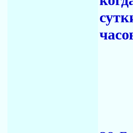
когд
сутк
часо