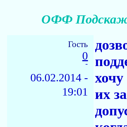
ОФФ Подскажи
дозв
Гость
0
подд
-
хочу
06.02.2014 -
19:01
их з
допу