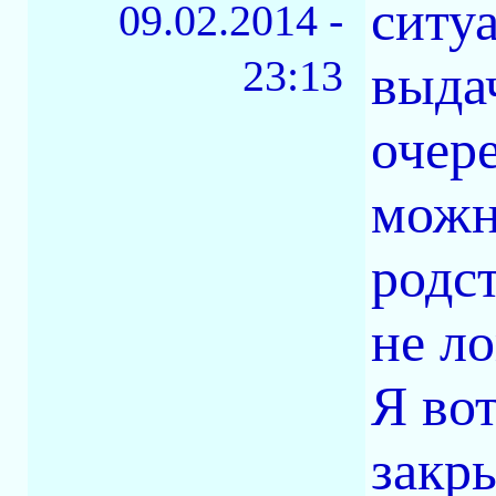
ситу
09.02.2014 -
23:13
выда
очер
можн
родс
не л
Я во
закры