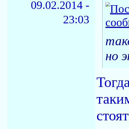
09.02.2014 -
23:03
так
но 
Тогд
таки
стоят