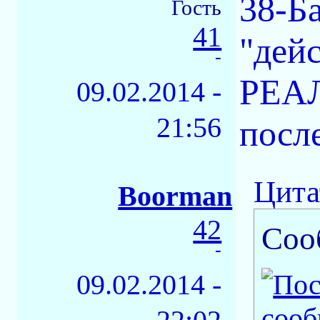
38-Б
Гость
41
"дей
-
РЕАЛ
09.02.2014 -
21:56
после
Цита
Boorman
42
Соо
-
09.02.2014 -