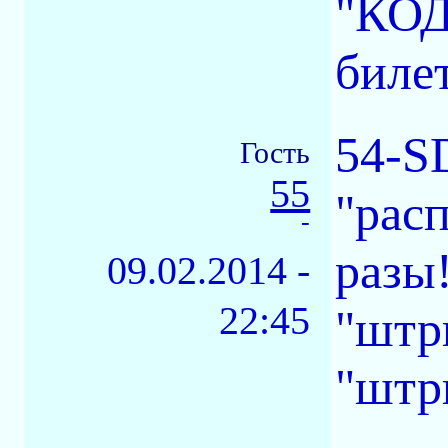
"КОД
билет
54-S
Гость
55
"расп
-
разы!
09.02.2014 -
22:45
"штр
"штри