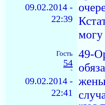
очер
09.02.2014 -
22:39
Кстат
могу 
49-О
Гость
54
обяза
-
жены
09.02.2014 -
22:41
случа