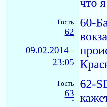
что я
60-Ба
Гость
62
вокза
-
прои
09.02.2014 -
23:05
Красн
62-S
Гость
63
кажет
-