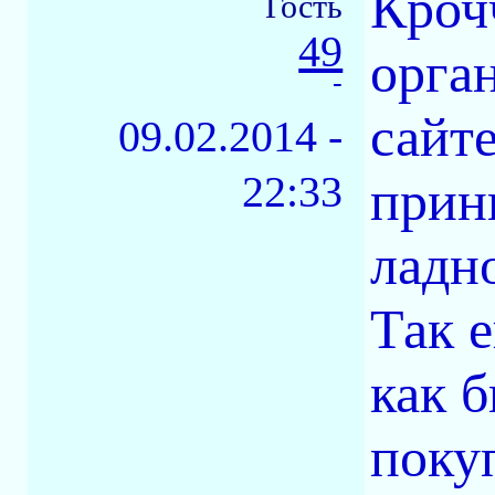
Кроч
Гость
49
орга
-
сайте
09.02.2014 -
22:33
прин
ладно
Так 
как б
покуп