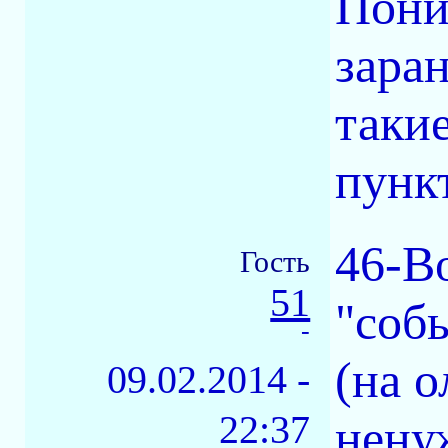
Пони
заран
таки
пункт
46-B
Гость
51
"собы
-
(на 
09.02.2014 -
22:37
нену