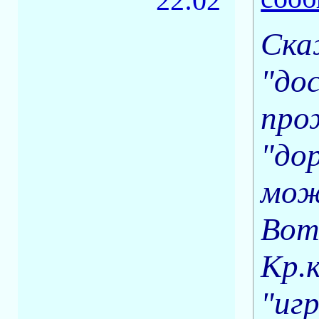
22:02
Скаж
"дос
про
"до
мож
Вот
Кр.
"игр