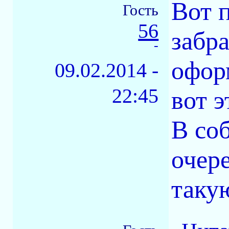
Вот 
Гость
56
забра
-
оформ
09.02.2014 -
22:45
вот э
В со
очер
такую