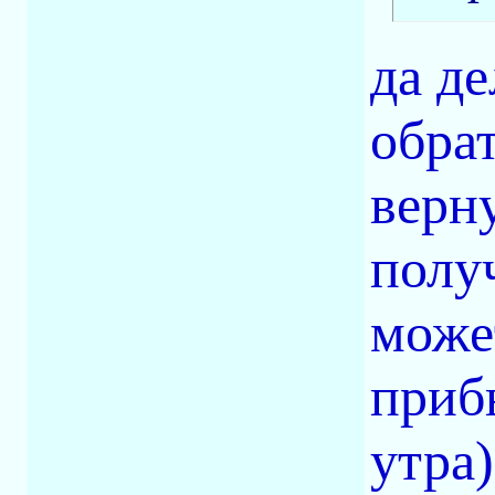
да де
обрат
верну
полу
може
приб
утра