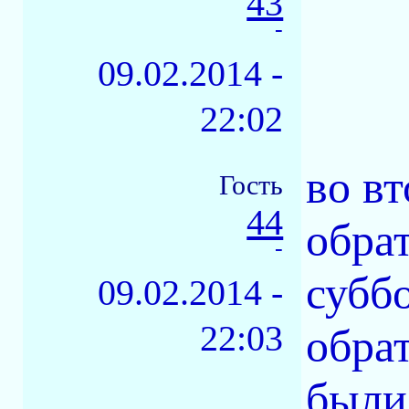
43
-
09.02.2014 -
22:02
во в
Гость
44
обрат
-
суббо
09.02.2014 -
22:03
обра
были,