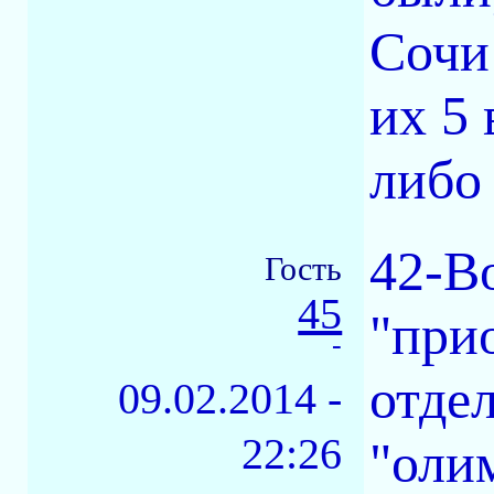
Сочи
их 5 
либо
42-B
Гость
45
"прио
-
отдел
09.02.2014 -
22:26
"оли