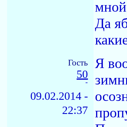
мной.
Да я
какие
Я во
Гость
50
зимн
-
осозн
09.02.2014 -
22:37
проп