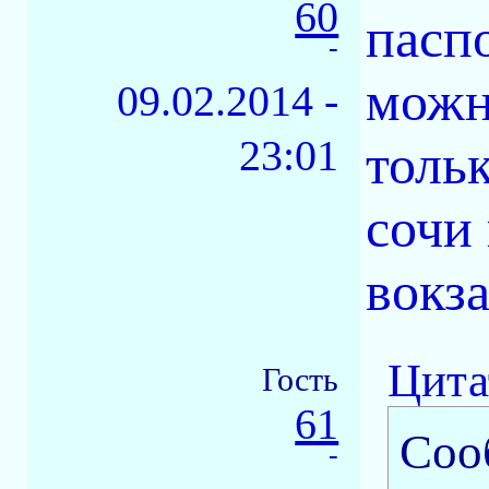
60
пасп
-
можн
09.02.2014 -
23:01
тольк
сочи 
вокза
Цита
Гость
61
Соо
-