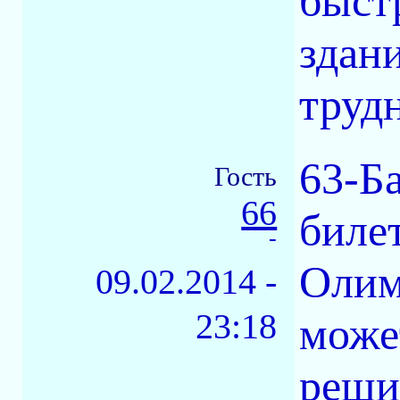
быст
здани
трудн
63-Ба
Гость
66
биле
-
Олим
09.02.2014 -
23:18
може
реши