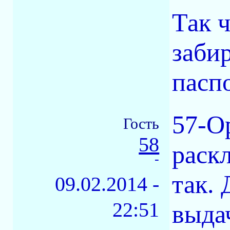
Так 
заби
пасп
57-О
Гость
58
раскл
-
так. 
09.02.2014 -
22:51
выдач