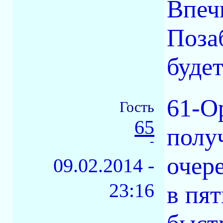
Впеч
Позаб
будет
61-О
Гость
65
полу
-
очере
09.02.2014 -
23:16
в пят