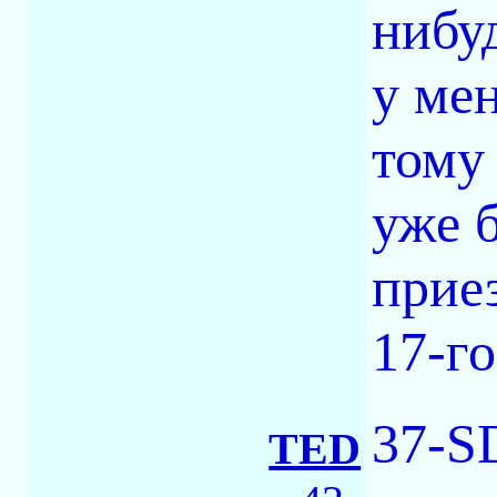
нибу
у мен
тому
уже 
прие
17-го
37-S
TED