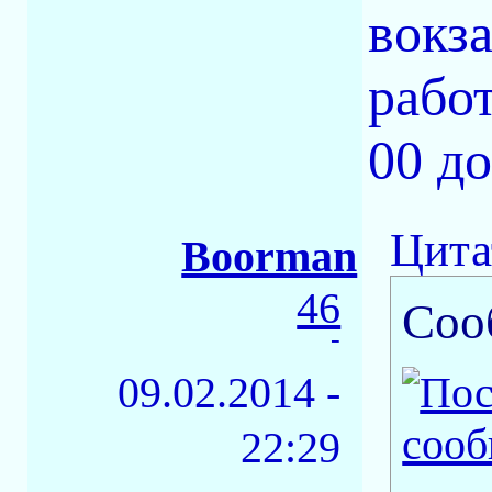
вокза
работ
00 до
Цита
Boorman
46
Соо
-
09.02.2014 -
22:29