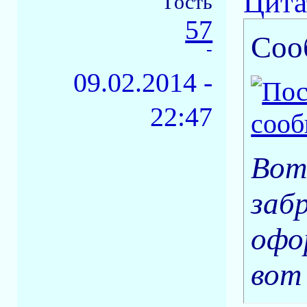
Цита
Гость
57
Соо
-
09.02.2014 -
22:47
Вот
заб
офо
вот