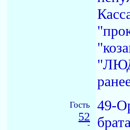
Касса
"про
"коза
"ЛЮД
ранее
49-О
Гость
52
брата
-