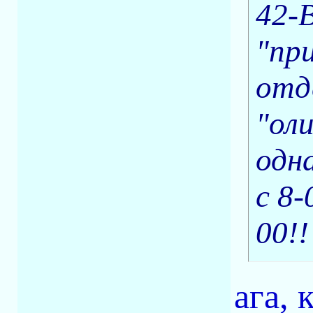
42-
"пр
отде
"оли
одн
с 8-
00!!
ага, 