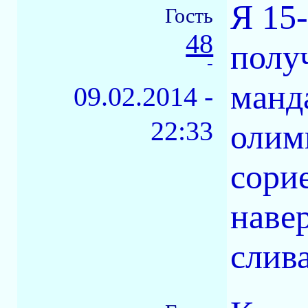
Я 15
Гость
48
получ
-
манд
09.02.2014 -
22:33
олим
сори
навер
слив