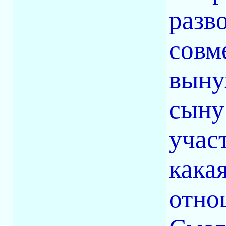
разв
совм
выну
сыну
учас
какая
отно