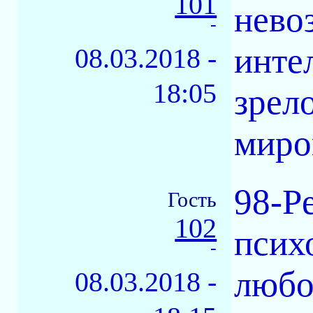
101
нево
-
инте
08.03.2018 -
18:05
зрел
миро
98-P
Гость
102
психо
-
любо
08.03.2018 -