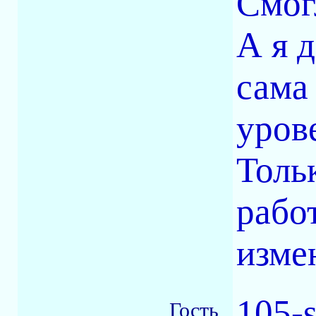
Смог
А я д
сама
уров
Толь
рабо
изме
105-
Гость