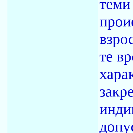
теми
прои
взро
те в
хара
закр
инди
допу