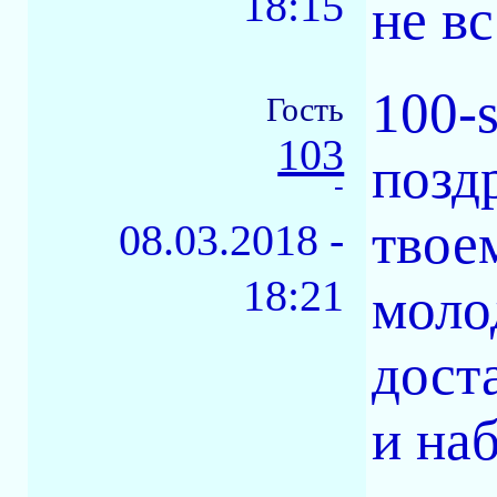
18:15
не в
100-
Гость
103
позд
-
твое
08.03.2018 -
18:21
моло
дост
и на