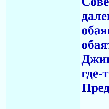
Сове
дале
обая
обая
Джиг
где-т
Пред