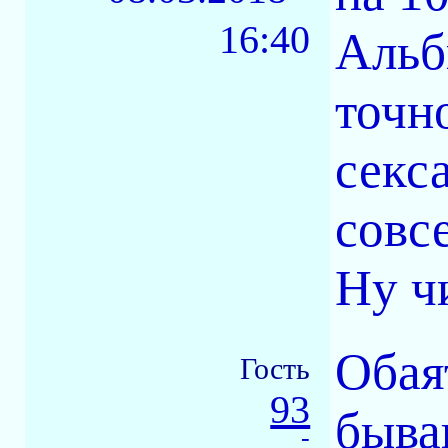
16:40
Альб
точн
секс
совс
Ну ч
Обая
Гость
93
быва
-