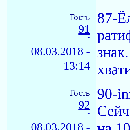
87-Ё
Гость
91
рати
-
знак
08.03.2018 -
13:14
хват
90-in
Гость
92
Сейч
-
на 1
08.03.2018 -