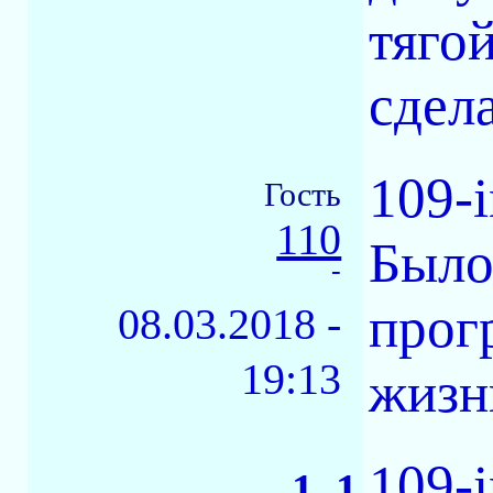
тяго
сдел
109-
Гость
110
Было
-
прог
08.03.2018 -
19:13
жизн
109-
1_1