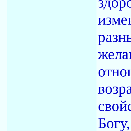
здор
изме
разн
жела
отно
возра
свой
Богу,