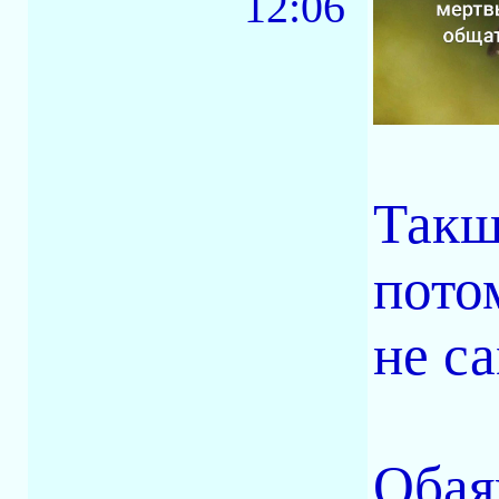
12:06
Такшт
потом
не с
Обая