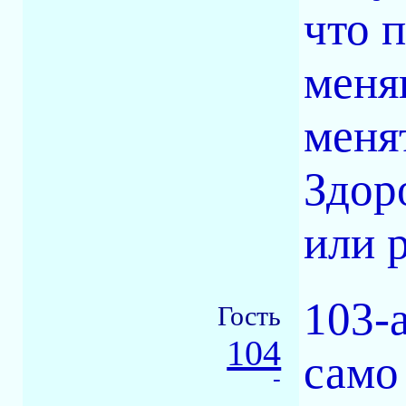
что 
меня
меня
Здор
или р
103-
Гость
104
само
-