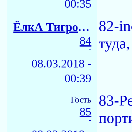
00:35
82-i
ЁлкА ТигровАЯ
84
туда,
-
08.03.2018 -
00:39
83-Pe
Гость
85
порти
-