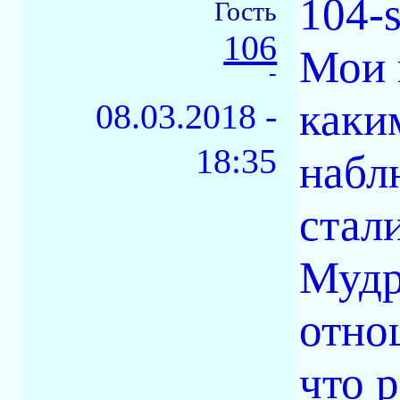
104-s
Гость
106
Мои 
-
каки
08.03.2018 -
18:35
набл
стал
Мудр
отно
что 