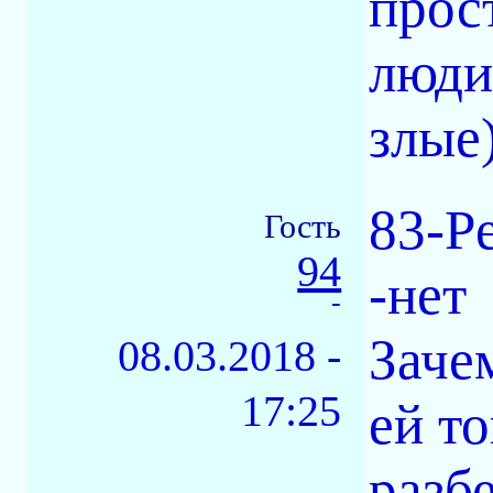
прос
люди
злые
83-P
Гость
94
-нет
-
Заче
08.03.2018 -
17:25
ей т
разб