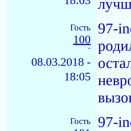
18:03
лучш
97-i
Гость
100
роди
-
оста
08.03.2018 -
18:05
невр
вызо
97-i
Гость