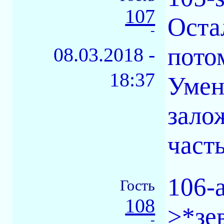
107
Оста
-
пото
08.03.2018 -
18:37
Умен
зало
част
106-
Гость
108
>*зе
-