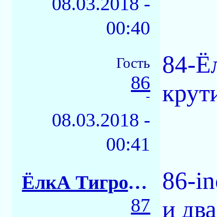
08.03.2018 -
00:40
84-Ё
Гость
86
крути
-
08.03.2018 -
00:41
86-in
ЁлкА ТигровАЯ
87
и дв