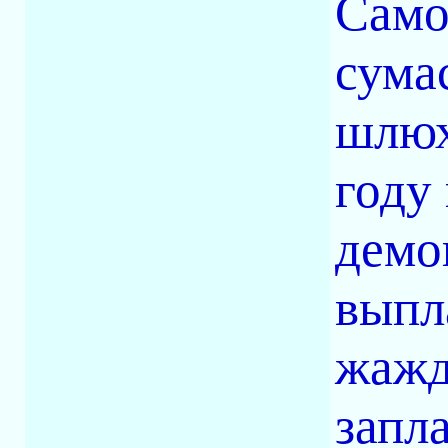
Само
сума
шлюх
году
демо
выпл
жажд
запла