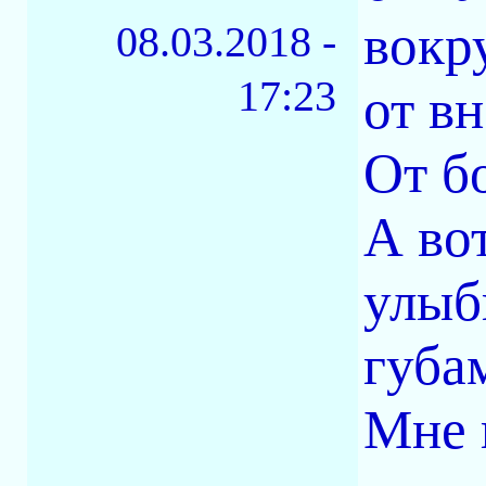
вокр
08.03.2018 -
17:23
от в
От б
А во
улыб
губам
Мне 