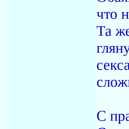
что 
Та ж
гляну
секс
слож
С пр