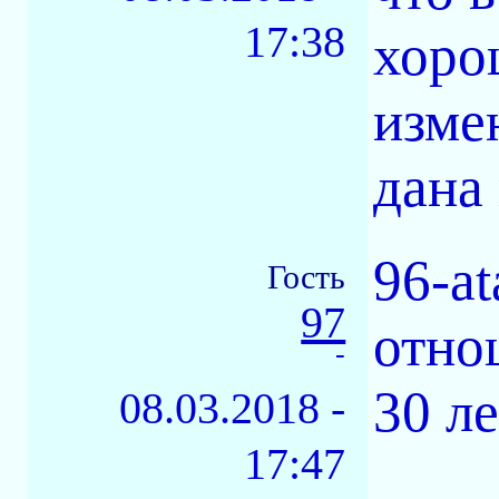
17:38
хоро
изме
дана
96-a
Гость
97
отно
-
30 ле
08.03.2018 -
17:47