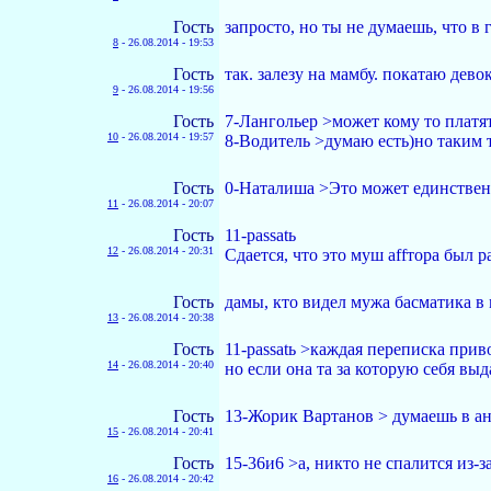
Гость
запросто, но ты не думаешь, что в
8
-
26.08.2014 - 19:53
Гость
так. залезу на мамбу. покатаю девок.
9
-
26.08.2014 - 19:56
Гость
7-Лангольер >может кому то платят
10
-
26.08.2014 - 19:57
8-Водитель >думаю есть)но таким т
Гость
0-Наталиша >Это может единственн
11
-
26.08.2014 - 20:07
Гость
11-passatь
12
-
26.08.2014 - 20:31
Сдается, что это муш аffтора был 
Гость
дамы, кто видел мужа басматика в
13
-
26.08.2014 - 20:38
Гость
11-passatь >каждая переписка прив
14
-
26.08.2014 - 20:40
но если она та за которую себя выд
Гость
13-Жорик Вартанов > думаешь в ан
15
-
26.08.2014 - 20:41
Гость
15-36и6 >а, никто не спалится из-з
16
-
26.08.2014 - 20:42