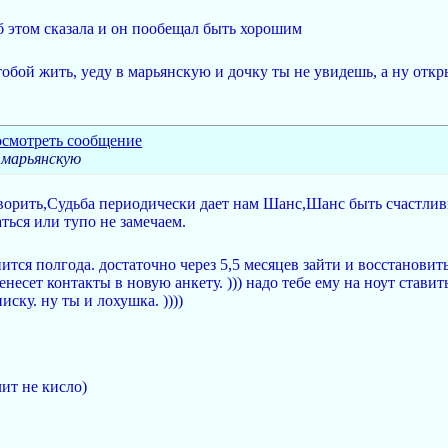
об этом сказала и он пообещал быть хорошим
с тобой жить, уеду в марьянскую и дочку ты не увидешь, а ну отк
в марьянскую
говорить,Судьба периодически дает нам Шанс,Шанс быть счаст
ться или тупо не замечаем.
тся полгода. достаточно через 5,5 месяцев зайти и восстановить 
ренесет контакты в новую анкету. ))) надо тебе ему на ноут ста
ску. ну ты и лохушка. ))))
лит не кисло)