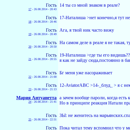
Гость
14 ты со мной знаком в реале?
17
-
26.08.2014 - 20:43
Гость
17-Наталиша >нет конечно,я тут не
18
-
26.08.2014 - 20:46
Гость
Ага, я твой ник часто вижу
19
-
26.08.2014 - 20:49
Гость
На самом деле в реале я не такая, 
20
-
26.08.2014 - 20:50
Гость
19-Наталиша >где ты его видишь??
21
-
26.08.2014 - 20:55
я как не зайду сюда,постоянно в ба
Гость
Бг меня уже насораживает
22
-
26.08.2014 - 21:00
Гость
12-AviatorABC >14-_блуд_ > я с не
23
-
26.08.2014 - 21:13
Мария Антуанетта
а зачем вообще пароли, когда есть
24
-
26.08.2014 - 21:41
Но в принципе реакция Натали пра
Гость
ЗЫ: не женитесь на марьянских.спа
25
-
26.08.2014 - 22:51
Гость
Пока читал тему вспомнил что у ме