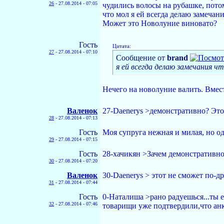
26
-
27.08.2014 - 07:05
чудились волосы на рубашке, потом
что мол я ей всегда делаю замечания
Может это Новолуние виновато?
Гость
Цитата:
27
-
27.08.2014 - 07:10
Сообщение от
brand
я ей всегда делаю замечания ч
Нечего на новолуние валить. Вмест
Валенок
27-Daenerys >демонстративно? Это
28
-
27.08.2014 - 07:13
Гость
Моя супруга нежная и милая, но од
29
-
27.08.2014 - 07:15
Гость
28-хачикян >Зачем демонстративно?
30
-
27.08.2014 - 07:20
Валенок
30-Daenerys > этот не сможет по-д
31
-
27.08.2014 - 07:44
Гость
0-Наталиша >рано радуешься...ты е
32
-
27.08.2014 - 07:46
товарищи уже подтвердили,что анке