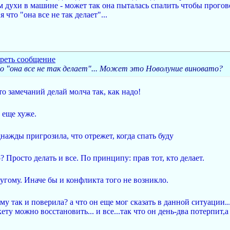
 духи в машине - может так она пыталась спалить чтобы прогов
 что "она все не так делает"...
то "она все не так делает"... Может это Новолуние виновато?
о замечаний делай молча так, как надо!
 еще хуже.
нажды пригрозила, что отрежет, когда спать буду
 Просто делать и все. По принципу: прав тот, кто делает.
ругому. Иначе бы и конфликта того не возникло.
му так и поверила? а что он еще мог сказать в данной ситуации..
ту можно восстановить... и все...так что он день-два потерпит,а