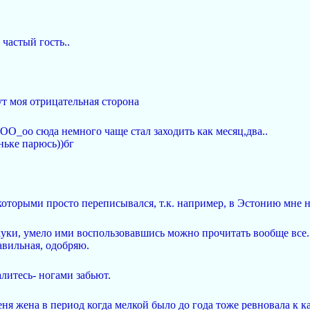
 частый гость..
тут моя отрицательная сторона
ОО_оо сюда немного чаще стал заходить как месяц,два..
ньке парюсь))бг
которыми просто переписывался, т.к. например, в Эстонию мне не
 куки, умело ими воспользовавшись можно прочитать вообще все.
вильная, одобряю.
литесь- ногами забьют.
ня жена в период когда мелкой было до года тоже ревновала к к