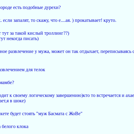
 городе есть подобные дурехи?
 если запалят, то скажу, что е....ая. ) прокатывает! круто.
 тут за такой кислый троллинг??)
ут некогда писать)
ое развлечение у мужа, может он так отдыхает, переписываясь с
развлечением для телок
 мамбе?
одит к своему логическому завершению)кто то встречается и ахае
ает,я в шоке)
кете будет стоять "муж Басмата с ЖоВе"
а белого клока