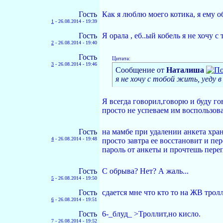
Гость
Как я люблю моего котика, я ему 
1
-
26.08.2014 - 19:39
Гость
Я орала , еб..ый кобель я не хочу 
2
-
26.08.2014 - 19:40
Гость
Цитата:
3
-
26.08.2014 - 19:46
Сообщение от
Наталиша
я не хочу с тобой жить, уеду 
Я всегда говорил,говорю и буду 
просто не успеваем им воспользова
Гость
на мамбе при удалении анкета храни
4
-
26.08.2014 - 19:48
просто завтра ее восстановит и пе
пароль от анкеты и прочтешь перепи
Гость
С обрыва? Нет? А жаль...
5
-
26.08.2014 - 19:50
Гость
сдается мне что кто то на ЖВ трол
6
-
26.08.2014 - 19:51
Гость
6-_блуд_ >Троллит,но кисло.
7
-
26.08.2014 - 19:52