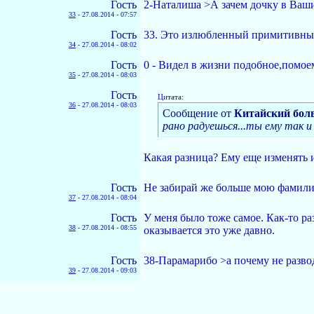
Гость
2-Наталиша >А зачем дочку в Ваши
33
-
27.08.2014 - 07:57
Гость
33. Это излюбленный примитивный
34
-
27.08.2014 - 08:02
Гость
0 - Видел в жизни подобное,помоем
35
-
27.08.2014 - 08:03
Гость
Цитата:
36
-
27.08.2014 - 08:03
Сообщение от
Китайский бол
рано радуешься...ты ему так и
Какая разница? Ему еще изменять и 
Гость
Не забирай же больше мою фамили
37
-
27.08.2014 - 08:04
Гость
У меня было тоже самое. Как-то ра
38
-
27.08.2014 - 08:55
оказывается это уже давно.
Гость
38-Парамарибо >а почему не разв
39
-
27.08.2014 - 09:03