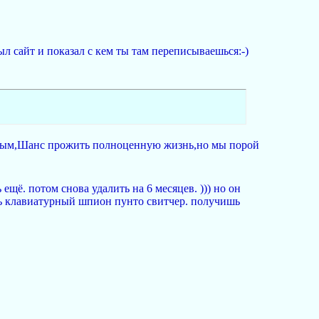
рыл сайт и показал с кем ты там переписываешься:-)
ливым,Шанс прожить полноценную жизнь,но мы порой
ещё. потом снова удалить на 6 месяцев. ))) но он
вить клавиатурный шпион пунто свитчер. получишь