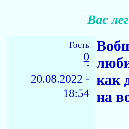
Вас ле
Вобщ
Гость
0
люби
-
как 
20.08.2022 -
18:54
на в