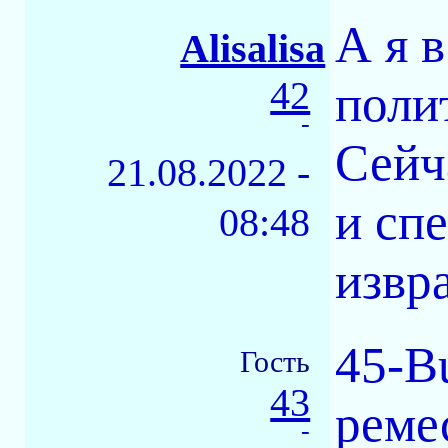
А я в
Alisalisa
42
поли
-
Сейч
21.08.2022 -
и сп
08:48
извр
45-B
Гость
43
реме
-