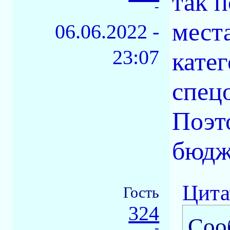
так 
-
места
06.06.2022 -
23:07
кате
спец
Поэт
бюдж
Цита
Гость
324
Соо
-