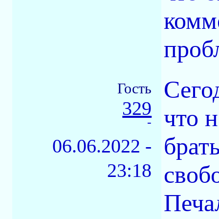
комме
проб
Сего
Гость
329
что н
-
брат
06.06.2022 -
23:18
свобо
Печа