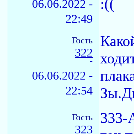
:((
06.06.2022 -
22:49
Какой
Гость
322
ходи
-
плак
06.06.2022 -
22:54
Зы.Д
333-А
Гость
323