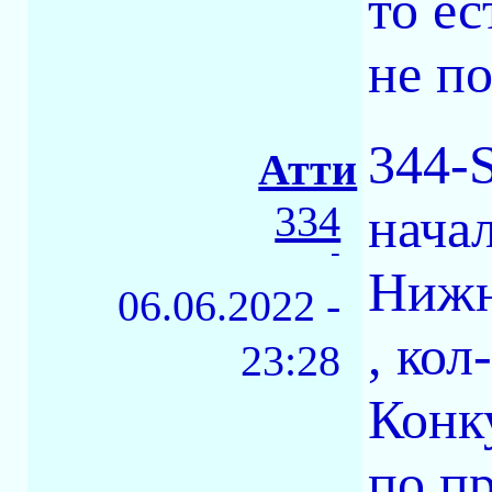
то е
не п
344-
Атти
334
нача
-
Нижн
06.06.2022 -
, ко
23:28
Конк
по п