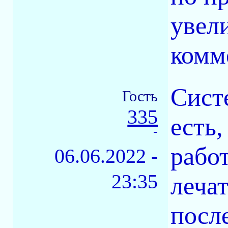
увел
комм
Систе
Гость
335
есть,
-
рабо
06.06.2022 -
23:35
лечат
посл