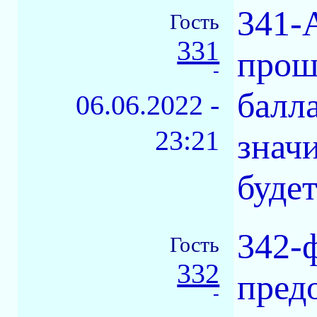
341-
Гость
331
прош
-
балл
06.06.2022 -
23:21
знач
буде
342-
Гость
332
пред
-