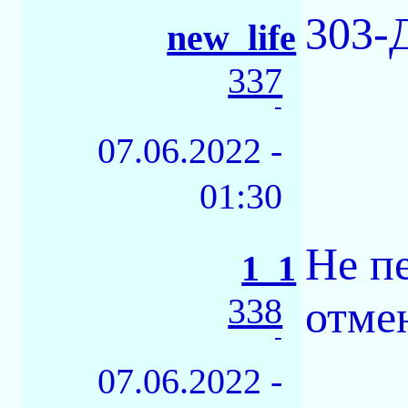
303-
new_life
337
-
07.06.2022 -
01:30
Не п
1_1
338
отмен
-
07.06.2022 -