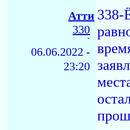
338-
Атти
330
равно
-
врем
06.06.2022 -
заяв
23:20
мест
оста
прош