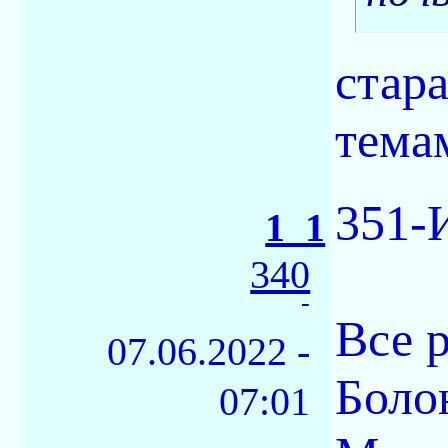
стар
темам
351-
1_1
340
-
Все 
07.06.2022 -
Боло
07:01