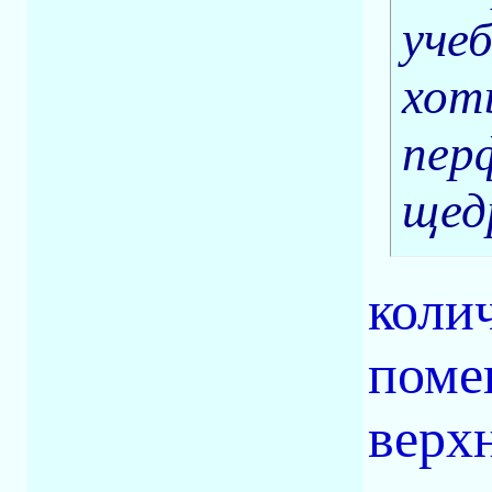
учеб
хоть
пер
щед
коли
поме
верх