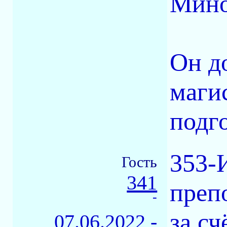
Мино
Он д
маги
подг
353-
Гость
341
преп
-
за сч
07.06.2022 -