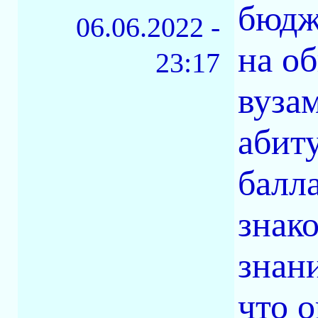
бюдж
06.06.2022 -
на о
23:17
вуза
абит
балл
знак
знан
что 