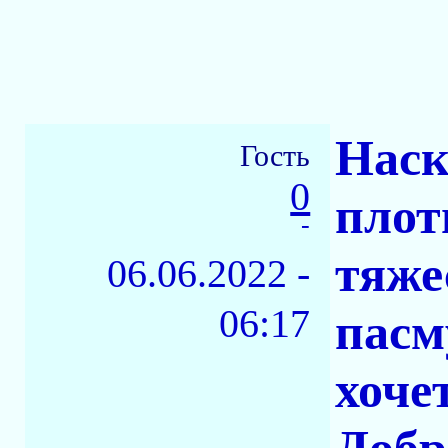
Наск
Гость
0
плот
-
тяже
06.06.2022 -
06:17
пасм
хочет