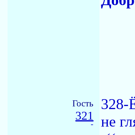
Добр
328-
Гость
321
не гл
-