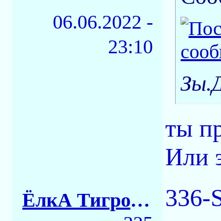
06.06.2022 -
23:10
Зы.
ты п
Или э
336-
ЁлкА ТигровАЯ