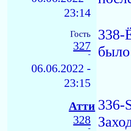
23:14
338-
Гость
327
было 
-
06.06.2022 -
23:15
336-
Атти
328
Захо
-