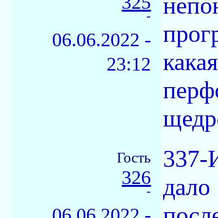
325
непо
-
прог
06.06.2022 -
какая
23:12
перф
щедр
337-
Гость
326
дало 
-
посл
06.06.2022 -