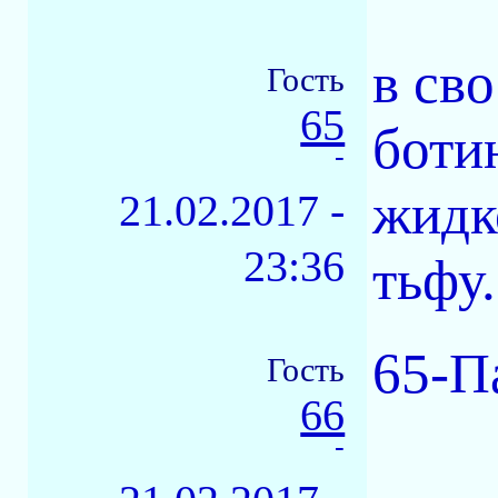
в св
Гость
65
боти
-
жидко
21.02.2017 -
23:36
тьфу.
65-П
Гость
66
-