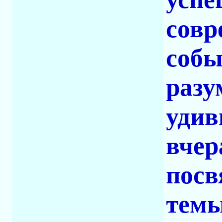
совр
собы
разу
удив
вчер
посв
темы