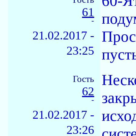
60-Я
61
подум
-
Прос
21.02.2017 -
23:25
пусть
Неск
Гость
62
закры
-
исхо
21.02.2017 -
23:26
сист