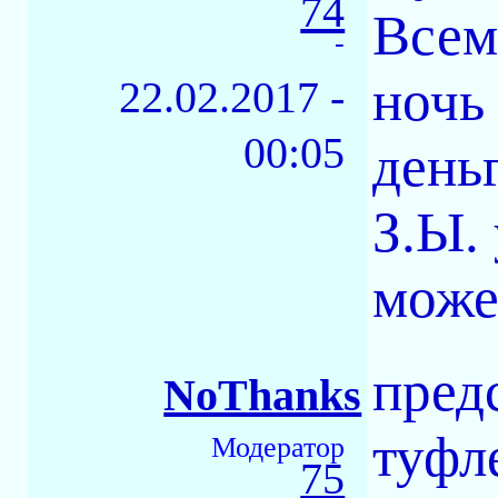
74
Всем
-
ночь 
22.02.2017 -
00:05
деньг
З.Ы.
може
пред
NoThanks
туфле
Модератор
75