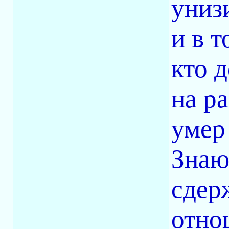
униз
и в 
кто 
на р
умер
Знаю
сдер
отно