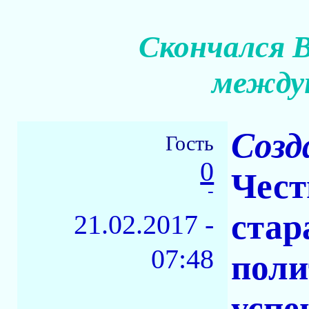
Скончался 
междун
Созд
Гость
0
Чест
-
стар
21.02.2017 -
07:48
поли
успе