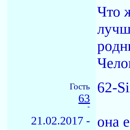
Что ж
лучш
родн
Чело
62-S
Гость
63
-
она е
21.02.2017 -