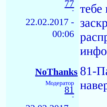
77
тебе 
-
заскр
22.02.2017 -
00:06
расп
инфо
81-Па
NoThanks
навер
Модератор
81
-