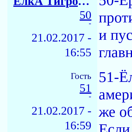
ЁлкА ТигровАЯ
50
прот
-
и пус
21.02.2017 -
глав
16:55
51-Ё
Гость
51
амер
-
же о
21.02.2017 -
16:59
Если 