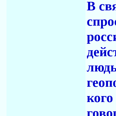
В св
спро
росс
дейс
людь
геоп
кого
гово