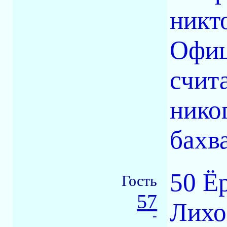
никт
Офиц
счит
нико
бахв
50 Ё
Гость
57
Лихо
-