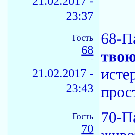
21.02.2017 -
23:37
68-П
Гость
68
тво
-
истер
21.02.2017 -
23:43
прос
70-П
Гость
70
живо