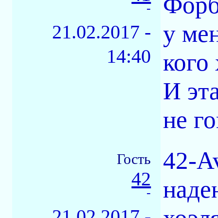
Форб
-
у ме
21.02.2017 -
14:40
кого
И эт
не г
42-A
Гость
42
наден
-
хоэл
21.02.2017 -