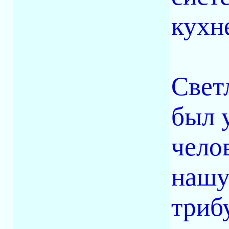
кухн
Свет
был 
чело
нашу
триб