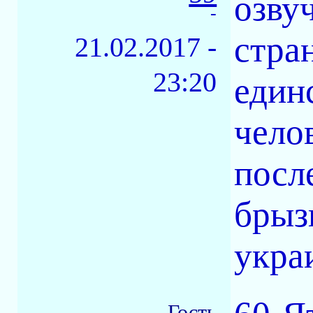
озву
-
стра
21.02.2017 -
23:20
един
чело
посл
брыз
укра
Гость