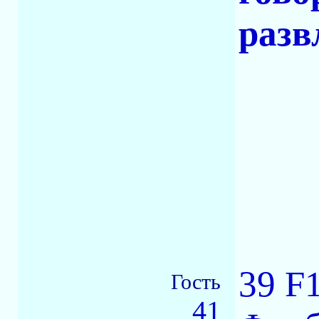
разв
39 F
Гость
41