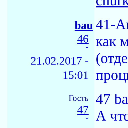
chur
41-А
bau
46
как 
-
(отд
21.02.2017 -
проц
15:01
47 b
Гость
47
А чт
-