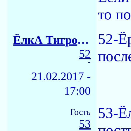
то п
52-Ё
ЁлкА ТигровАЯ
52
посл
-
21.02.2017 -
17:00
53-Ё
Гость
53
пост