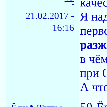
каче
-
Я на
21.02.2017 -
16:16
перв
разж
в чё
при 
А чт
50-Ё