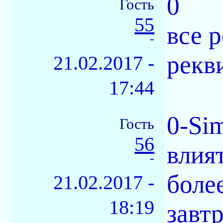
0
Гость
55
все 
-
рекв
21.02.2017 -
17:44
0-Si
Гость
56
влия
-
более
21.02.2017 -
18:19
завт