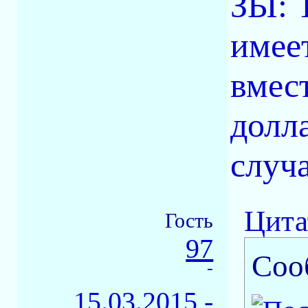
ЗЫ: Т
имее
вмес
долл
случа
Цита
Гость
97
Соо
-
15.03.2015 -