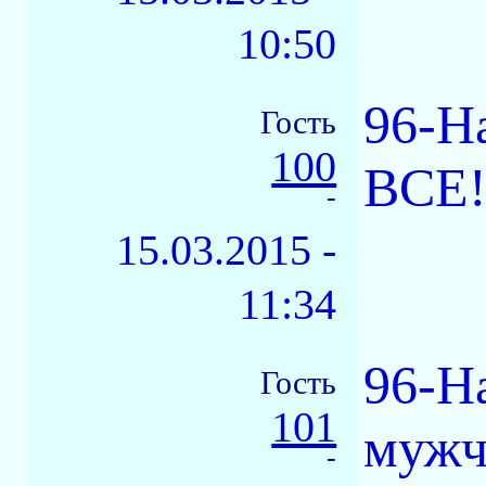
10:50
96-Н
Гость
100
ВСЕ!
-
15.03.2015 -
11:34
96-Н
Гость
101
мужч
-