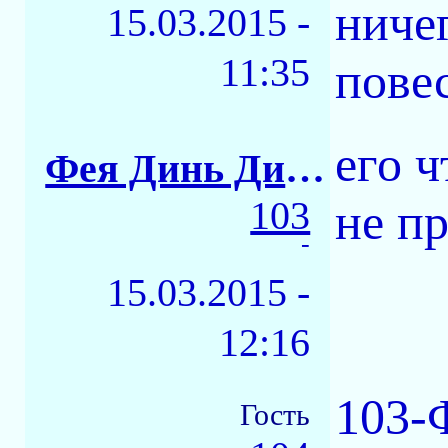
ниче
15.03.2015 -
11:35
пове
его ч
Фея Динь Динь
103
не п
-
15.03.2015 -
12:16
103-
Гость