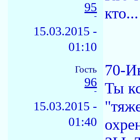
95
кто...
-
15.03.2015 -
01:10
70-Ив
Гость
96
Ты к
-
"тяже
15.03.2015 -
01:40
охрен