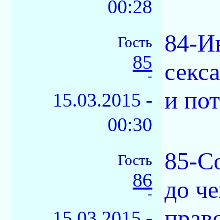
00:28
84-Ив
Гость
85
секс
-
и по
15.03.2015 -
00:30
85-С
Гость
86
до ч
-
право
15.03.2015 -