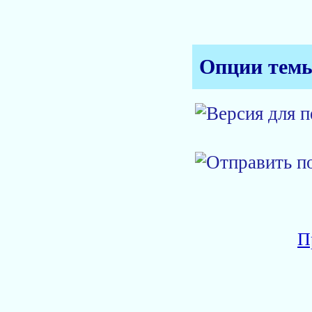
Опции тем
П