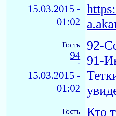
https
15.03.2015 -
01:02
a.aka
92-С
Гость
94
91-И
-
Тетк
15.03.2015 -
01:02
увид
Кто т
Гость