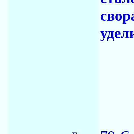
свор
удел