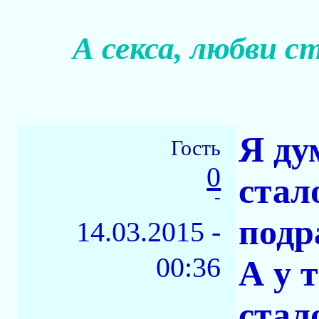
А секса, любви с
Я ду
Гость
0
стал
-
подр
14.03.2015 -
00:36
А у 
стал