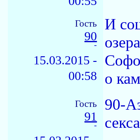
00:55
И со
Гость
90
озер
-
Софо
15.03.2015 -
00:58
о кам
90-А
Гость
91
секс
-