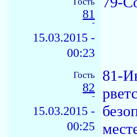
79-С
Гость
81
-
15.03.2015 -
00:23
81-Ив
Гость
82
рвет
-
безо
15.03.2015 -
00:25
мест