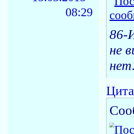
08:29
86-
не в
нет
Цита
Соо