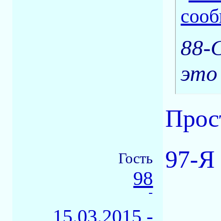
88-
это
Прост
97-Я
Гость
98
-
15.03.2015 -