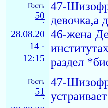
47-Шизофр
Гость
50
девочка,а 
-
46-жена Де
28.08.20
14 -
институтах
12:15
раздел *би
47-Шизофр
Гость
51
устраивает
-