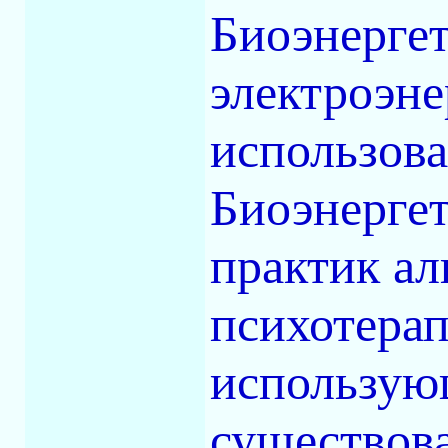
Биоэнерге
электроэне
использова
Биоэнерге
практик а
психотерап
использую
существов