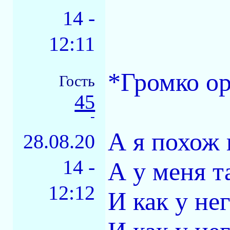
14 -
12:11
*Громко о
Гость
45
-
А я похож
28.08.20
14 -
А у меня т
12:12
И как у нег