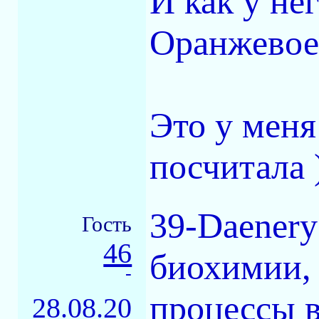
И как у нег
Оранжевое 
Это у меня
посчитала 
39-Daenery
Гость
46
биохимии,
-
процессы в
28.08.20