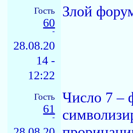
Злой фору
Гость
60
-
28.08.20
14 -
12:22
Число 7 – 
Гость
61
символизи
-
прорицанию
28.08.20