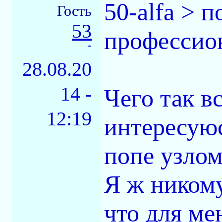
50-alfa > п
Гость
53
профессион
-
28.08.20
14 -
Чего так в
12:19
интересуюс
попе узлом
Я ж никому
что для ме