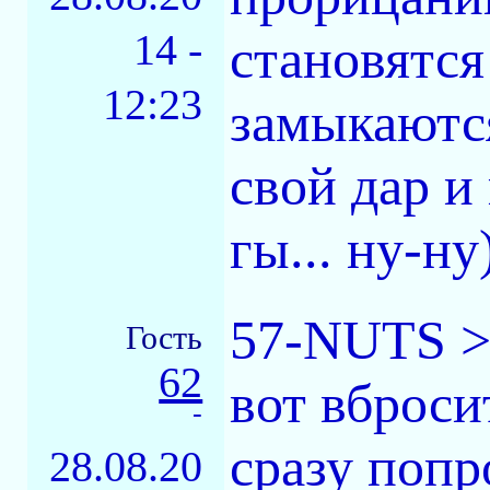
14 -
становятся
12:23
замыкаются
свой дар и
гы... ну-ну
57-NUTS >н
Гость
62
вот вброс
-
сразу попр
28.08.20