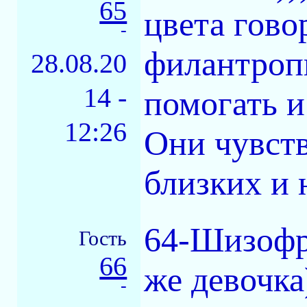
65
цвета гово
-
филантропи
28.08.20
14 -
помогать и
12:26
Они чувств
близких и 
64-Шизофр
Гость
66
же девочка)
-