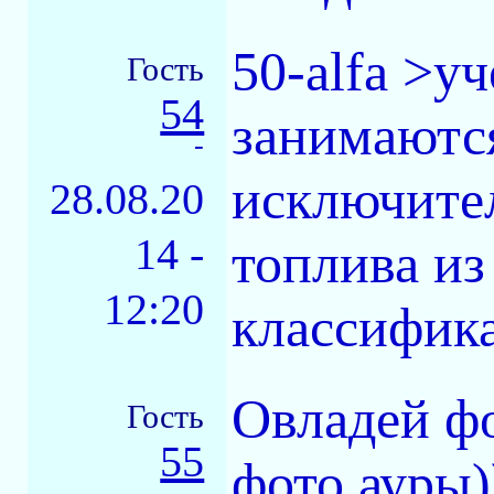
50-alfa >у
Гость
54
занимаются
-
исключител
28.08.20
14 -
топлива из
12:20
классифика
Овладей фо
Гость
55
фото ауры)
-