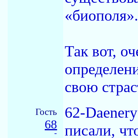
«биополя»
Так вот, о
определени
свою страс
62-Daenery
Гость
68
писали, чт
-