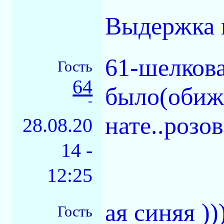
Выдержка 
61-шелкова
Гость
64
было(обиж
-
нате..розо
28.08.20
14 -
12:25
ая синяя )
Гость