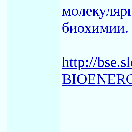
молекуляр
биохимии.
http://bse
BIOENER