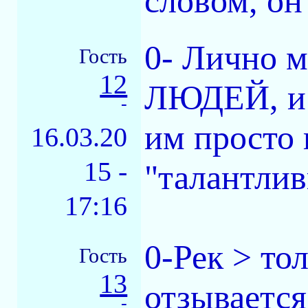
словом, он
0- Лично м
Гость
12
ЛЮДЕЙ, и 
-
им просто 
16.03.20
15 -
"талантлив
17:16
0-Рек > то
Гость
13
отзывается
-