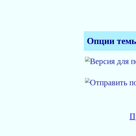
Опции тем
П