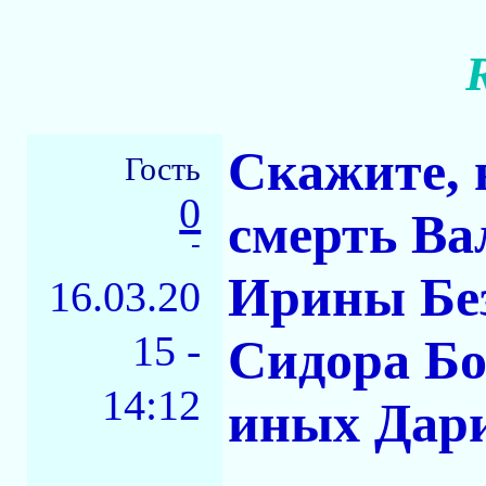
Скажите, 
Гость
0
смерть Ва
-
Ирины Без
16.03.20
15 -
Сидора Б
14:12
иных Дар