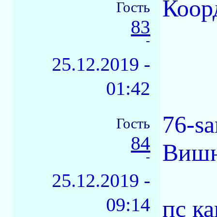
Коор
Гость
83
-
25.12.2019 -
01:42
76-s
Гость
84
Вишн
-
25.12.2019 -
09:14
пс к