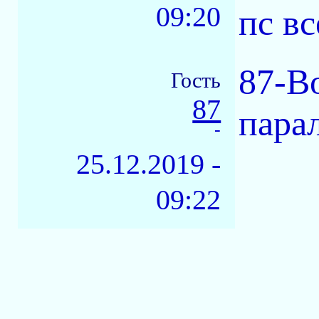
09:20
пс вс
87-B
Гость
87
парал
-
25.12.2019 -
09:22