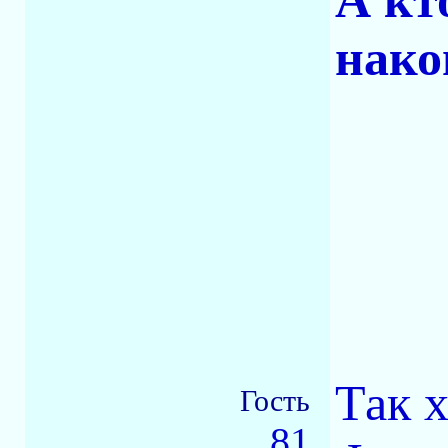
А кт
нако
Так 
Гость
81