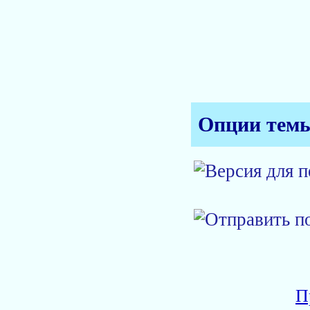
Опции тем
П