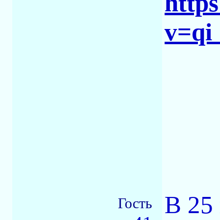
http
v=q
В 25
Гость