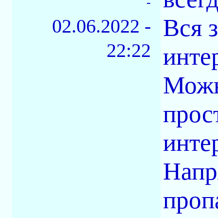
-
Вся з
02.06.2022 -
22:22
инте
Можн
прос
интер
Напр
проп