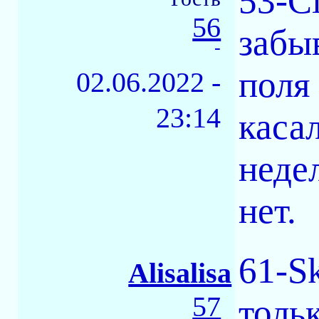
53-C
56
забы
-
поля
02.06.2022 -
23:14
каса
недел
нет.
61-S
Alisalisa
57
толь