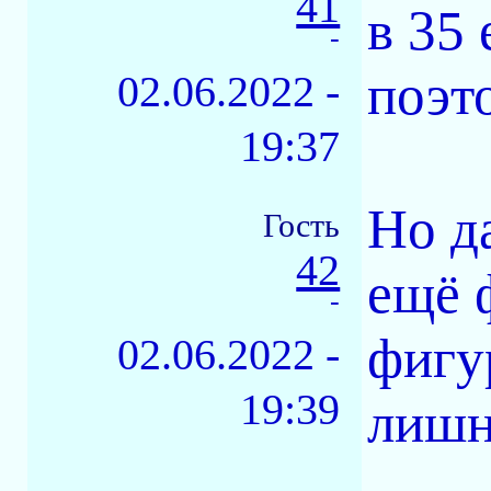
41
в 35
-
поэт
02.06.2022 -
19:37
Но да
Гость
42
ещё 
-
фигу
02.06.2022 -
19:39
лишн