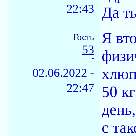
22:43
Да т
Я вт
Гость
53
физи
-
хлюп
02.06.2022 -
22:47
50 к
день
с та