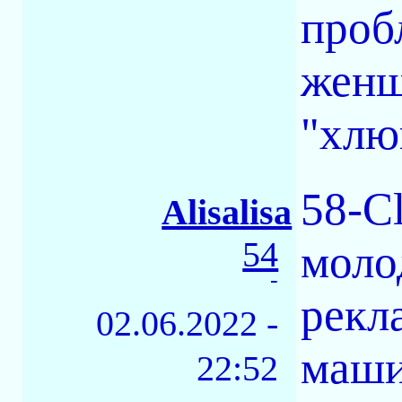
проб
женщ
"хлю
58-C
Alisalisa
54
моло
-
рекл
02.06.2022 -
маши
22:52