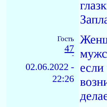
глаз
Запл
Женщ
Гость
47
мужс
-
если
02.06.2022 -
22:26
возн
дела