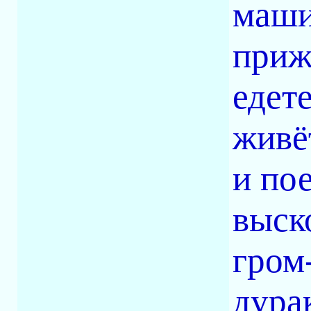
маши
приж
едет
живё
и по
выск
гром-
дурак