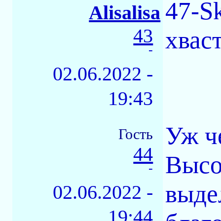
47-Sk
Alisalisa
43
хвас
-
02.06.2022 -
19:43
Уж ч
Гость
44
Высо
-
выде
02.06.2022 -
19:44