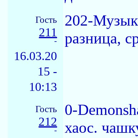
202-Музык
Гость
211
разница, с
-
16.03.20
15 -
10:13
0-Demonsha
Гость
212
хаос. чашк
-