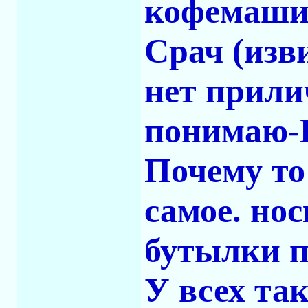
кофемаши
Срач (изв
нет прили
понимаю-
Почему то
самое. но
бутылки п
У всех та