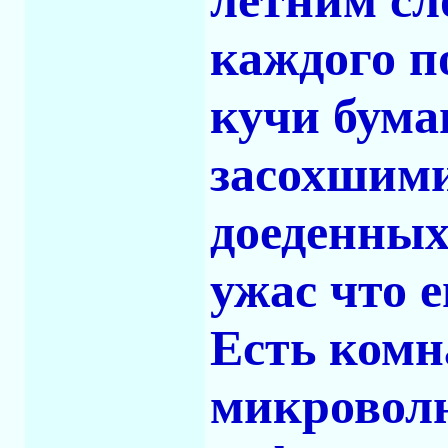
летним сл
каждого п
кучи бума
засохшими
доеденных
ужас что 
Есть комн
микроволн