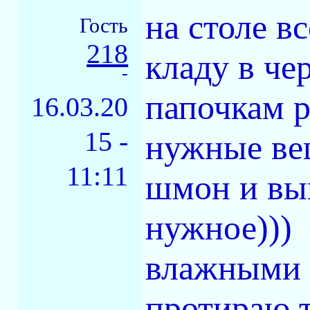
на столе в
Гость
218
кладу в че
-
папочкам р
16.03.20
15 -
нужные ве
11:11
шмон и вы
нужное)))
влажными 
протираю,т