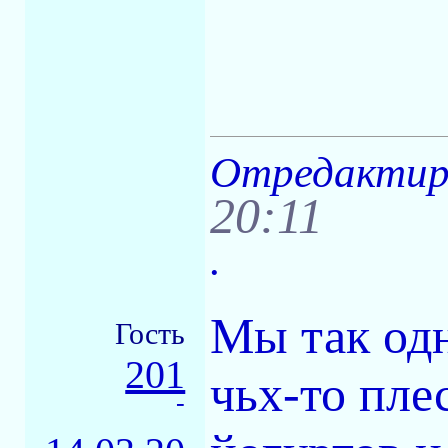
Отредактиров
20:11
.
Мы так од
Гость
201
чьх-то пле
-