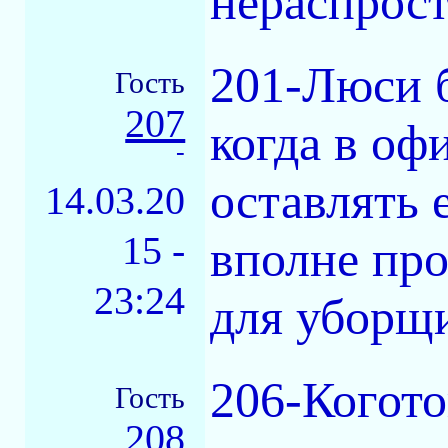
нераспрост
201-Люси б
Гость
207
когда в оф
-
оставлять 
14.03.20
15 -
вполне про
23:24
для уборщ
206-Когото
Гость
208