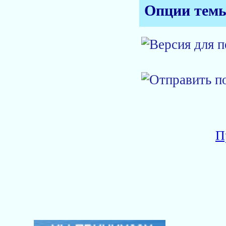
Опции тем
П