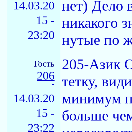
нет) Дело 
14.03.20
15 -
никакого з
23:20
нутые по 
205-Азик О
Гость
206
тетку, вид
-
минимум п
14.03.20
15 -
больше че
23:22