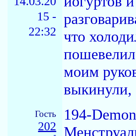
йогуртов и
14.03.20
15 -
разговарив
22:32
что холоди
пошевелилс
моим руков
выкинули, 
194-Demon
Гость
202
Менструал
-