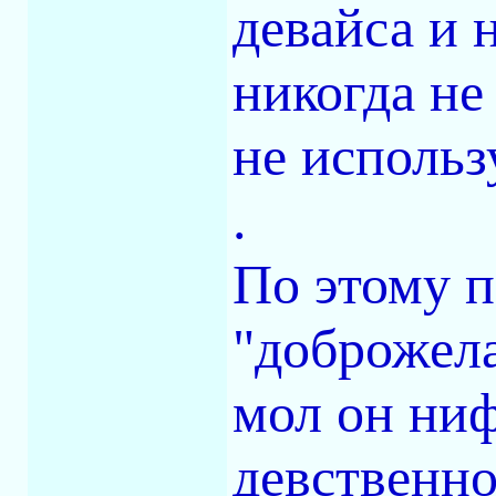
девайса и 
никогда не
не использ
.
По этому п
"доброжела
мол он ниф
девственно