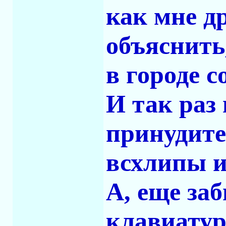
как мне д
объяснить,
в городе с
И так раз 
принудите
всхлипы и
А, еще за
клавиату