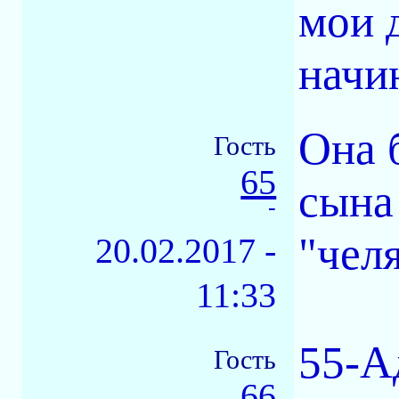
мои 
начи
Она 
Гость
65
сына
-
"чел
20.02.2017 -
11:33
55-А
Гость
66