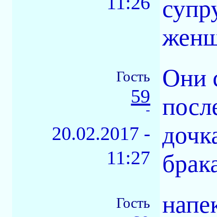
11:26
супр
женщ
Они 
Гость
59
посл
-
дочк
20.02.2017 -
11:27
брак
напе
Гость