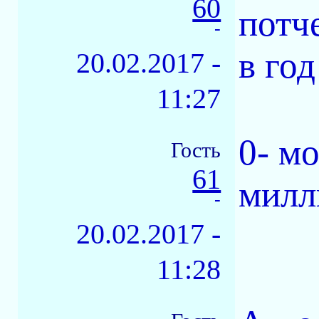
60
потче
-
в го
20.02.2017 -
11:27
0- м
Гость
61
милл
-
20.02.2017 -
11:28