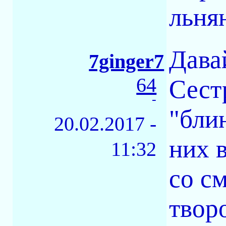
льня
Дава
7ginger7
64
Сест
-
"бли
20.02.2017 -
них 
11:32
со с
твор