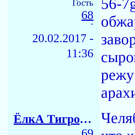
56-7
Гость
68
обжа
-
заво
20.02.2017 -
11:36
сыро
режу
арах
Челя
ЁлкА ТигровАЯ
69