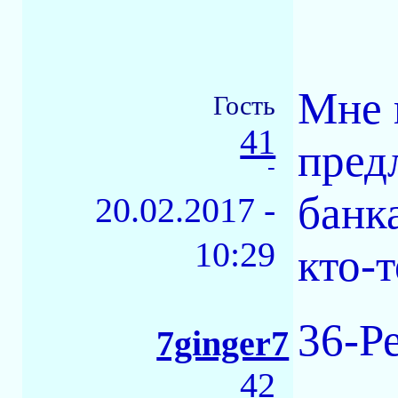
Мне 
Гость
41
пред
-
банк
20.02.2017 -
10:29
кто-
36-Р
7ginger7
42