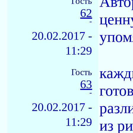
Авто
Гость
62
ценн
-
упом
20.02.2017 -
11:29
кажд
Гость
63
готов
-
разл
20.02.2017 -
11:29
из р