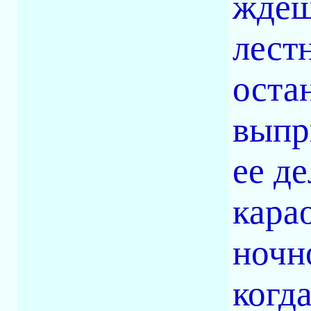
ждеш
лест
оста
выпр
ее д
карао
ночн
когда