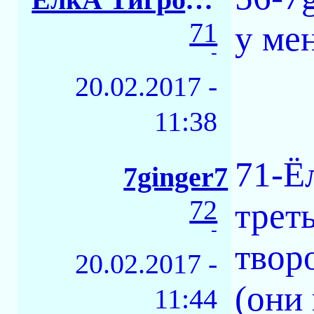
71
у ме
-
20.02.2017 -
11:38
71-Ё
7ginger7
72
трет
-
твор
20.02.2017 -
(они
11:44