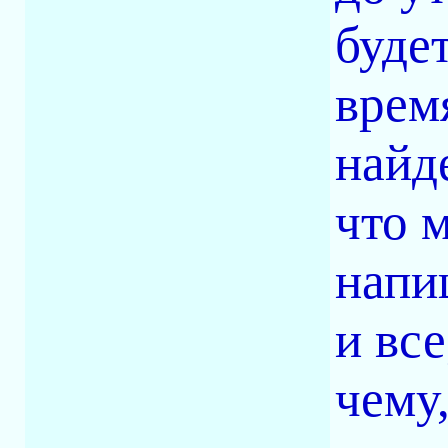
будет
врем
найд
что 
напи
и вс
чему