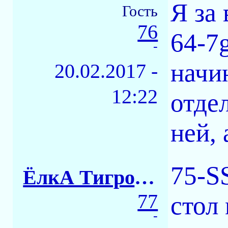
Я за 
Гость
76
64-7
-
начи
20.02.2017 -
12:22
отде
ней, 
75-SS
ЁлкА ТигровАЯ
77
стол
-