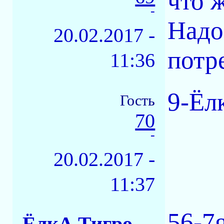
что 
-
Надо
20.02.2017 -
потре
11:36
9-Ёл
Гость
70
-
20.02.2017 -
11:37
56-7
ЁлкА ТигровАЯ