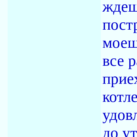
ждеш
пост
моеш
все 
прие
котл
удов
до у