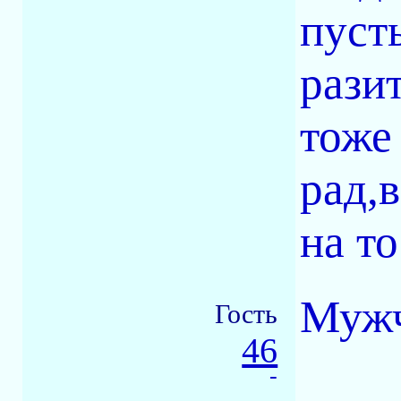
пуст
рази
тоже
рад,
на то
Мужч
Гость
46
-