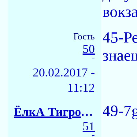
вокза
45-Р
Гость
50
знае
-
20.02.2017 -
11:12
49-7g
ЁлкА ТигровАЯ
51
-