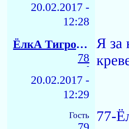
20.02.2017 -
12:28
Я за
ЁлкА ТигровАЯ
78
крев
-
20.02.2017 -
12:29
77-Ё
Гость
79