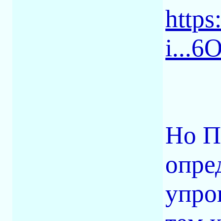
https
i...
Но П
опре
упро