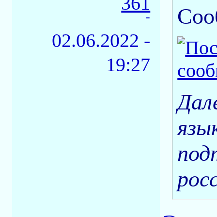
361
Соо
-
02.06.2022 -
19:27
Дал
язы
под
рос