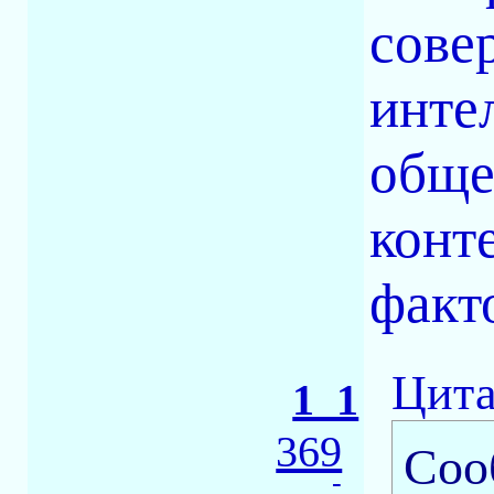
сове
инте
обще
конт
факт
Цита
1_1
369
Соо
-