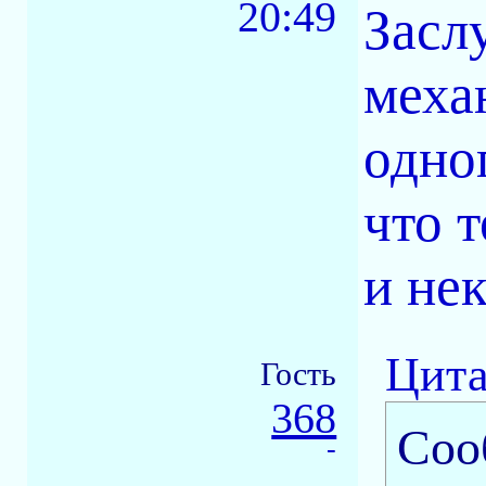
20:49
Засл
меха
одно
что 
и не
Цита
Гость
368
Соо
-