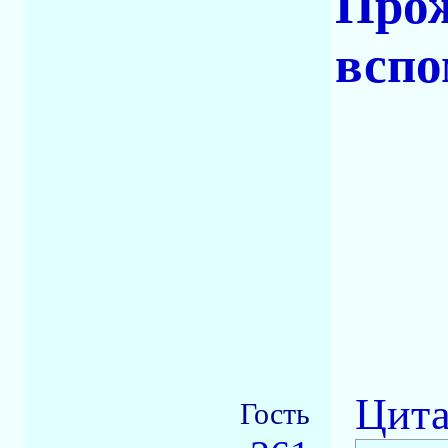
Прож
вспо
Цита
Гость