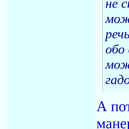
не 
мож
речь
обо
мож
гад
А по
мане