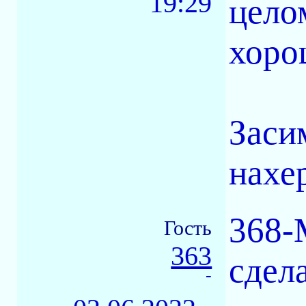
19:29
цело
хоро
Заси
нахер
368-
Гость
363
сдел
-