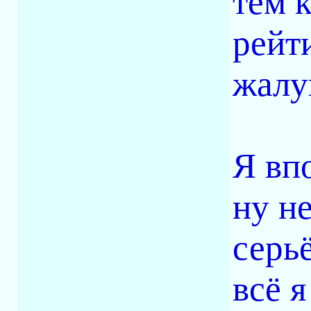
тем 
рейт
жалу
Я впо
ну н
серь
всё 