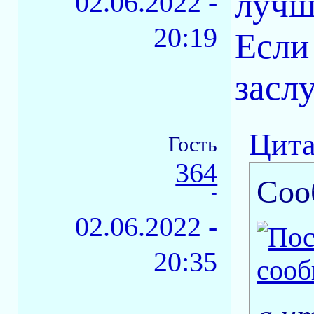
лучш
02.06.2022 -
20:19
Если
засл
Цита
Гость
364
Соо
-
02.06.2022 -
20:35