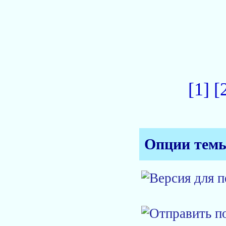
[1]
[
Опции тем