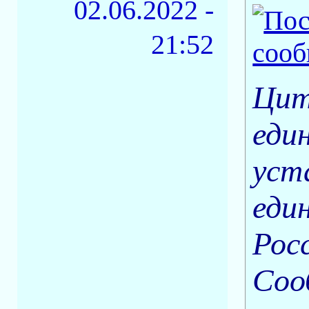
02.06.2022 -
21:52
Цит
еди
уста
еди
Рос
Соо