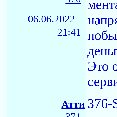
мент
-
напря
06.06.2022 -
21:41
побы
день
Это 
серв
376-
Атти
371