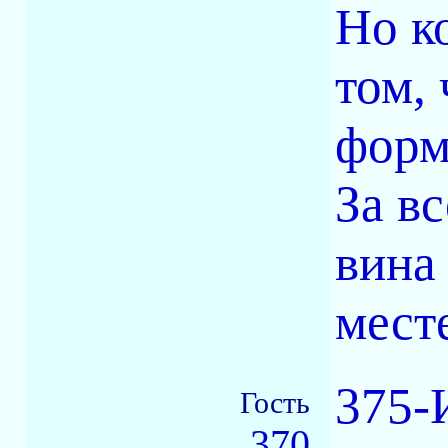
Но к
том,
форм
За в
вина
месте
375-
Гость
370