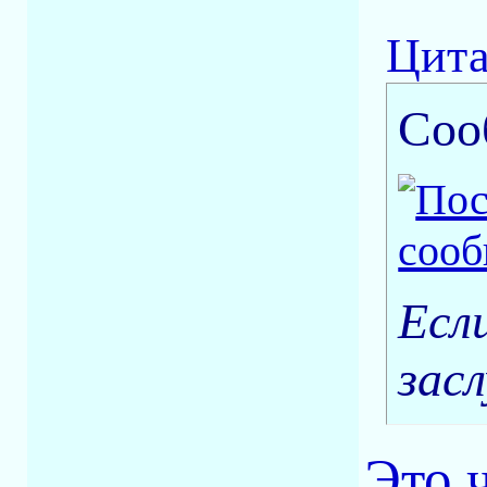
Цита
Соо
Есл
зас
Это 