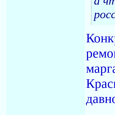
а ч
рос
Конк
ремо
марг
Крас
давн