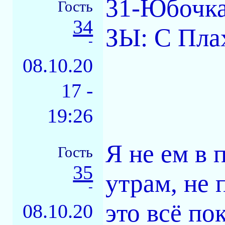
31-Юбочка
Гость
34
ЗЫ: С Плах
-
08.10.20
17 -
19:26
Я не ем в 
Гость
35
утрам, не 
-
это всё по
08.10.20