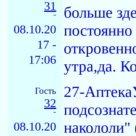
31
больше зде
-
постоянно
08.10.20
17 -
откровенн
17:06
утра,да. К
27-Аптека
Гость
32
подсознате
-
накололи" 
08.10.20