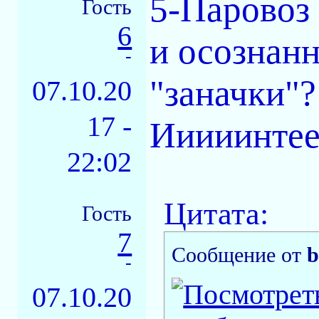
5-Паровоз 
Гость
6
и осознанн
-
"заначки"?
07.10.20
17 -
Ииииинтее
22:02
Цитата:
Гость
7
Сообщение от
b
-
07.10.20