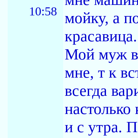
10:58
мойку, а п
красавица.
Мой муж в
мне, т к в
всегда вар
настолько 
и с утра. 