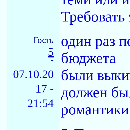
Требовать 
один раз п
Гость
5
бюджета
-
были выкин
07.10.20
17 -
должен был
21:54
романтики 