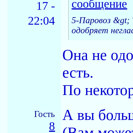
17 -
22:04
5-Паровоз &gt;
одобряет негла
Она не одо
есть.
По некото
А вы больш
Гость
8
(Вам может