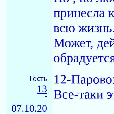
принесла к
всю жизнь
Может, дей
обрадуетс
12-Парово
Гость
13
Все-таки э
-
07.10.20