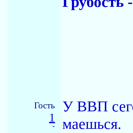
Грубость 
У ВВП сег
Гость
1
маешься.
-