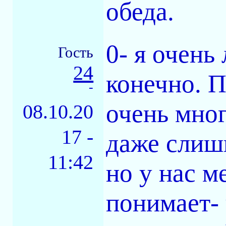
обеда.
0- я очень
Гость
24
конечно. 
-
очень мног
08.10.20
17 -
даже слишк
11:42
но у нас м
понимает- 