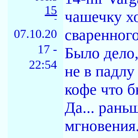
15
чашечку х
-
сваренного
07.10.20
17 -
Было дело
22:54
не в падлу
кофе что б
Да... рань
мгновения..