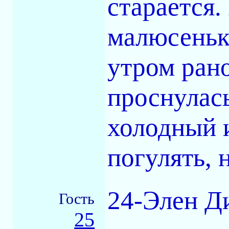
старается.
малюсеньк
утром рано
проснулась
холодный и
погулять, 
24-Элен Ди
Гость
25