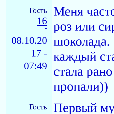
Меня част
Гость
16
роз или си
-
шоколада.
08.10.20
17 -
каждый ста
07:49
стала ран
пропали))
Первый му
Гость