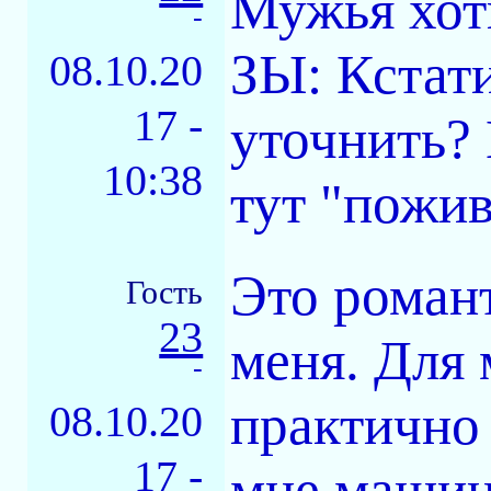
Мужья хот
-
ЗЫ: Кстат
08.10.20
17 -
уточнить? 
10:38
тут "пожив
Это романт
Гость
23
меня. Для 
-
практично 
08.10.20
17 -
мне машину