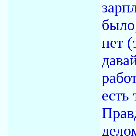
зарп
было,
нет (
давай
работ
есть 
Прав
дело