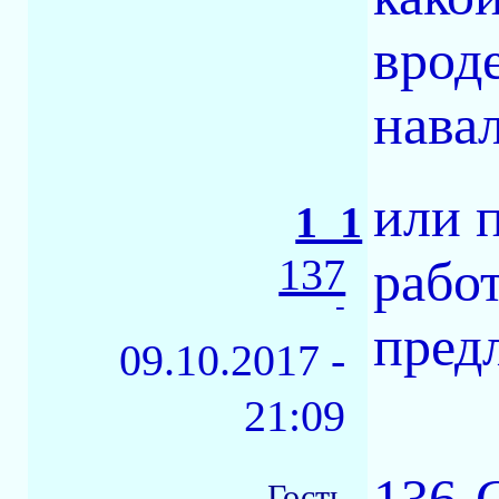
врод
навал
или 
1_1
137
работ
-
пред
09.10.2017 -
21:09
Гость