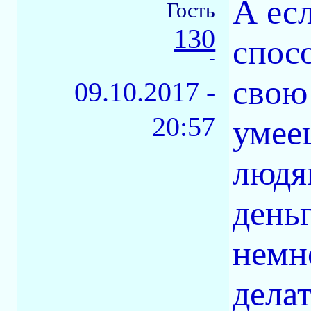
А ес
Гость
130
спос
-
свою
09.10.2017 -
20:57
умее
людям
деньг
немн
дела