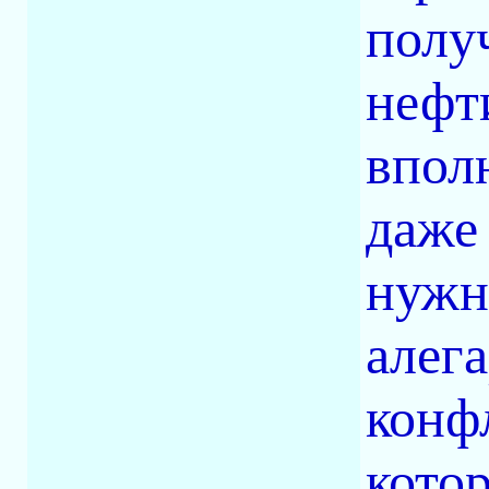
полу
нефти
впол
даже
нужн
алег
конф
кото