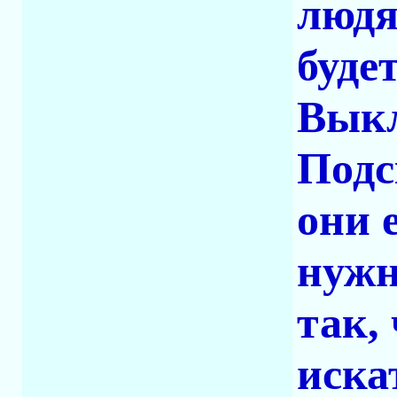
людя
буде
Выкл
Подс
они 
нужн
так,
иска