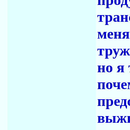
прод
тран
меня
труж
но я
поче
пред
выжи