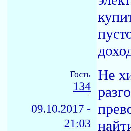
купит
пуст
доход
Не хи
Гость
134
разг
-
прев
09.10.2017 -
21:03
найт