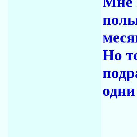
Мне 
полы
меся
Но т
подр
одни