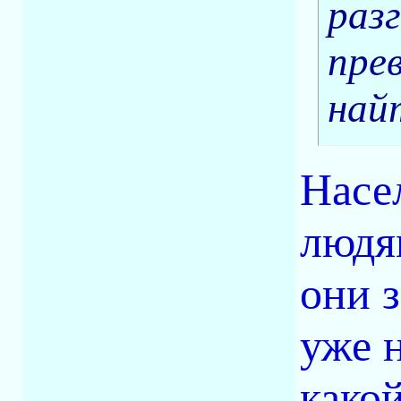
раз
пре
най
Насе
людя
они 
уже н
какой