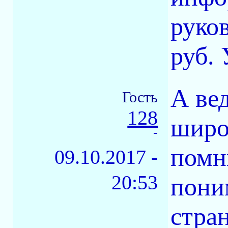
руко
руб. 
А вед
Гость
128
широ
-
помн
09.10.2017 -
20:53
пони
стра