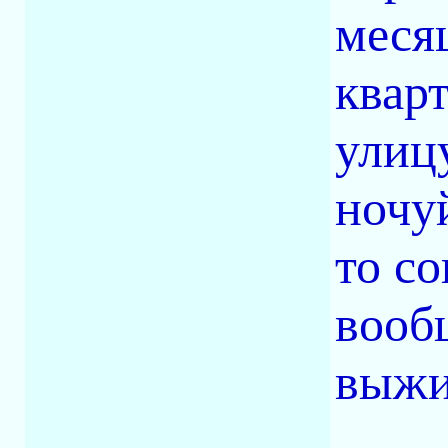
месяц
квар
улиц
ночуй
то с
вооб
выжи