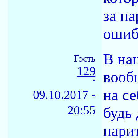
за па
ошиб
В на
Гость
129
вооб
-
на се
09.10.2017 -
20:55
будь 
пари