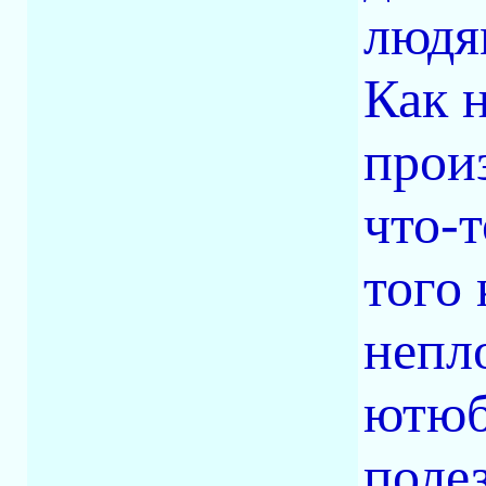
людя
Как 
прои
что-т
того
непл
ютюб
поле