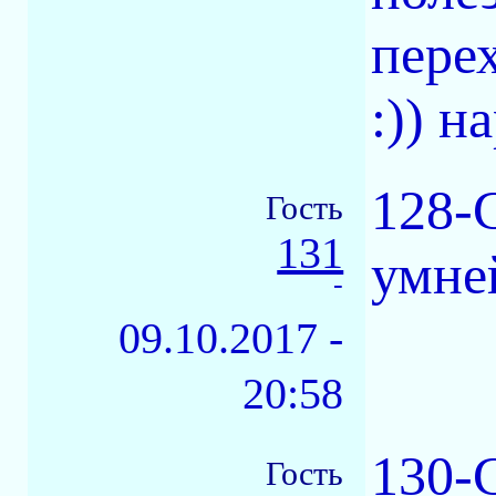
пере
:)) н
128-
Гость
131
умне
-
09.10.2017 -
20:58
130-
Гость