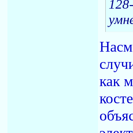
128
умн
Насмо
случ
как 
косте
объя
элек