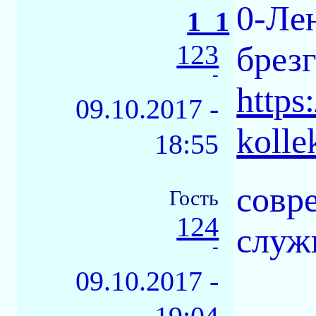
0-Лен
1_1
123
брез
-
https
09.10.2017 -
kolle
18:55
совр
Гость
124
служ
-
09.10.2017 -