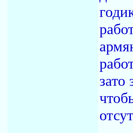
годик
рабо
армя
работ
зато
чтоб
отсут