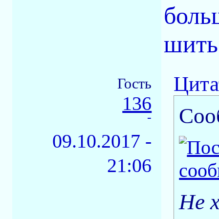
боль
шить.
Цита
Гость
136
Соо
-
09.10.2017 -
21:06
Не х