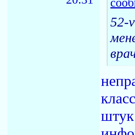
52-v
мен
вра
непра
класс
штук 
инфо