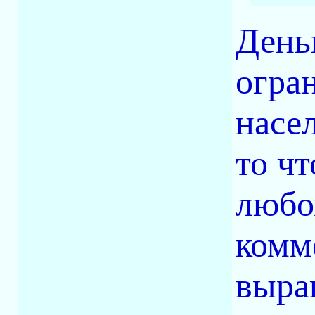
День
огран
насе
то чт
любо
комм
выра