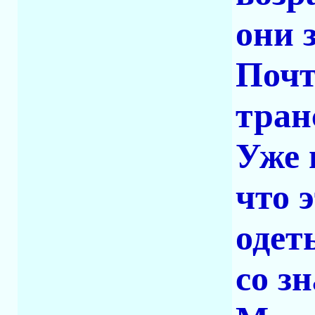
они 
Почт
тран
Уже 
что 
одет
со з