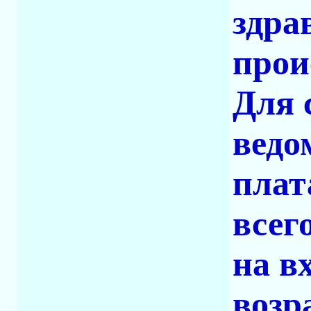
здра
прои
Для 
ведо
плат
всег
на в
возр