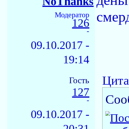
деньг
NoThanks
смерд
Модератор
126
-
09.10.2017 -
19:14
Цита
Гость
127
Соо
-
09.10.2017 -
20:31