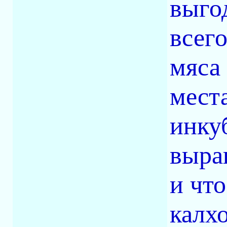
выго
всего
мяса 
мест
инкуб
выра
и чт
калх