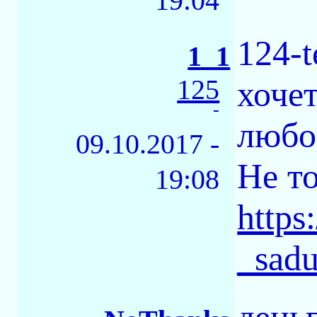
19:04
124-t
1_1
125
хочет
-
любо
09.10.2017 -
Не то
19:08
https
_sad