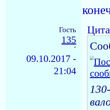
коне
Цита
Гость
135
Соо
-
09.10.2017 -
21:04
130
вал