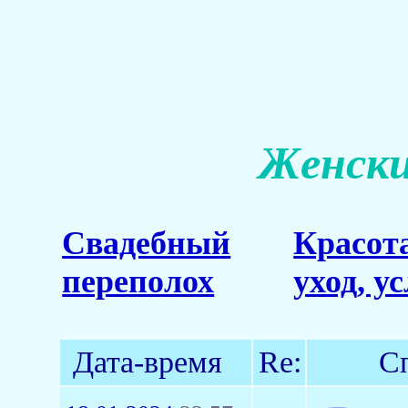
Женски
Свадебный
Красот
переполох
уход, у
Дата-время
Re:
С