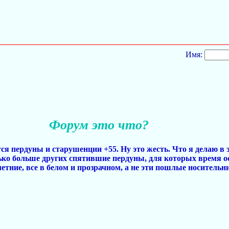
Имя:
Форум это что?
тся пердуны и старушенции +55. Ну это жесть. Что я делаю в 
ько больше других спятившие пердуны, для которых время о
летние, все в белом и прозрачном, а не эти пошлые носительн