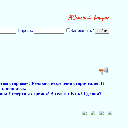
Пароль:
Запомнить?
этом стардоме? Реально, везде одни старичеллы. В
становилось.
ицы 7 смертных грехов? В телеге? В вк? Где они?