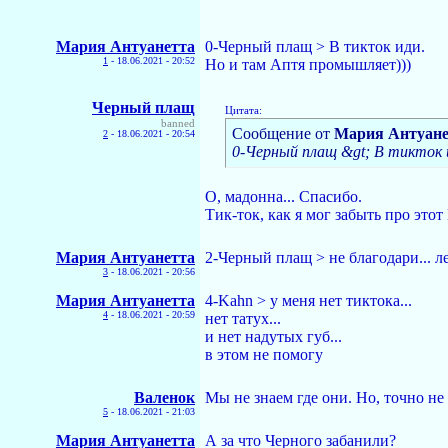
Мария Антуанетта
0-Черный плащ > В тикток иди.
1
-
18.06.2021 - 20:52
Но и там Аптя промышляет)))
Черный плащ
Цитата:
banned
Сообщение от
Мария Антуане
2
-
18.06.2021 - 20:54
0-Черный плащ &gt; В тикток 
О, мадонна... Спасибо.
Тик-ток, как я мог забыть про это
Мария Антуанетта
2-Черный плащ > не благодари... 
3
-
18.06.2021 - 20:56
Мария Антуанетта
4-Kahn > у меня нет тиктока...
4
-
18.06.2021 - 20:59
нет татух...
и нет надутых губ...
в этом не помогу
Валенок
Мы не знаем где они. Но, точно не 
5
-
18.06.2021 - 21:03
Мария Антуанетта
А за что Черного забанили?