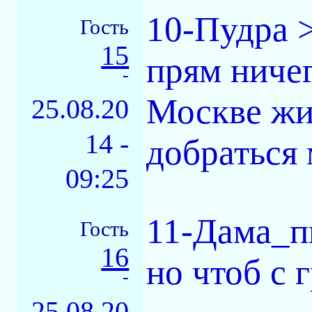
10-Пудра >
Гость
15
прям ничег
-
Москве жив
25.08.20
14 -
добраться
09:25
11-Дама_п
Гость
16
но чтоб с 
-
25.08.20