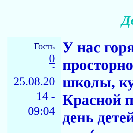
Д
У нас гор
Гость
0
просторно
-
школы, ку
25.08.20
14 -
Красной 
09:04
день дете