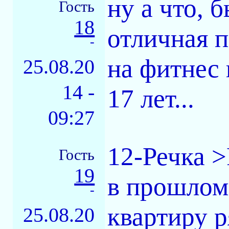
ну а что, 
Гость
18
отличная 
-
на фитнес 
25.08.20
14 -
17 лет...
09:27
12-Речка >
Гость
19
в прошлом 
-
квартиру р
25.08.20