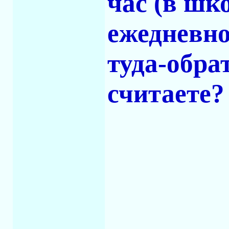
час (в шк
ежедневно
туда-обра
считаете?