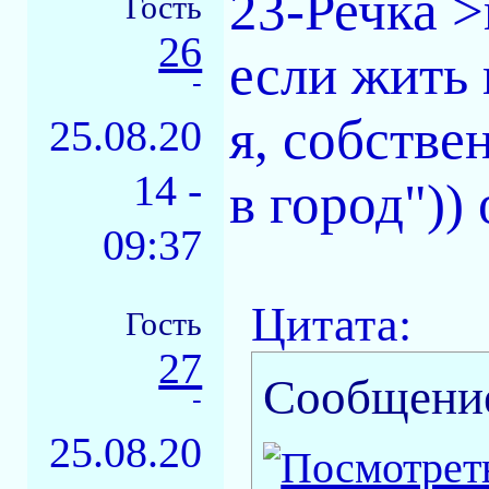
23-Речка >
Гость
26
если жить 
-
я, собстве
25.08.20
14 -
в город"))
09:37
Цитата:
Гость
27
Сообщени
-
25.08.20