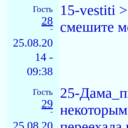
15-vestiti 
Гость
28
смешите м
-
25.08.20
14 -
09:38
25-Дама_п
Гость
29
некоторым 
-
переехала 
25.08.20