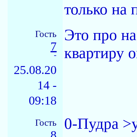
только на 
Это про на
Гость
7
квартиру 
-
25.08.20
14 -
09:18
0-Пудра >у
Гость
8