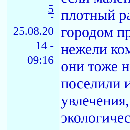
5
плотный ра
-
городом п
25.08.20
14 -
нежели ком
09:16
они тоже н
поселили и
увлечения,
экологичес