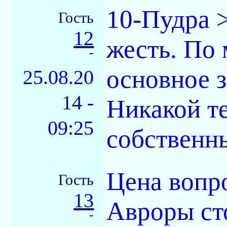
10-Пудра >
Гость
12
жесть. По
-
основное 
25.08.20
14 -
Никакой те
09:25
собственн
Цена вопро
Гость
13
Авроры сто
-