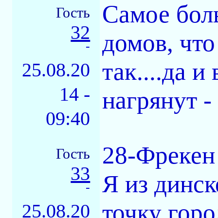
Самое бол
Гость
32
домов, что
-
так....да 
25.08.20
14 -
нагрянут -
09:40
28-Фрекен 
Гость
33
Я из динск
-
точку гор
25.08.20