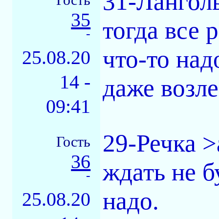
31-Лангол
35
тогда все 
-
что-то над
25.08.20
14 -
даже возл
09:41
29-Речка >
Гость
36
ждать не б
-
надо.
25.08.20