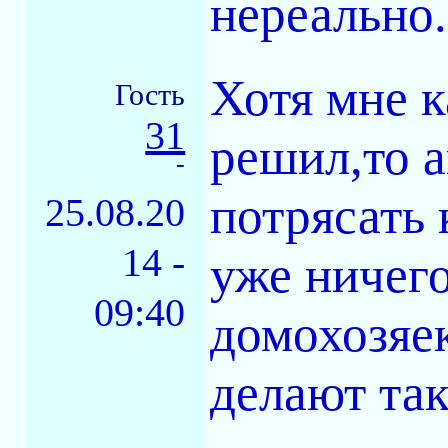
нереально.
Хотя мне к
Гость
31
решил,то а
-
потрясать 
25.08.20
14 -
уже ничего
09:40
домохозяе
делают так