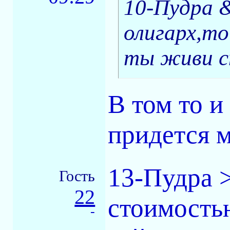
10-Пудра 
олигарх,то
ты живи с
В том то и
придется 
13-Пудра >
Гость
22
стоимостью
-