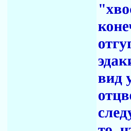
"хво
коне
отгу
эдак
вид 
отцв
след
то, 