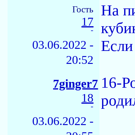
На п
Гость
17
куби
-
Если 
03.06.2022 -
20:52
16-Ро
7ginger7
18
родил
-
03.06.2022 -