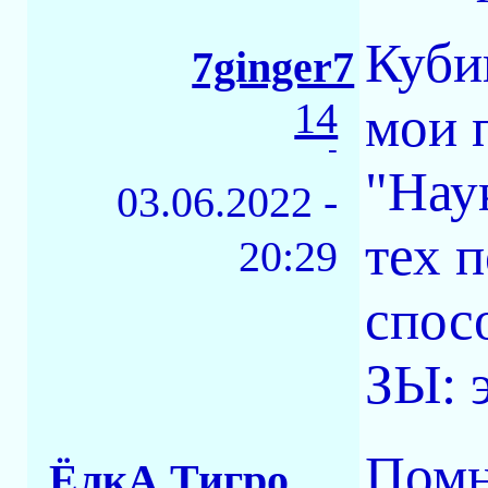
Куби
7ginger7
14
мои 
-
"Нау
03.06.2022 -
тех 
20:29
спос
ЗЫ: 
Помн
ЁлкА ТигровАЯ