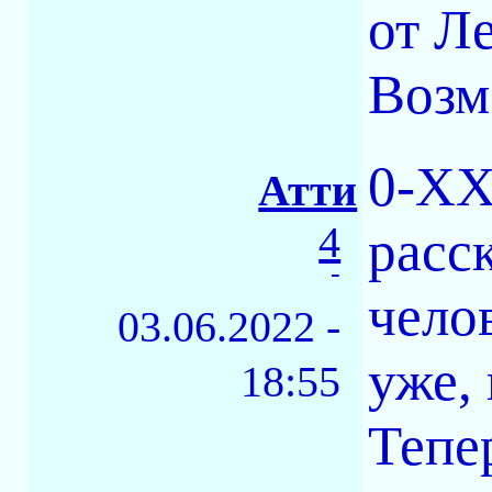
от Л
Возм
0-XX
Атти
4
расс
-
челов
03.06.2022 -
уже,
18:55
Тепе