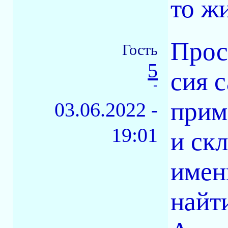
то жи
Прос
Гость
5
сия 
-
прим
03.06.2022 -
19:01
и ск
именн
найт