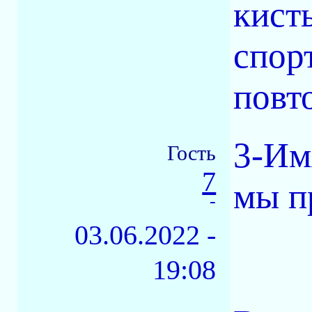
кист
спор
повт
3-Имя
Гость
7
мы п
-
03.06.2022 -
19:08