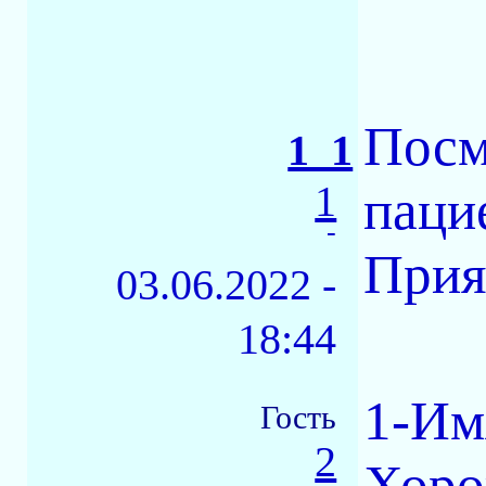
Посм
1_1
1
паци
-
Прия
03.06.2022 -
18:44
1-Им
Гость
2
Хоро