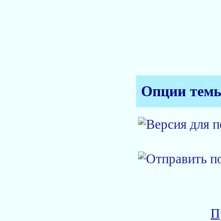
Опции тем
П