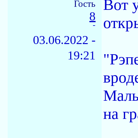
Вот 
Гость
8
откр
-
03.06.2022 -
19:21
"Рэп
врод
Маль
на г