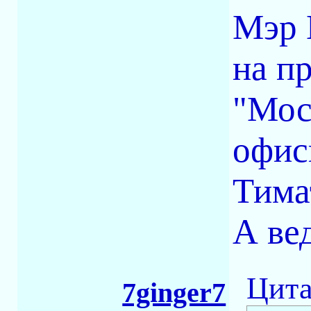
Мэр 
на п
"Мос
офис
Тима
А ве
Цита
7ginger7