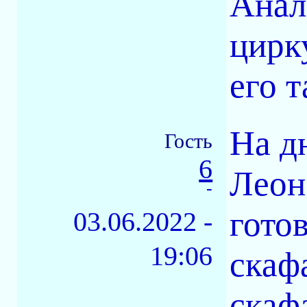
Анал
цирк
его 
На д
Гость
6
Леон
-
гото
03.06.2022 -
19:06
скафа
скаф