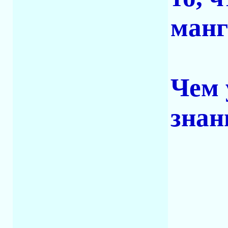
манг
Чем 
знан