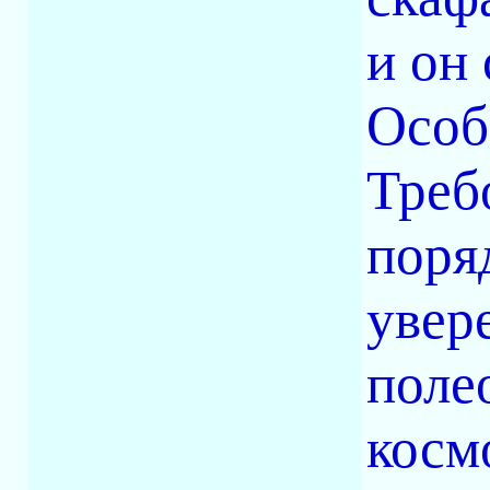
и он
Особе
Треб
поря
увер
поле
косм