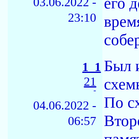
его 
03.06.2022 -
23:10
врем
собе
Был 
1_1
21
схем
-
По с
04.06.2022 -
Втор
06:57
памя