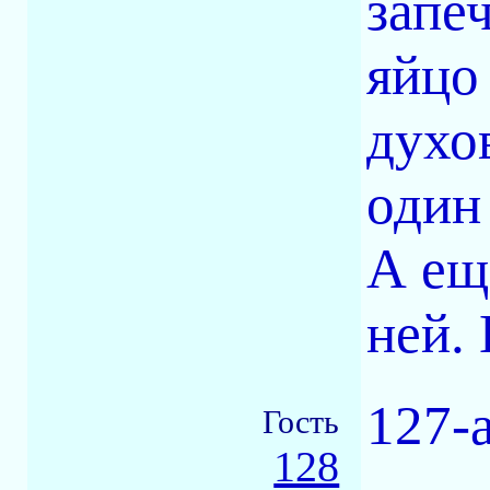
запе
яйцо
духо
один 
А ещ
ней.
127-
Гость
128