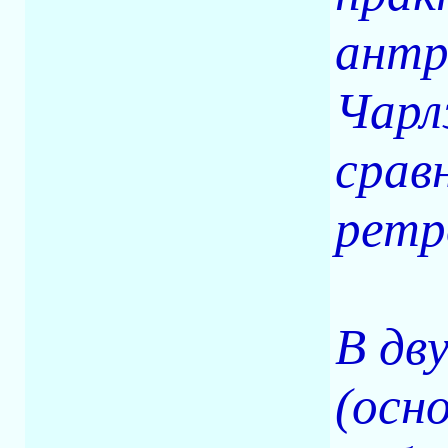
антр
Чарл
срав
ретр
В дву
(осн