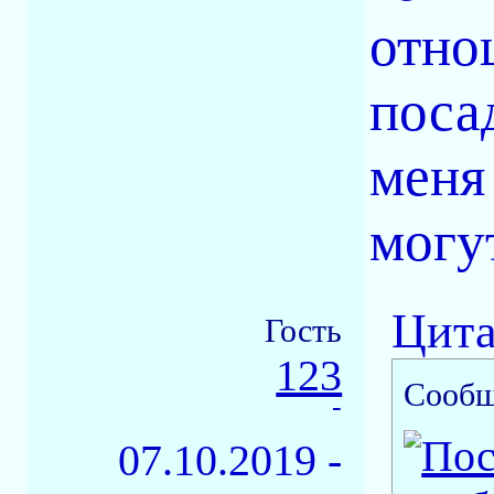
отно
посад
меня
могу
Цита
Гость
123
Сообщ
-
07.10.2019 -