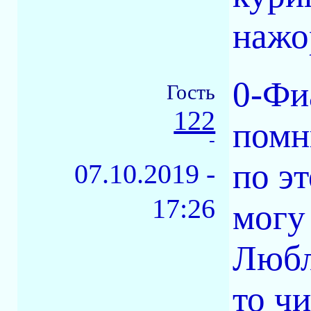
нажо
0-Фи
Гость
122
помн
-
по э
07.10.2019 -
17:26
могу
Любл
то ч