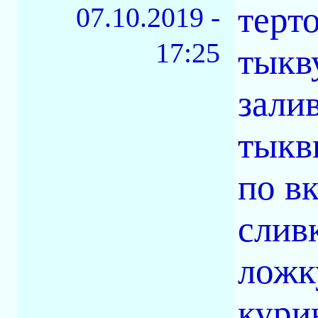
терт
07.10.2019 -
17:25
тыкв
зали
тыкв
по в
слив
ложк
кури