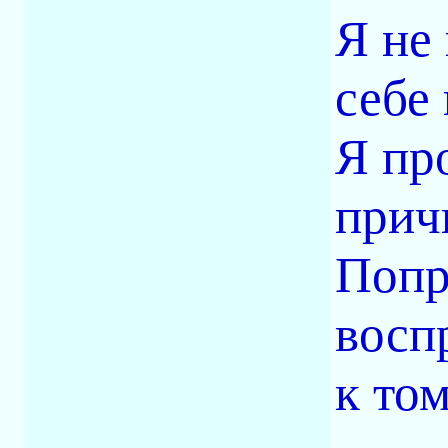
Я не
себе
Я пр
прич
Попр
восп
к то