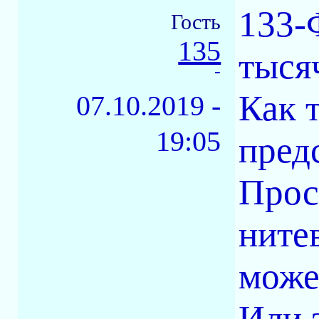
133-
Гость
135
тыся
-
Как 
07.10.2019 -
19:05
пред
Прос
ните
може
Или 