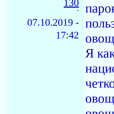
130
паров
-
поль
07.10.2019 -
17:42
овощ
Я ка
наци
четк
овощ
овощ