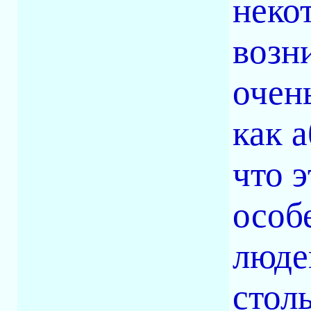
неко
возн
очен
как 
что 
особ
люде
стол