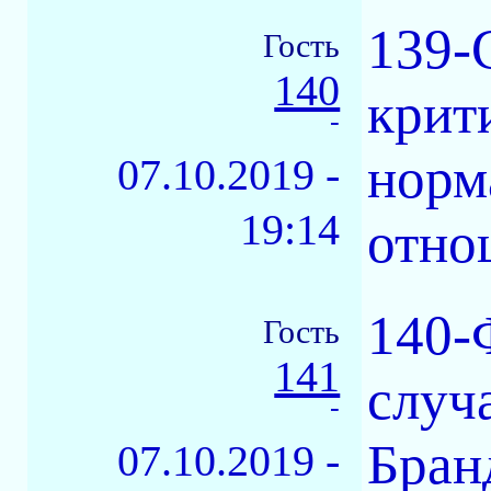
139-
Гость
140
крит
-
норм
07.10.2019 -
19:14
отно
140-
Гость
141
случ
-
Бран
07.10.2019 -