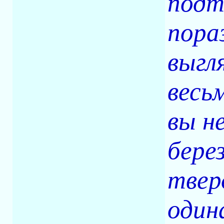
подт
пора
выгл
весь
вы н
бере
твер
один