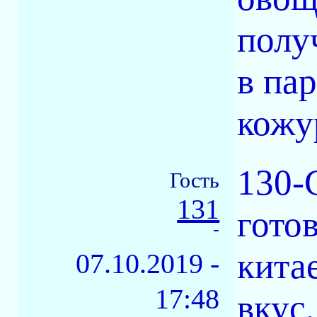
полу
в па
кожу
130-
Гость
131
гото
-
кита
07.10.2019 -
17:48
вкус,