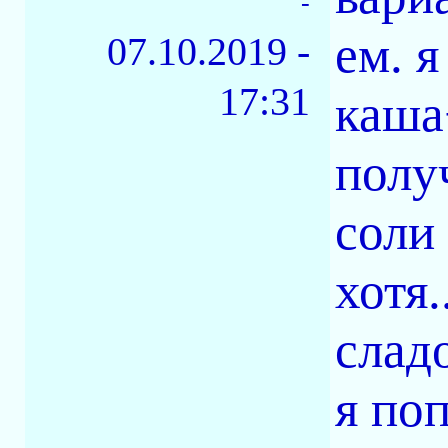
-
ем. 
07.10.2019 -
17:31
каша
полу
соли 
хотя.
слад
я по