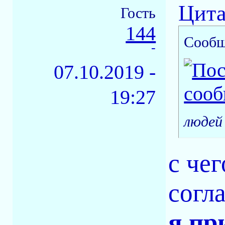
Цита
Гость
144
Сообщ
-
07.10.2019 -
19:27
людей
с че
согл
я пр