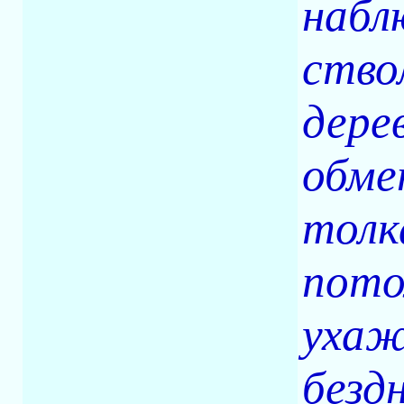
набл
ство
дере
обме
толк
пото
ухаж
безд