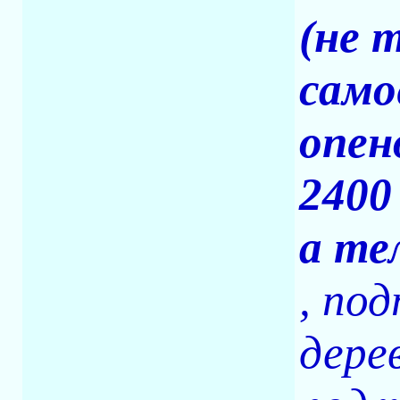
(не 
само
опен
2400
а те
, по
дерев