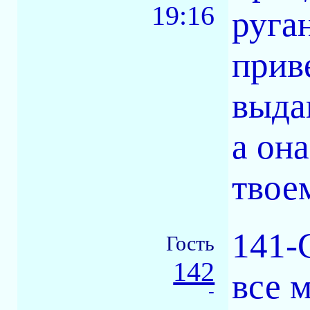
19:16
руга
прив
выда
а он
твое
141-C
Гость
142
все 
-