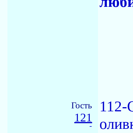
люби
112-
Гость
121
оливк
-