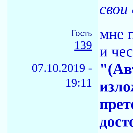
свои
мне 
Гость
139
и че
-
"(Ав
07.10.2019 -
19:11
изло
прет
дост