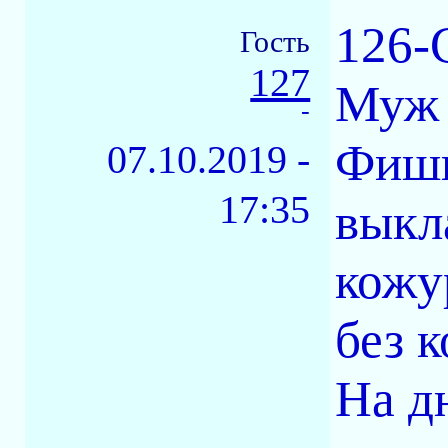
126-
Гость
127
Муж 
-
Фишк
07.10.2019 -
17:35
выкл
кожур
без 
На д