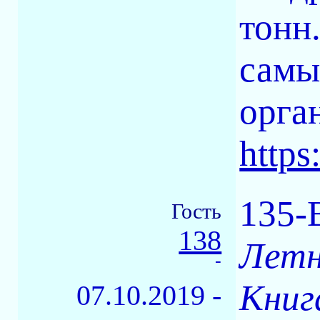
тонн
самы
орга
https
135-
Гость
138
Летн
-
Книг
07.10.2019 -