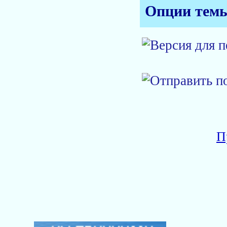
Опции тем
П