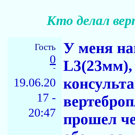
Кто делал вер
У меня на
Гость
0
L3(23мм),
-
консульта
19.06.20
17 -
вертеброп
20:47
прошел че