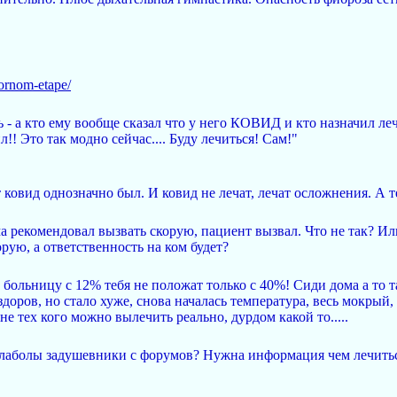
atornom-etape/
 - а кто ему вообще сказал что у него КОВИД и кто назначил ле
! Это так модно сейчас.... Буду лечиться! Сам!"
 ковид однозначно был. И ковид не лечат, лечат осложнения. А т
а рекомендовал вызвать скорую, пациент вызвал. Что не так? И
орую, а ответственность на ком будет?
в больницу с 12% тебя не положат только с 40%! Сиди дома а то 
доров, но стало хуже, снова началась температура, весь мокрый, к
 тех кого можно вылечить реально, дурдом какой то.....
алаболы задушевники с форумов? Нужна информация чем лечиться