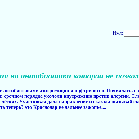
Имя:
гия на антибиотики котораа не позво
е антибиотиками азитромицин и ццфтриаксон. Появилась алер
в срочном порядке укололи внутревенно против алергии. Сле
 лёгких. Участковая дала направление и сказала вызывай ск
уть теперь? это Краснодар не дальнее зажопье....