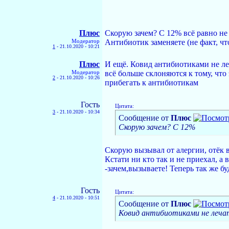
Плюс
Скорую зачем? С 12% всё равно не
Модератор
Антибиотик заменяете (не факт, ч
1
-
21.10.2020 - 10:21
Плюс
И ещё. Ковид антибиотиками не леч
Модератор
всё больше склоняются к тому, что
2
-
21.10.2020 - 10:26
прибегать к антибиотикам
Гость
Цитата:
3
-
21.10.2020 - 10:34
Сообщение от
Плюс
Скорую зачем? С 12%
Скорую вызывал от алергии, отёк в
Кстати ни кто так и не приехал, а
-зачем,вызываете! Теперь так же бу
Гость
Цитата:
4
-
21.10.2020 - 10:51
Сообщение от
Плюс
Ковид антибиотиками не леча