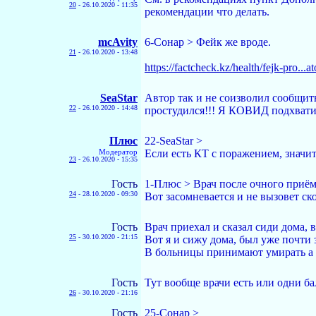
20
-
26.10.2020 - 11:35
рекомендации что делать.
mcAvity
6-Сонар > Фейк же вроде.
21
-
26.10.2020 - 13:48
https://factcheck.kz/health/fejk-pro...
SeaStar
Автор так и не соизволил сообщить
22
-
26.10.2020 - 14:48
простудился!!! Я КОВИД подхватил!
Плюс
22-SeaStar >
Модератор
Если есть КТ с поражением, значит
23
-
26.10.2020 - 15:35
Гость
1-Плюс > Врач после очного приём
24
-
28.10.2020 - 09:30
Вот засомневается и не вызовет ск
Гость
Врач приехал и сказал сиди дома, 
25
-
30.10.2020 - 21:15
Вот я и сижу дома, был уже почти з
В больницы принимают умирать а не
Гость
Тут вообще врачи есть или одни б
26
-
30.10.2020 - 21:16
Гость
25-Сонар >