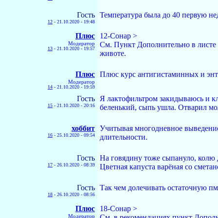
Гость
Температура была до 40 первую нед
12
-
21.10.2020 - 19:48
Плюс
12-Сонар >
Модератор
См. Пункт Дополнительно в листе 
13
-
21.10.2020 - 19:57
животе.
Плюс
Плюс курс антигистаминных и энте
Модератор
14
-
21.10.2020 - 19:59
Гость
Я лактофильтром закидываюсь и кла
15
-
21.10.2020 - 20:16
беленький, сыпь ушла. Отварил мол
хоббит
Учитывая многодневное выведение
16
-
25.10.2020 - 09:54
длительности.
Гость
На говядину тоже сыпануло, колю д
17
-
26.10.2020 - 08:39
Цветная капуста варёная со сметан
Гость
Так чем долечивать остаточную п
18
-
26.10.2020 - 08:56
Плюс
18-Сонар >
Модератор
См. в рекомендациях пункт Дополн