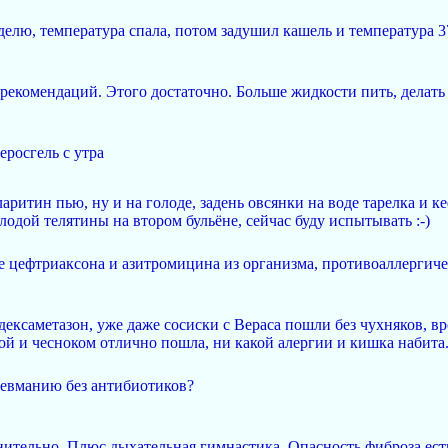
елю, температура спала, потом задушил кашель и температура 3
рекомендаций. Этого достаточно. Больше жидкости пить, делат
росгель с утра
ритин пью, ну и на голоде, задень овсянки на воде тарелка и к
одой телятины на втором бульёне, сейчас буду испытывать :-)
 цефтриаксона и азитромицина из организма, противоаллергиче
ексаметазон, уже даже сосиски с Вераса пошли без чухняков, вро
ой и чесноком отлично пошла, ни какой алергии и кишка набита
мевманию без антибиотиков?
ительно. Плюс дыхательная гимнастика. Опасность фиброза есть 