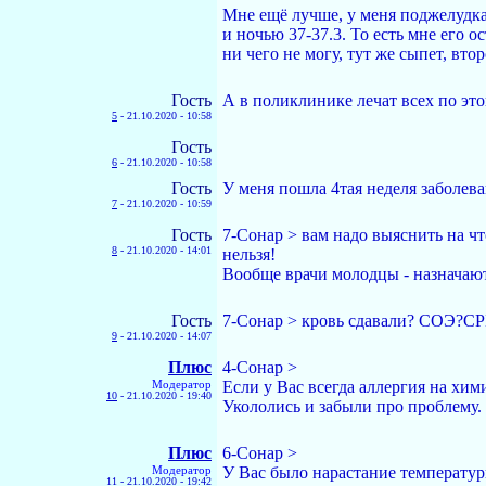
Мне ещё лучше, у меня поджелудка
и ночью 37-37.3. То есть мне его о
ни чего не могу, тут же сыпет, вто
Гость
А в поликлинике лечат всех по это
5
-
21.10.2020 - 10:58
Гость
6
-
21.10.2020 - 10:58
Гость
У меня пошла 4тая неделя заболева
7
-
21.10.2020 - 10:59
Гость
7-Сонар > вам надо выяснить на ч
8
-
21.10.2020 - 14:01
нельзя!
Вообще врачи молодцы - назначают
Гость
7-Сонар > кровь сдавали? СОЭ?СР
9
-
21.10.2020 - 14:07
Плюс
4-Сонар >
Модератор
Если у Вас всегда аллергия на хим
10
-
21.10.2020 - 19:40
Укололись и забыли про проблему.
Плюс
6-Сонар >
Модератор
У Вас было нарастание температу
11
-
21.10.2020 - 19:42