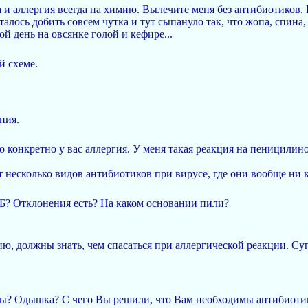
 и аллергия всегда на химию. Вылечите меня без антибиотиков. 
сталось добить совсем чутка и тут сыпануло так, что жопа, спин
рой день на овсянке голой и кефире...
й схеме.
ния.
то конкретно у вас аллергия. У меня такая реакция на пеницили
 несколько видов антибиотиков при вирусе, где они вообще ни
Б? Отклонения есть? На каком основании пили?
ию, должны знать, чем спасаться при аллергической реакции. Суп
ры? Одышка? С чего Вы решили, что Вам необходимы антибиоти