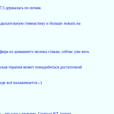
7.5 держалась по ночам.
ь дыхательную гимнастику и больше лежать на
ефира из домашнего молока стакан, сейчас уже весь
ская терапия может понадобиться достаточной
де всё налаживается ;-)
.
- это уже с врачами. Сначала КТ, потом