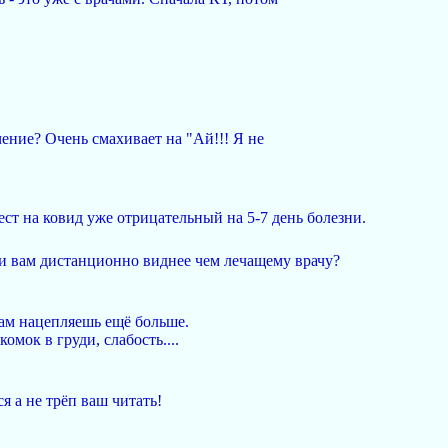
чение? Очень смахивает на "Ай!!! Я не
ест на ковид уже отрицательный на 5-7 день болезни.
ли вам дистанционно виднее чем лечащему врачу?
там нацепляешь ещё больше.
омок в груди, слабость....
 а не трёп ваш читать!