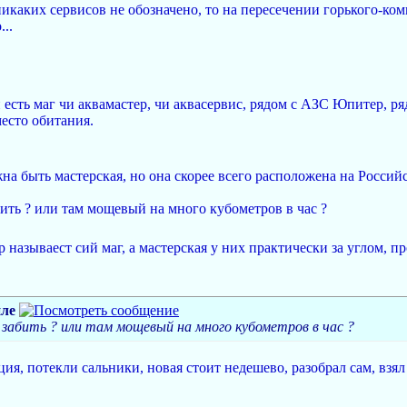
икаких сервисов не обозначено, то на пересечении горького-ком
..
есть маг чи аквамастер, чи аквасервис, рядом с АЗС Юпитер, ряд
место обитания.
на быть мастерская, но она скорее всего расположена на Россий
бить ? или там мощевый на много кубометров в час ?
называест сий маг, а мастерская у них практически за углом, п
ле
и забить ? или там мощевый на много кубометров в час ?
ия, потекли сальники, новая стоит недешево, разобрал сам, взя