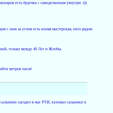
мунаров есть будочка с самоделкеным увнутри :)))
ом с ним за углом есть ихняя мастерская, енто рядом
ской, только между 40 Лет и Жлобы.
ройти метров писят
л сальники сьездил в маг РТИ, куповал сальники и