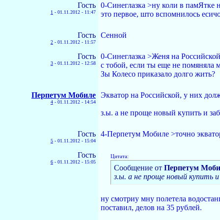
Гость
0-Синеглазка >ну коли в памЯтке н
1
-
01.11.2012 - 11:47
это первое, што вспомнилось есичо.
Гость
Сенной
2
-
01.11.2012 - 11:57
Гость
0-Синеглазка >Женя на Российской 
3
-
01.11.2012 - 12:58
с тобой, если ты еще не помяняла 
Зы Колесо приказало долго жить?
Перпетум Мобиле
Экватор на Российской, у них долж
4
-
01.11.2012 - 14:54
з.ы. а не проще новый купить и за
Гость
4-Перпетум Мобиле >точно экватор 
5
-
01.11.2012 - 15:04
Гость
Цитата:
6
-
01.11.2012 - 15:05
Сообщение от
Перпетум Моби
з.ы. а не проще новый купить 
ну смотриу мну полетела водостанц
поставил, делов на 35 рублей.