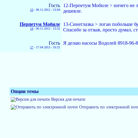
Гость
12-Перпетум Мобиле > ничего не ло
13
-
06.11.2012 - 13:04
дешевле.
Перпетум Мобиле
13-Синеглазка > логан побольше буд
14
-
06.11.2012 - 13:52
Спасибо за отзыв, просто думал, с
Гость
Я делаю насосы Водолей 8918-96-
17
-
17.04.2013 - 10:21
Опции темы
Версия для печати
Отправить по электронной поч