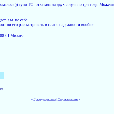
малось )) тупо ТО. откатала на двух с нуля по три года. Можешь 
ет, з.ы. не себе.
тоит ли его рассматривать в плане надежности вообще
888-01 Михаил
те
«
Предыдущая тема
|
Следующая тема
»