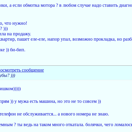
ики, а если обмотка мотора ? в любом случае надо ставить диагн
о, что нужно!
 )))
ила на продажу.
вартир, пашет еле-еле, напор упал, возможно прокладка, но разб
ке )) би-бип.
убы? )))
ишком)))))
рям )) у мужа есть машина, но это не то совсем ))
я телефон не обслуживается... а нового номера не знаю.
ным ? ты ведь на таком много откатала. болячки, чего ломалось