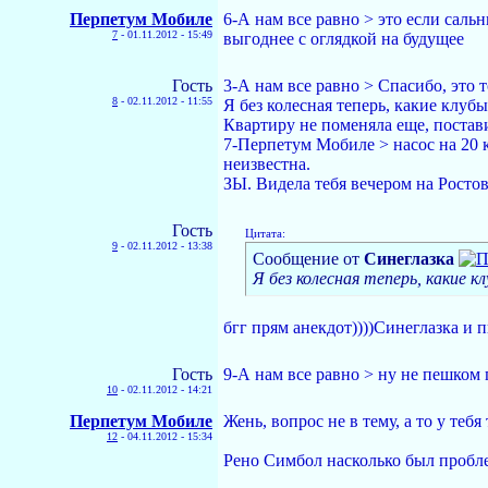
Перпетум Мобиле
6-А нам все равно > это если сальн
7
-
01.11.2012 - 15:49
выгоднее с оглядкой на будущее
Гость
3-А нам все равно > Спасибо, это т
8
-
02.11.2012 - 11:55
Я без колесная теперь, какие клубы?
Квартиру не поменяла еще, постав
7-Перпетум Мобиле > насос на 20 к
неизвестна.
ЗЫ. Видела тебя вечером на Ростов
Гость
Цитата:
9
-
02.11.2012 - 13:38
Сообщение от
Синеглазка
Я без колесная теперь, какие кл
бгг прям анекдот))))Синеглазка и п
Гость
9-А нам все равно > ну не пешком п
10
-
02.11.2012 - 14:21
Перпетум Мобиле
Жень, вопрос не в тему, а то у теб
12
-
04.11.2012 - 15:34
Рено Симбол насколько был проблем