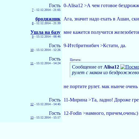
Гость
0-Alisa12 >А чем готовое бездрожж
7
-
12.12.2014 - 21:05
бродяжник
Ага, значит надо ехать в Ашан, ск
8
-
12.12.2014 - 21:39
Ушла на базу
мне кажется получится железобето
9
-
13.12.2014 - 08:46
Гость
9-Итсбритнибич >Кстати, да.
10
-
13.12.2014 - 12:26
Гость
Цитата:
11
-
13.12.2014 - 14:24
Сообщение от
Alisa12
рулет с маком из бездрожжев
не портите рулет. мак нынче очень
Гость
11-Мирина >Та, ладно! Дороже гр
12
-
13.12.2014 - 14:45
Гость
12-Fodin >намного, причем,очень:)
13
-
13.12.2014 - 15:17