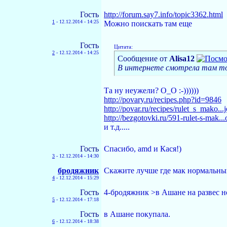
Гость
http://forum.say7.info/topic3362.html
1
-
12.12.2014 - 14:25
Можно поискать там еще
Гость
Цитата:
2
-
12.12.2014 - 14:25
Сообщение от
Alisa12
В интернете смотрела там то
Та ну неужели? О_О :-))))))
http://povary.ru/recipes.php?id=9846
http://povar.ru/recipes/rulet_s_mako...
http://bezgotovki.ru/591-rulet-s-mak...
и т.д.....
Гость
Спасибо, amd и Кася!)
3
-
12.12.2014 - 14:30
бродяжник
Скажите лучше где мак нормальный 
4
-
12.12.2014 - 15:29
Гость
4-бродяжник >в Ашане на развес 
5
-
12.12.2014 - 17:18
Гость
в Ашане покупала.
6
-
12.12.2014 - 18:38