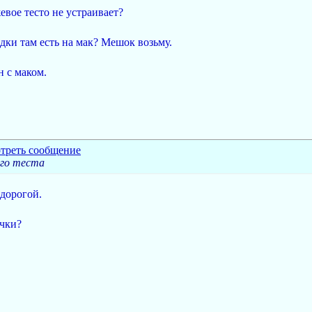
евое тесто не устраивает?
идки там есть на мак? Мешок возьму.
н с маком.
ого теста
 дорогой.
ечки?