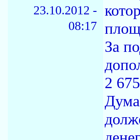
кото
23.10.2012 -
08:17
площ
За п
допо
2 675
Дума
долж
денег