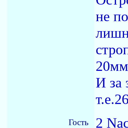
не п
лишн
стро
20мм
И за 
т.е.2
2 Na
Гость