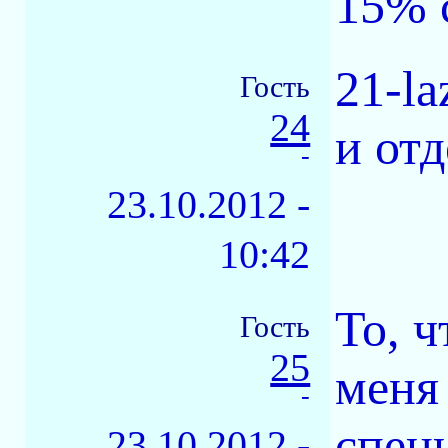
15% 
21-la
Гость
24
и отд
-
23.10.2012 -
10:42
То, ч
Гость
25
меня
-
спец
23.10.2012 -