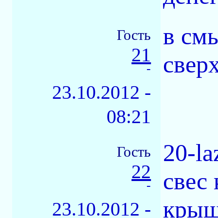
в смы
Гость
21
свер
-
23.10.2012 -
08:21
20-l
Гость
22
свес
-
крыш
23.10.2012 -