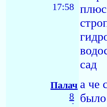
17:58
плюсо
стро
гидр
водо
сад
а че 
Палач
8
было
-