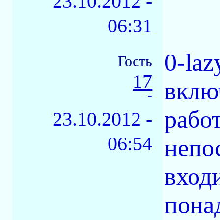
23.10.2012 -
06:31
0-laz
Гость
17
вклю
-
рабо
23.10.2012 -
06:54
непо
входи
пона