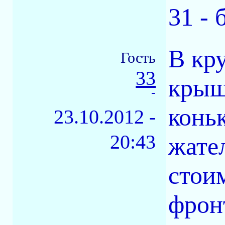
31 - 
В кр
Гость
33
крыш
-
конь
23.10.2012 -
20:43
жател
стои
фрон