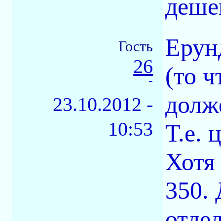
деше
Ерун
Гость
26
(то ч
-
долже
23.10.2012 -
10:53
Т.е. 
Хотя
350. 
отдел