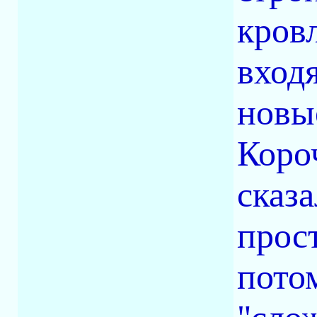
кров
входя
новы
Короч
сказ
прост
пото