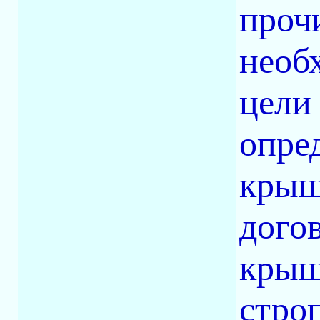
проч
необ
цели
опре
крыш
дого
крыш
стро