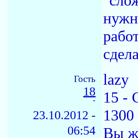
"слож
нужн
рабо
сдела
lazy
Гость
18
15 - 
-
1300 
23.10.2012 -
06:54
Вы же