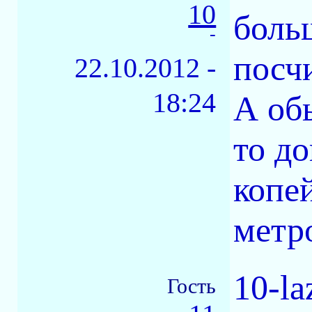
10
боль
-
посчи
22.10.2012 -
18:24
А об
то до
копей
метр
10-l
Гость