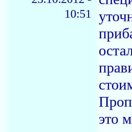
10:51
уточ
приб
оста
прав
стои
Проп
это 