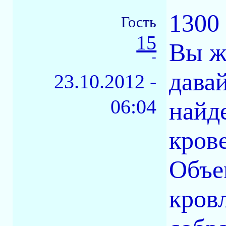
1300 
Гость
15
Вы же
-
давай
23.10.2012 -
06:04
найд
кров
Объе
кров