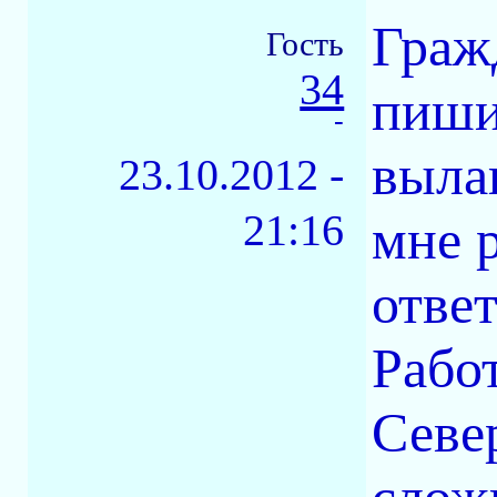
Граж
Гость
34
пишит
-
вылав
23.10.2012 -
21:16
мне р
ответ
Рабо
Севе