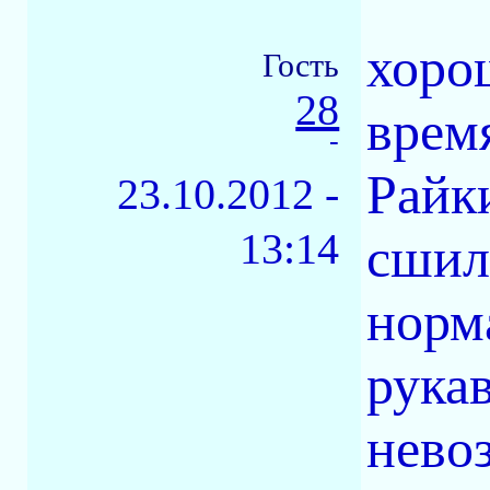
хоро
Гость
28
время
-
Райк
23.10.2012 -
13:14
сшил
норм
рукав
нево