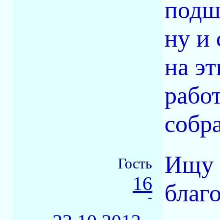
подш
ну и
на э
рабо
собр
Ищу 
Гость
16
благо
-