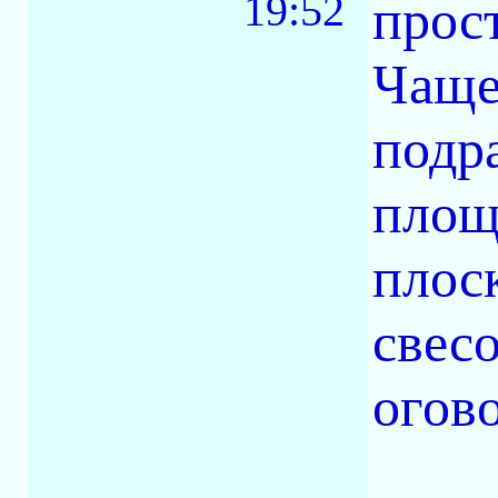
19:52
прос
Чаще
подра
площ
плос
свесо
огово