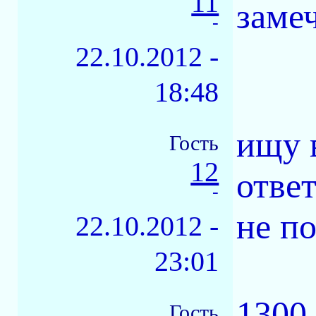
11
заме
-
22.10.2012 -
18:48
ищу 
Гость
12
отве
-
не п
22.10.2012 -
23:01
1300 
Гость