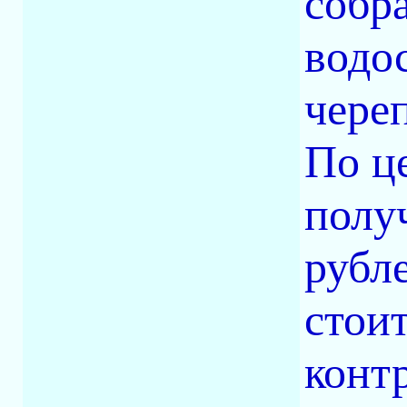
собра
водо
чере
По ц
получ
рубле
стои
конт