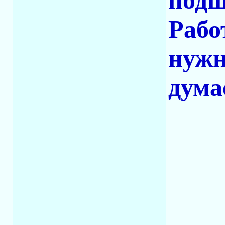
подш
Рабо
нужн
дума