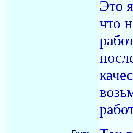
Это 
что 
работ
посл
качес
возь
работ