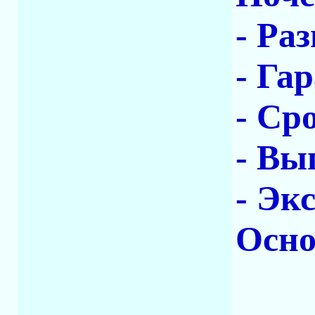
- Ра
- Га
- Ср
- Вы
- Эк
Осно