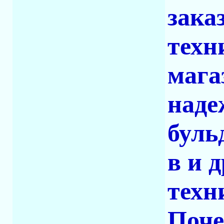
зака
техн
мага
наде
буль
в и 
техн
Поче