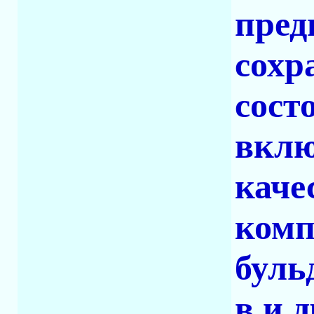
пред
сохр
сост
вклю
каче
комп
буль
в и 