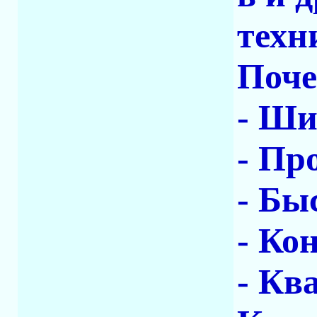
техн
Поче
- Ши
- Пр
- Бы
- Ко
- Кв