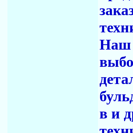
зака
техн
Наш 
выбо
дета
буль
в и 
техн