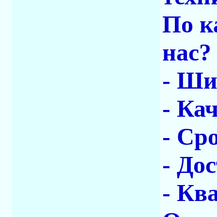
По к
нас?
- Ши
- Ка
- Ср
- До
- Кв