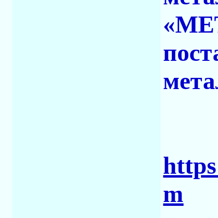
«МЕ
пост
мета
https
m