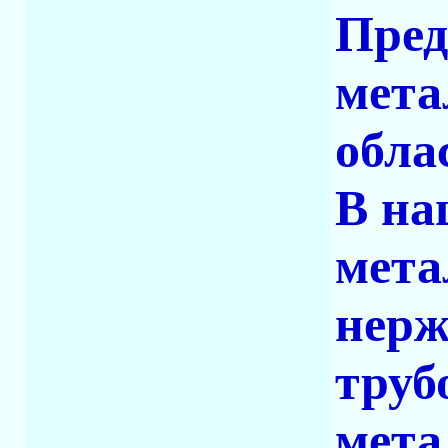
Пред
мета
обла
В на
мета
нерж
труб
мета