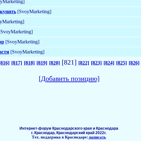
yMarketing]
 купить
[SvoyMarketing]
yMarketing]
SvoyMarketing]
ор
[SvoyMarketing]
асти
[SvoyMarketing]
[821]
[816]
[817]
[818]
[819]
[820]
[822]
[823]
[824]
[825]
[826]
[Добавить позицию]
Интернет-форум Краснодарского края и Краснодара
г. Краснодар, Краснодарский край 2022г.
Тех. поддержка в Краснодаре:
написать