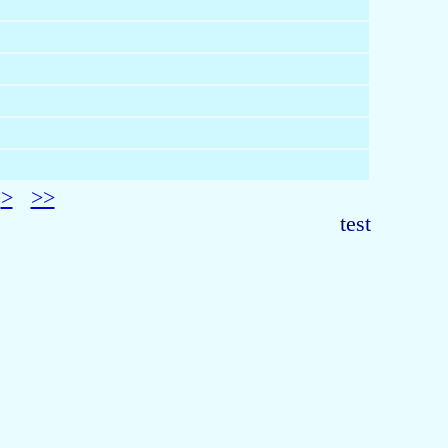
>
>>
test