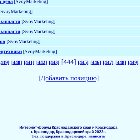
в цена
[SvoyMarketing]
SvoyMarketing]
 запчасти
[SvoyMarketing]
 запчасти
[SvoyMarketing]
ков
[SvoyMarketing]
ецтехники
[SvoyMarketing]
[444]
[439]
[440]
[441]
[442]
[443]
[445]
[446]
[447]
[448]
[449]
[Добавить позицию]
Интернет-форум Краснодарского края и Краснодара
г. Краснодар, Краснодарский край 2022г.
Тех. поддержка в Краснодаре:
написать