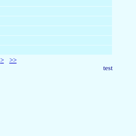
>
>>
test