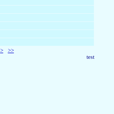
>
>>
test