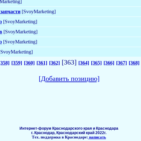
Marketing]
 запчасти
[SvoyMarketing]
р
[SvoyMarketing]
в
[SvoyMarketing]
р
[SvoyMarketing]
SvoyMarketing]
[363]
[358]
[359]
[360]
[361]
[362]
[364]
[365]
[366]
[367]
[368]
[Добавить позицию]
Интернет-форум Краснодарского края и Краснодара
г. Краснодар, Краснодарский край 2022г.
Тех. поддержка в Краснодаре:
написать