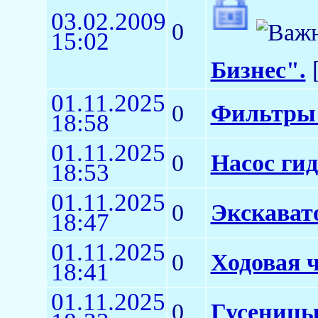
03.02.2009
0
15:02
Бизнес".
[
01.11.2025
0
Фильтры 
18:58
01.11.2025
0
Насос ги
18:53
01.11.2025
0
Экскават
18:47
01.11.2025
0
Ходовая ч
18:41
01.11.2025
0
Гусеницы