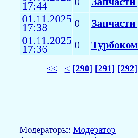
0
Запчасти 
17:44
01.11.2025
0
Запчасти
17:38
01.11.2025
0
Турбоком
17:36
<<
<
[290]
[291]
[292]
Модераторы:
Модератор