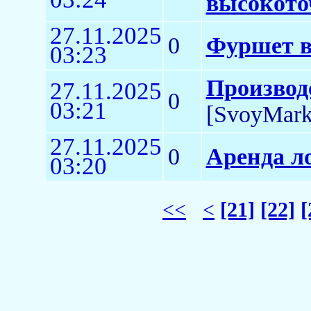
высокото
27.11.2025
0
Фуршет в
03:23
Производ
27.11.2025
0
03:21
[SvoyMark
27.11.2025
0
Аренда л
03:20
<<
<
[21]
[22]
[