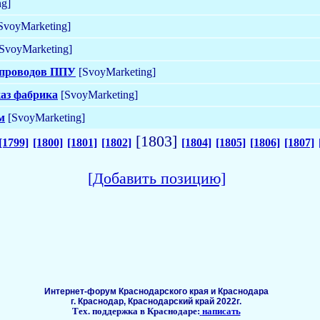
ng]
SvoyMarketing]
SvoyMarketing]
опроводов ППУ
[SvoyMarketing]
каз фабрика
[SvoyMarketing]
м
[SvoyMarketing]
[1803]
[1799]
[1800]
[1801]
[1802]
[1804]
[1805]
[1806]
[1807]
[Добавить позицию]
Интернет-форум Краснодарского края и Краснодара
г. Краснодар, Краснодарский край 2022г.
Тех. поддержка в Краснодаре:
написать