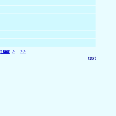
>
>>
[1808]
test