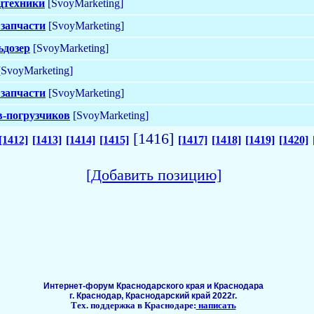
ецтехники
[SvoyMarketing]
 запчасти
[SvoyMarketing]
ьдозер
[SvoyMarketing]
SvoyMarketing]
 запчасти
[SvoyMarketing]
в-погрузчиков
[SvoyMarketing]
[1416]
[1412]
[1413]
[1414]
[1415]
[1417]
[1418]
[1419]
[1420]
[Добавить позицию]
Интернет-форум Краснодарского края и Краснодара
г. Краснодар, Краснодарский край 2022г.
Тех. поддержка в Краснодаре:
написать