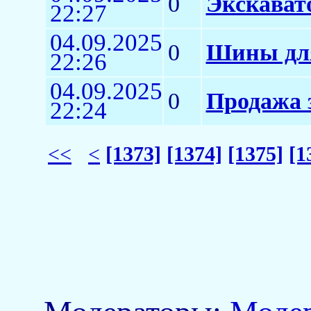
0
Экскават
22:27
04.09.2025
0
Шины для
22:26
04.09.2025
0
Продажа 
22:24
<<
<
[1373]
[1374]
[1375]
[1