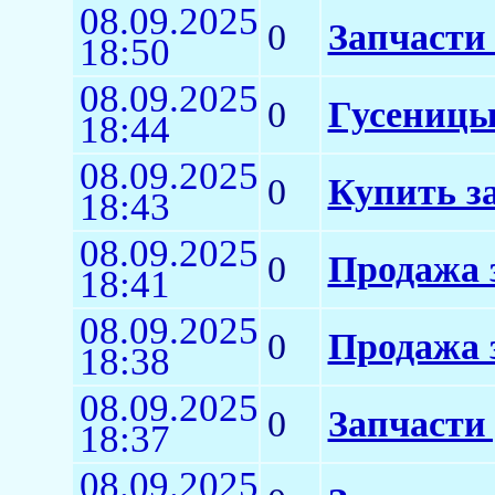
08.09.2025
0
Запчасти
18:50
08.09.2025
0
Гусеницы
18:44
08.09.2025
0
Купить з
18:43
08.09.2025
0
Продажа 
18:41
08.09.2025
0
Продажа 
18:38
08.09.2025
0
Запчасти
18:37
08.09.2025