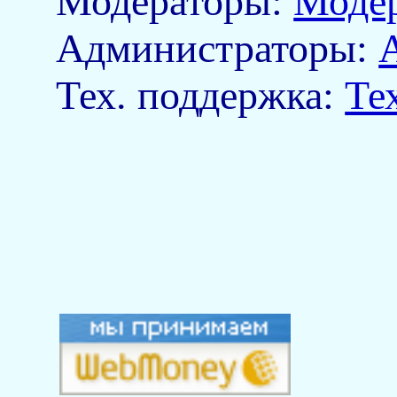
Модераторы:
Моде
Aдминистраторы:
Тех. поддержка:
Те