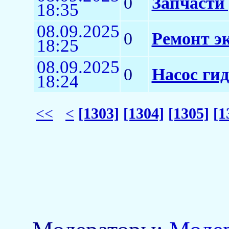
0
Запчасти
18:35
08.09.2025
0
Ремонт э
18:25
08.09.2025
0
Насос ги
18:24
<<
<
[1303]
[1304]
[1305]
[1