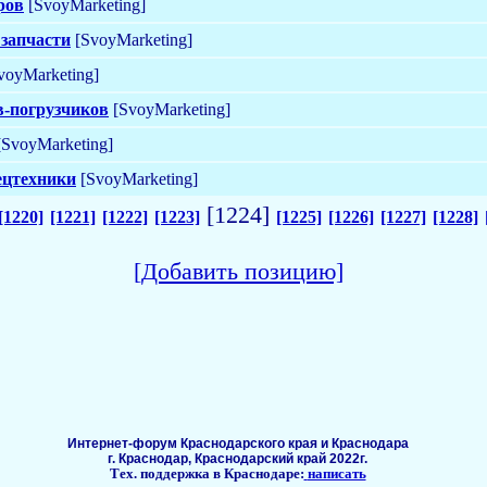
ров
[SvoyMarketing]
 запчасти
[SvoyMarketing]
voyMarketing]
в-погрузчиков
[SvoyMarketing]
SvoyMarketing]
ецтехники
[SvoyMarketing]
[1224]
[1220]
[1221]
[1222]
[1223]
[1225]
[1226]
[1227]
[1228]
[Добавить позицию]
Интернет-форум Краснодарского края и Краснодара
г. Краснодар, Краснодарский край 2022г.
Тех. поддержка в Краснодаре:
написать