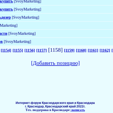
 купить
[SvoyMarketing]
 купить
[SvoyMarketing]
ьдозер
[SvoyMarketing]
Marketing]
асти
[SvoyMarketing]
ов
[SvoyMarketing]
[1158]
[1154]
[1155]
[1156]
[1157]
[1159]
[1160]
[1161]
[1162]
[Добавить позицию]
Интернет-форум Краснодарского края и Краснодара
г. Краснодар, Краснодарский край 2022г.
Тех. поддержка в Краснодаре:
написать