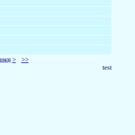
>
>>
[1163]
test