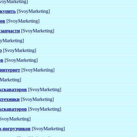
voyMarketing]
 купить
[SvoyMarketing]
ков
[SvoyMarketing]
 запчасти
[SvoyMarketing]
yMarketing]
р
[SvoyMarketing]
ов
[SvoyMarketing]
 интернет
[SvoyMarketing]
Marketing]
кскаваторов
[SvoyMarketing]
ецтехники
[SvoyMarketing]
кскаваторов
[SvoyMarketing]
SvoyMarketing]
в-погрузчиков
[SvoyMarketing]