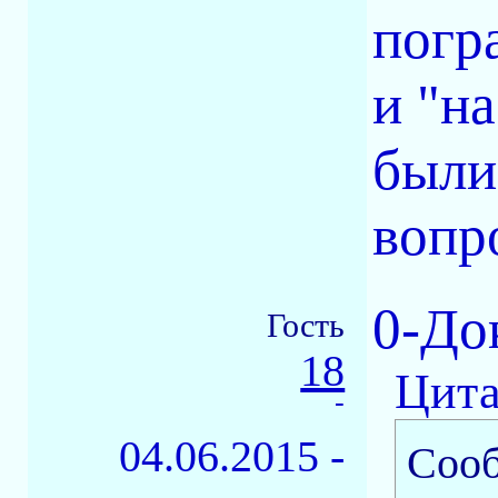
погр
и "на
были
вопр
0-До
Гость
18
Цита
-
04.06.2015 -
Соо