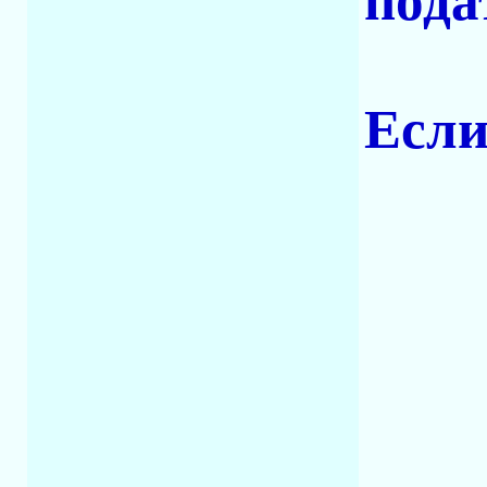
пода
Если