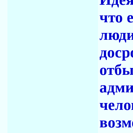
что 
люди
доср
отбы
адми
чело
возм