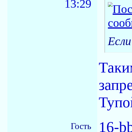
13:29
Если
Таки
запр
Тупо
16-b
Гость