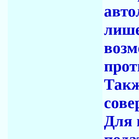
авто
лише
возм
прот
Такж
сове
Для 