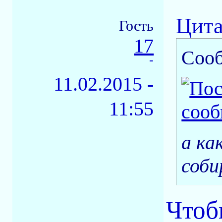
Цита
Гость
17
Соо
-
11.02.2015 -
11:55
а ка
соби
Чтоб