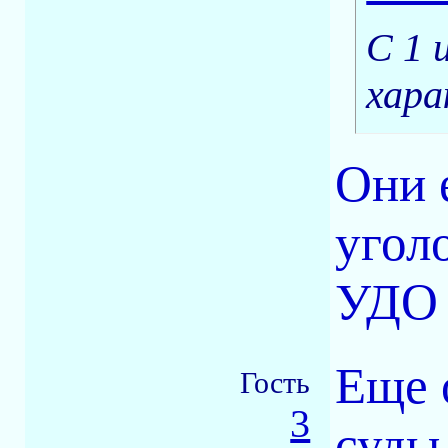
С 1 
хара
Они 
угол
УДО 
Еще 
Гость
3
суды