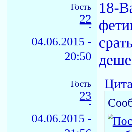
18-В
Гость
22
фети
-
срат
04.06.2015 -
20:50
деше
Цита
Гость
23
Соо
-
04.06.2015 -