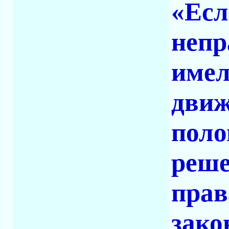
«Есл
непр
имел
движ
поло
реше
прав
зако