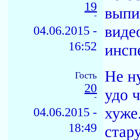
19
выпи
-
виде
04.06.2015 -
16:52
инсп
Не н
Гость
20
удо 
-
хуже.
04.06.2015 -
18:49
стар