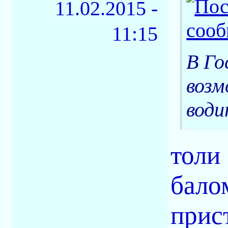
11.02.2015 -
11:15
В Го
возм
води
толи 
бало
прис