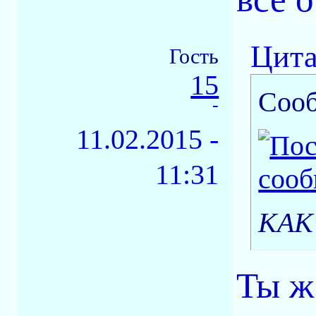
Цита
Гость
15
Соо
-
11.02.2015 -
11:31
КАК 
Ты ж