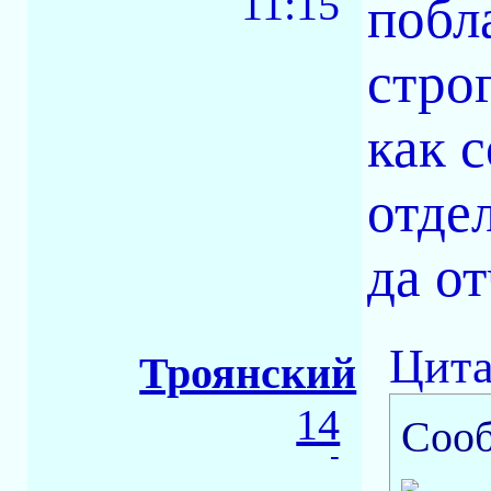
11:15
побл
стро
как 
отде
да о
Цита
Троянский
14
Соо
-