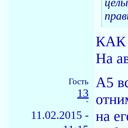
целы
прав
КАК 
На а
А5 в
Гость
13
отни
-
на ег
11.02.2015 -