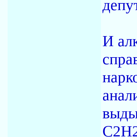
депу
И ал
спра
нарк
анал
выды
С2Н2