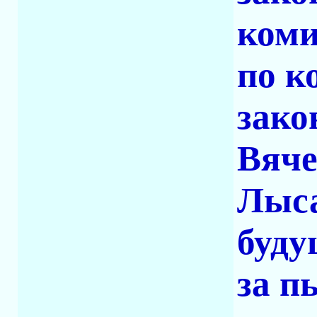
коми
по к
зако
Вяче
Лыса
буду
за п