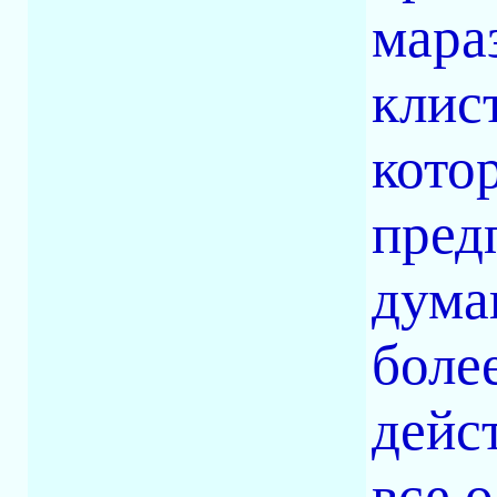
мара
клис
кото
пред
дума
боле
дейс
все 