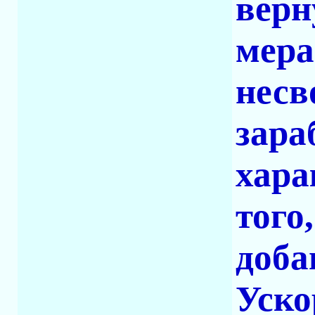
верн
мера
несв
зара
хара
того
доба
Уско