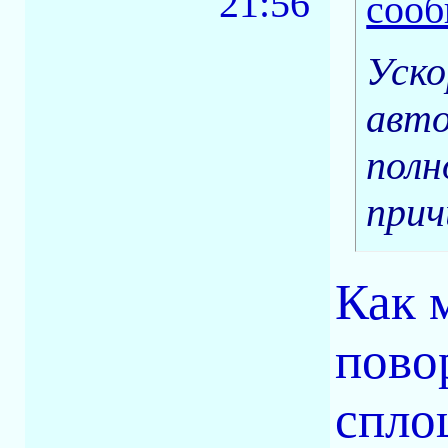
21:56
Уско
авто
полн
прич
Как м
пово
спло