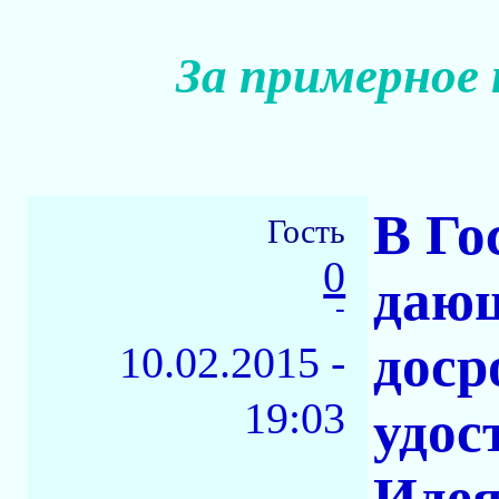
За примерное
В Го
Гость
0
дающ
-
доср
10.02.2015 -
19:03
удос
Идея