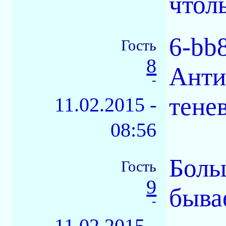
чтол
6-bb
Гость
8
Анти
-
тене
11.02.2015 -
08:56
Боль
Гость
9
быва
-
11.02.2015 -