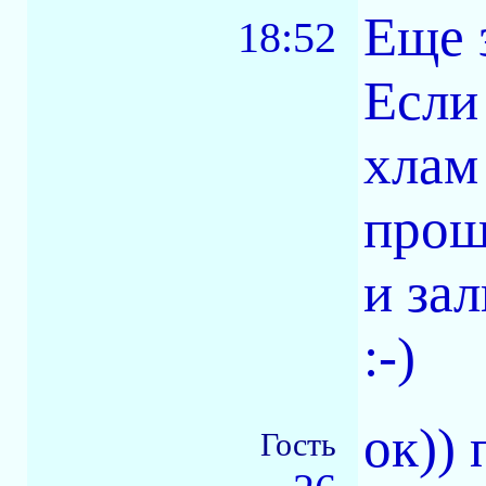
Еще 
18:52
Если
хлам
прош
и за
:-)
ок))
Гость