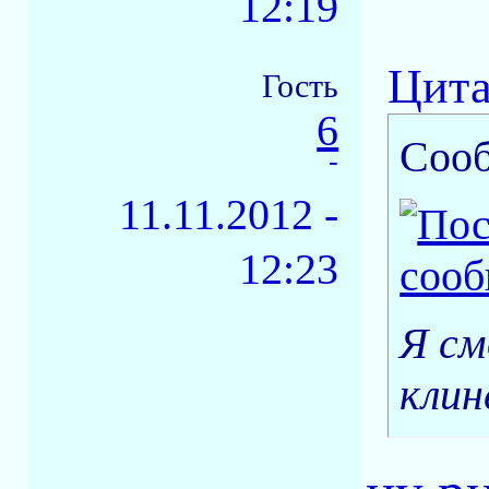
12:19
Цита
Гость
6
Соо
-
11.11.2012 -
12:23
Я см
клин