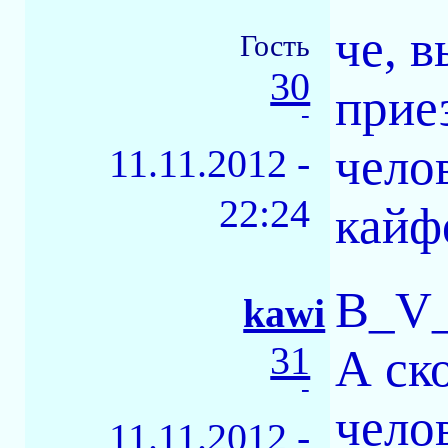
че, в
Гость
30
прие
-
чело
11.11.2012 -
22:24
кайф
B_V
kawi
31
А ск
-
чело
11.11.2012 -