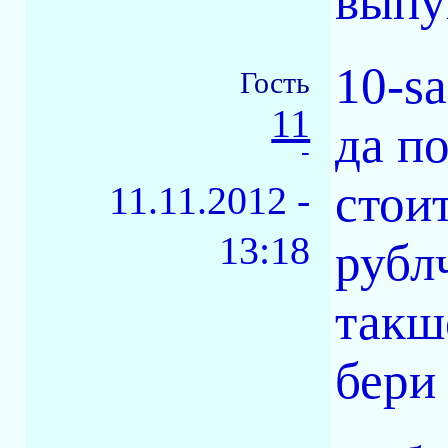
выпу
10-s
Гость
11
да п
-
стои
11.11.2012 -
13:18
рублч
такш
бери 