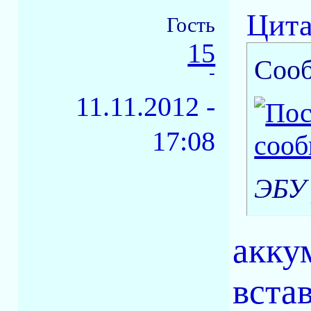
Цита
Гость
15
Соо
-
11.11.2012 -
17:08
ЭБУ 
акку
встав