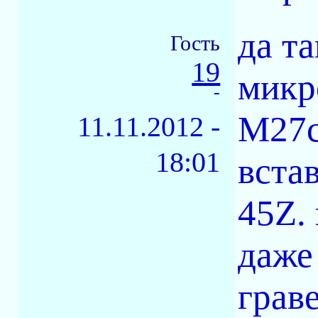
да т
Гость
19
микр
-
M27c
11.11.2012 -
18:01
вста
45Z.
даже
грав