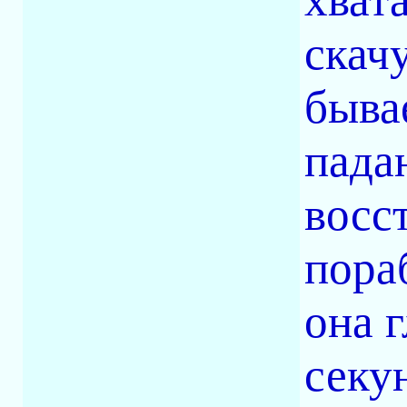
скач
быва
пада
восс
пора
она 
секу