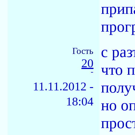
прип
прог
с ра
Гость
20
что 
-
полу
11.11.2012 -
18:04
но о
прос