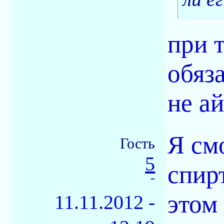
при 
обяз
не а
Я см
Гость
5
спир
-
этом
11.11.2012 -