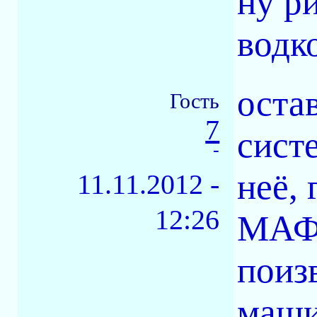
ну р
водк
оста
Гость
7
сист
-
неё, 
11.11.2012 -
12:26
МАФ-
поиз
маши