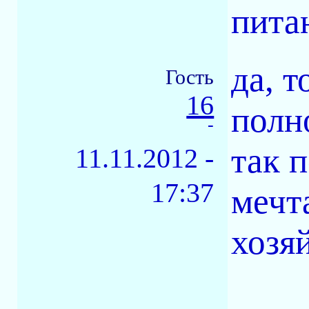
питан
да, 
Гость
16
полно
-
так 
11.11.2012 -
17:37
мечт
хозя