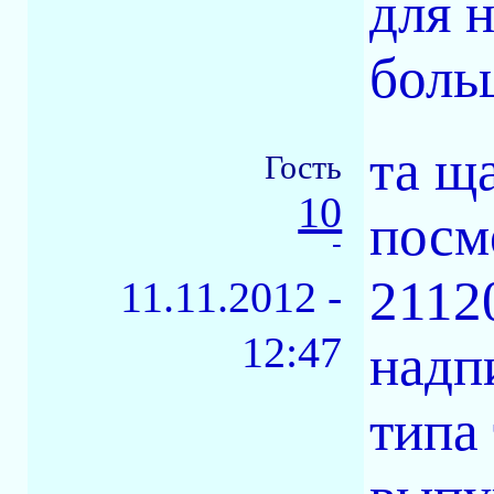
для 
боль
та щ
Гость
10
посм
-
2112
11.11.2012 -
12:47
надп
типа