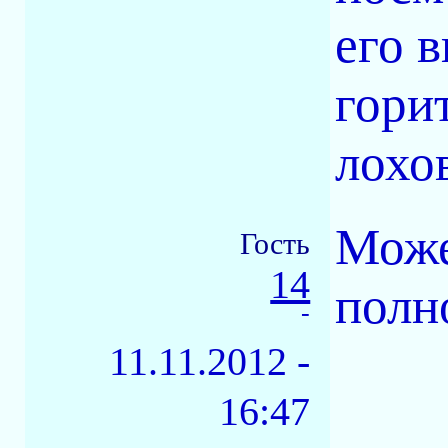
его 
горит
лохо
Може
Гость
14
полн
-
11.11.2012 -
16:47