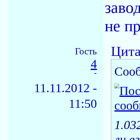
заво
не п
Цита
Гость
4
Соо
-
11.11.2012 -
11:50
1.03
ли е