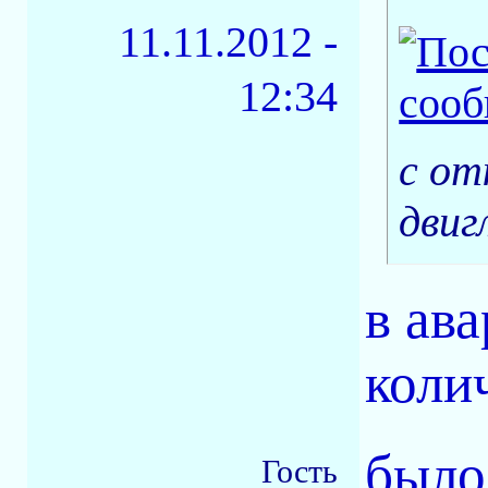
11.11.2012 -
12:34
с от
двиг
в ав
коли
было
Гость