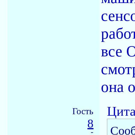
сенс
рабо
все 
смот
она 
Цита
Гость
8
Соо
-