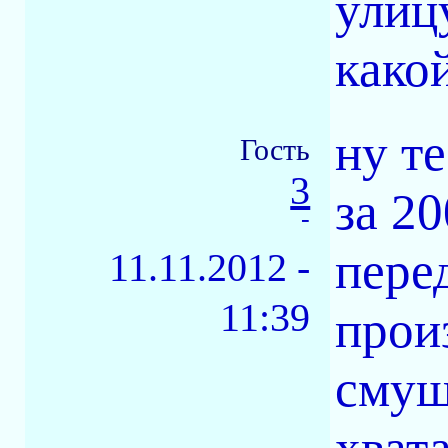
улицу
како
ну т
Гость
3
за 2
-
пере
11.11.2012 -
11:39
прои
смущ
хват