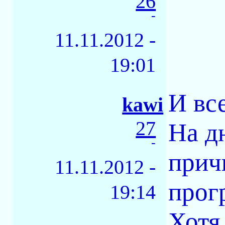
26
-
11.11.2012 -
19:01
И вс
kawi
27
На д
-
прич
11.11.2012 -
прог
19:14
Хотя