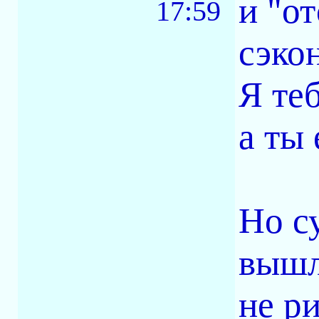
и "о
17:59
сэко
Я те
а ты
Но с
вышл
не ри