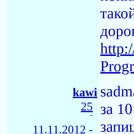
тако
доро
http
Prog
sadm
kawi
25
за 1
-
запи
11.11.2012 -