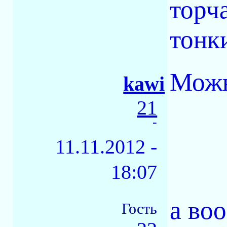
торч
тонки
Можн
kawi
21
-
11.11.2012 -
18:07
а во
Гость