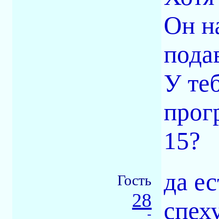
Он н
пода
У те
прог
15?
да ес
Гость
28
спеху
-