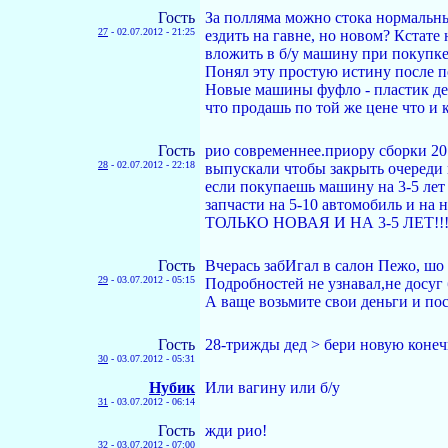
Гость
За полляма можно стока нормальных
27
-
02.07.2012 - 21:25
ездить на гавне, но новом? Кстате
вложить в б/у машину при покупке 
Понял эту простую истину после п
Новые машины фуфло - пластик дешо
что продашь по той же цене что и 
Гость
рио современнее.приору сборки 20
28
-
02.07.2012 - 22:18
выпускали чтобы закрыть очереди п
если покупаешь машину на 3-5 лет 
запчасти на 5-10 автомобиль и на
ТОЛЬКО НОВАЯ И НА 3-5 ЛЕТ!!
Гость
Вчерась забИгал в салон Пежо, шо
29
-
03.07.2012 - 05:15
Подробностей не узнавал,не досуг
А ваще возьмите свои деньги и по
Гость
28-трижды дед > бери новую конечн
30
-
03.07.2012 - 05:31
Нyбик
Или вагину или б/у
31
-
03.07.2012 - 06:14
Гость
жди рио!
32
-
03.07.2012 - 07:00