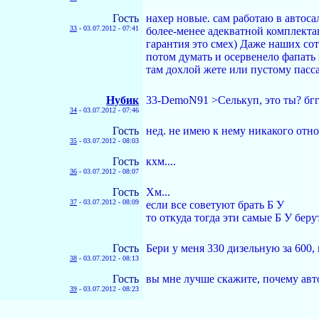
Гость
нахер новые. сам работаю в автоса
33
-
03.07.2012 - 07:41
более-менее адекватной комплекта
гарантия это смех) Даже наших со
потом думать и осервенело фапать 
там дохлой жете или пустому пассат
Нyбик
33-DemoN91 >Селькуп, это ты? бг
34
-
03.07.2012 - 07:46
Гость
нед. не имею к нему никакого отн
35
-
03.07.2012 - 08:03
Гость
кхм....
36
-
03.07.2012 - 08:07
Гость
Хм...
37
-
03.07.2012 - 08:09
если все советуют брать Б У
то откуда тогда эти самые Б У беру
Гость
Бери у меня 330 дизельную за 600, 
38
-
03.07.2012 - 08:13
Гость
вы мне лучше скажите, почему авт
39
-
03.07.2012 - 08:23