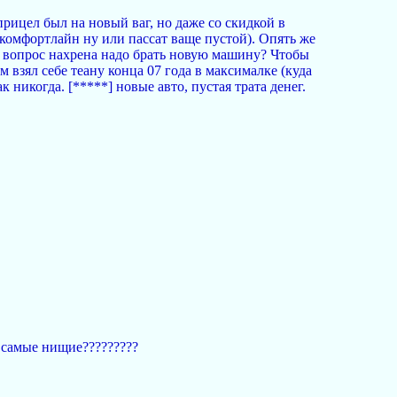
прицел был на новый ваг, но даже со скидкой в
комфортлайн ну или пассат ваще пустой). Опять же
к вопрос нахрена надо брать новую машину? Чтобы
взял себе теану конца 07 года в максималке (куда
 никогда. [*****] новые авто, пустая трата денег.
 самые нищие?????????