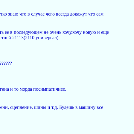
тко знаю что в случае чего всегда докажут что сам
ть ее в последующем не очень хочу.хочу новую и еще
етней 21113(2110 универсал).
??????
гана и то морда посимпатичнее.
емни, сцепление, шины и т.д. Будешь в машину все