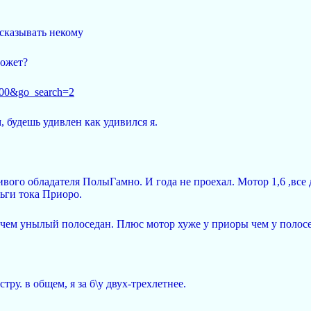
дсказывать некому
может?
...00&go_search=2
 будешь удивлен как удивился я.
вого обладателя ПолыГамно. И года не проехал. Мотор 1,6 ,вс
ньги тока Приоро.
 чем унылый полоседан. Плюс мотор хуже у приоры чем у полосе
тру. в общем, я за б\у двух-трехлетнее.