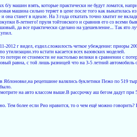
 б/у машин взять, которые практически не будут ломатся, напри
 новая машина сильно теряет в цене после того как выкатилась и
и она станет в идеале. На 3 года откатать точно хватит не вклад
окупки 8-летнего! пруля тойтовского и сравнив его со всеми бы
вый, да все практически сделано на удешевление... Так ято лучш
купил.
11-2012 г видел, ездил.сложилость четкое убеждение: приоры 20
о утилизации.это кстати касается всех вазовских моделей.
то потери ее стоимости не настолько велики в сравнении с поте
 новый равна, с той лишь разницей что на 3-5 летний автомоби
!
 в Яблоновке,на рецепшине валялись буклетики Пежо по 519 тыр
 было.
смотрите на авто классом выше.В рассрочку аш бегом дадут при 
о. Тем более если Рио нравится, то о чем ещё можно говорить? 