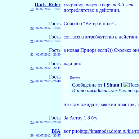
Dark_Rider
хочу.хочу новую и еще на 3-5 лет.
19
-
02.07.2012 - 19:54
потреблятство в действии.
Гость
Спасибо "Ветер в поле".
20
-
02.07.2012 - 19:55
Гость
согласен.потреблятство в действии
21
-
02.07.2012 - 19:57
Гость
а новая Приора если?)) Сколько о
22
-
02.07.2012 - 20:30
Гость
жди рио
23
-
02.07.2012 - 20:44
Гость
Цитата:
24
-
02.07.2012 - 20:46
Сообщение от
I Shum I
И что ожидаешь от Рио по ср
что там ожидать, мягкий пластик,
Гость
За Астру 1.8 б/у
25
-
02.07.2012 - 20:56
BIA
вот рио
http://krasnodar.drom.ru/kia/
26
-
02.07.2012 - 20:57