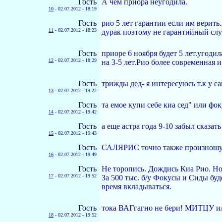
Гость
А чем приора неугодила.
10
-
02.07.2012 - 18:19
Гость
рио 5 лет гарантии если им верить
11
-
02.07.2012 - 18:23
дурак поэтому не гарантийный слу
Гость
приоре 6 ноября будет 5 лет.угод
12
-
02.07.2012 - 18:29
на 3-5 лет.Рио более современная и
Гость
трижды дед- я интересуюсь т.к у с
13
-
02.07.2012 - 19:22
Гость
та емое купи себе киа сед" или фо
14
-
02.07.2012 - 19:42
Гость
а еще астра года 9-10 забыл сказат
15
-
02.07.2012 - 19:43
Гость
САЛЯРИС точно также произношу, п
16
-
02.07.2012 - 19:49
Гость
Не торопись. Дождись Киа Рио. Но
17
-
02.07.2012 - 19:52
За 500 тыс. б/у Фокусы и Сиды буд
время вкладываться.
Гость
тока ВАГгагно не бери! МИТЦУ 
18
-
02.07.2012 - 19:52