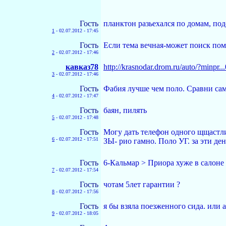
Гость
планктон разьехался по домам, по
1
-
02.07.2012 - 17:45
Гость
Если тема вечная-может поиск по
2
-
02.07.2012 - 17:46
кавказ78
http://krasnodar.drom.ru/auto/?minpr
3
-
02.07.2012 - 17:46
Гость
Фабия лучше чем поло. Сравни сам,
4
-
02.07.2012 - 17:47
Гость
баян, пилять
5
-
02.07.2012 - 17:48
Гость
Могу дать телефон одного щщастли
6
-
02.07.2012 - 17:51
ЗЫ- рио гамно. Поло УГ. за эти де
Гость
6-Кальмар > Приора хуже в салоне
7
-
02.07.2012 - 17:54
Гость
чотам 5лет гарантии ?
8
-
02.07.2012 - 17:56
Гость
я бы взяла поезженного сида. или ас
9
-
02.07.2012 - 18:05