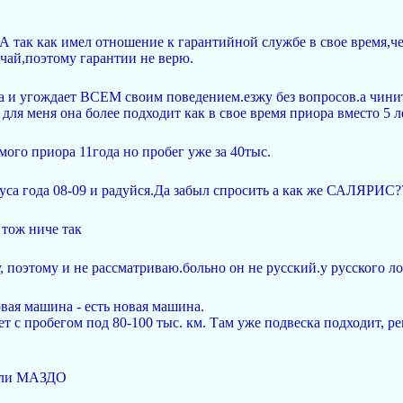
.А так как имел отношение к гарантийной службе в свое время,че
чай,поэтому гарантии не верю.
ила и угождает ВСЕМ своим поведением.езжу без вопросов.а чини
 для меня она более подходит как в свое время приора вместо 5 л
амого приора 11года но пробег уже за 40тыс.
куса года 08-09 и радуйся.Да забыл спросить а как же САЛЯРИС?
ь тож ниче так
оэтому и не рассматриваю.больно он не русский.у русского ло
вая машина - есть новая машина.
ет с пробегом под 80-100 тыс. км. Там уже подвеска подходит, р
или МАЗДО