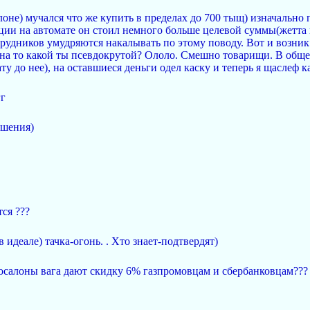
лоне) мучался что же купить в пределах до 700 тыщ) изначально 
ции на автомате он стоил немного больше целевой суммы(жетта 
трудников умудряются накалывать по этому поводу. Вот и возни
на то какой ты псевдокрутой? Ололо. Смешно товарищи. В общем 
у до нее), на оставшиеся деньги одел каску и теперь я щаслеф как
гг
ошения)
тся ???
в идеале) тачка-огонь. . Хто знает-подтвердят)
осалоны вага дают скидку 6% газпромовцам и сбербанковцам???