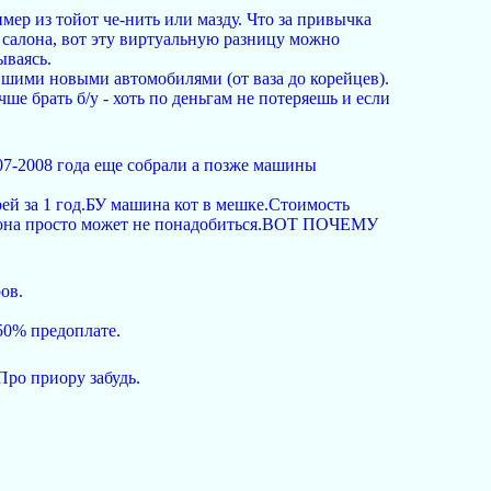
мер из тойот че-нить или мазду. Что за привычка
з салона, вот эту виртуальную разницу можно
ываясь.
вшими новыми автомобилями (от ваза до корейцев).
е брать б/у - хоть по деньгам не потеряешь и если
07-2008 года еще собрали а позже машины
рей за 1 год.БУ машина кот в мешке.Стоимость
ль она просто может не понадобиться.ВОТ ПОЧЕМУ
ов.
50% предоплате.
Про приору забудь.