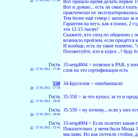
32
-
27.01.2012 - 17:43
Вот пришло время делать первое Т
Вот и думаю... есть ли смысл ехать
практически не эксплуатировалась?
Тем более ещё гемор с записью за н
Гарантия на него, как я понял, 2 
эти 12-15 тысяч?
Скажите, кто спец по общению с о
возникло проблем, если придётся к
И вообще, есть ли такое понятие, "
Посоветуйте, кто в курсе...? буду б
Гость
33-serg4004 > позвони в РАВ, у ни
33
-
27.01.2012 - 17:46
слов на это сертификация есть
550
34-Брусилов > ошибаешься)
34
-
27.01.2012 - 17:54
Гость
35-550 > за что купил, за то и прод
35
-
27.01.2012 - 18:03
Гость
35-550 > ну почему... если у них е
36
-
27.01.2012 - 18:04
Гость
33-serg4004 > Если полетит какая-
37
-
27.01.2012 - 22:43
Показательно. у меня была Мазда 3 
маслами. Но как потекли стойки, да