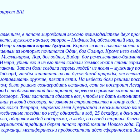
урирует ВАГ
авлениям, в начале мироздания лежало взаимодействие двух про
света, мужское начало; второе – Нифльгейм, абсолютный низ, и
 Имир и
мировая корова Аудумла
. Корова лизала соляные камни и
главным из которых почитался Один, бог Солнца. Кроме него выдел
лльниром, Тюр, бог войны, Видар, бог ремесленников-башмачнико
 Имира, убили его и из его тела создали Землю: кости стали гор
лаками. Затем боги создали первых людей: из ясеня – мужчину по 
идгард, чтобы защитить их от духов дикой природы, от великано
зготавливать оружие, плести сети. На небесах боги решили постр
ном; было решено вознаградить великана, если он построит Асга
од с необыкновенной быстротой, перевозя огромные камни на вол
договоре. Локи заставили сделать все, чтобы не дать выполнить
олнил условий договора, не закончил строительства к концу год
го волка Фенрира, мирового змея Ермунганда и восьминогого кон
едневные поездки по небу; однажды в год, 25 декабря, в день з
млю, одаривая людей подарками, а люди, со своей стороны, бла
германской традиции берет начало празднование Нового года. Е
е германцы метафорически предвосхитили идею сферичности Зем