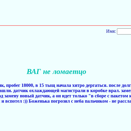
Имя:
ВАГ не ломаетцо
 пробег 18000, в 15 тыщ начала хитро дергаться. после дол
шли. датчик охлаждающей магистрали в коробке врал. замени
од замену новый датчик, а он идет только "в сборе с пакетом
 и вспотел :)) Боженька погрозил с неба пальчиком - не рассл