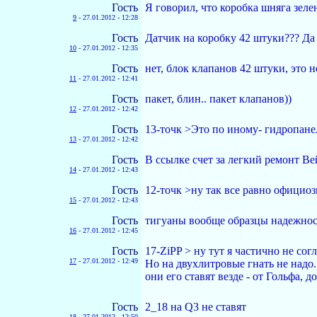
Гость
Я говорил, что коробка шняга зелен
9
-
27.01.2012 - 12:28
Гость
Датчик на коробку 42 штуки??? Да
10
-
27.01.2012 - 12:35
Гость
нет, блок клапанов 42 штуки, это н
11
-
27.01.2012 - 12:41
Гость
пакет, блин.. пакет клапанов))
12
-
27.01.2012 - 12:42
Гость
13-точк >Это по иному- гидропанел
13
-
27.01.2012 - 12:42
Гость
В ссылке счет за легкий ремонт Ве
14
-
27.01.2012 - 12:43
Гость
12-точк >ну так все равно официоз
15
-
27.01.2012 - 12:43
Гость
тигуаны вообще образцы надежност
16
-
27.01.2012 - 12:45
Гость
17-ZiPP > ну тут я частично не сог
17
-
27.01.2012 - 12:49
Но на двухлитровые гнать не надо.
они его ставят везде - от Гольфа, д
Гость
2_18 на Q3 не ставят
18
-
27.01.2012 - 12:50