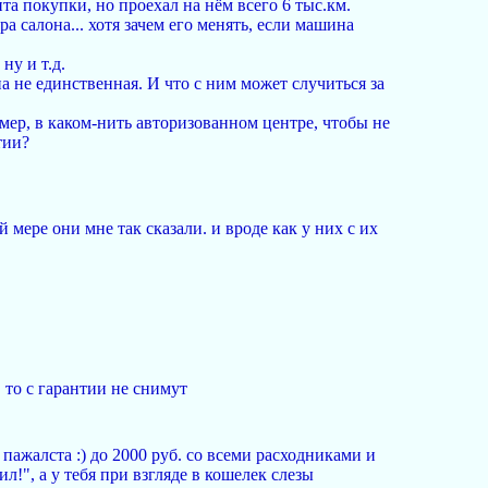
а покупки, но проехал на нём всего 6 тыс.км.
ра салона... хотя зачем его менять, если машина
ну и т.д.
на не единственная. И что с ним может случиться за
мер, в каком-нить авторизованном центре, чтобы не
тии?
 мере они мне так сказали. и вроде как у них с их
, то с гарантии не снимут
 пажалста :) до 2000 руб. со всеми расходниками и
л!", а у тебя при взгляде в кошелек слезы