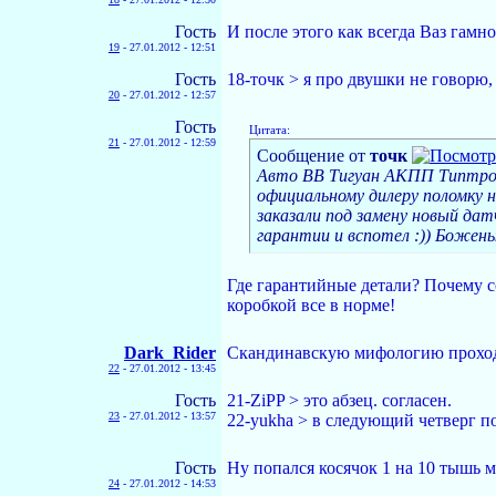
Гость
И после этого как всегда Ваз гамн
19
-
27.01.2012 - 12:51
Гость
18-точк > я про двушки не говорю,
20
-
27.01.2012 - 12:57
Гость
Цитата:
21
-
27.01.2012 - 12:59
Сообщение от
точк
Авто ВВ Тигуан АКПП Типтрони
официальному дилеру поломку н
заказали под замену новый дат
гарантии и вспотел :)) Боженьк
Где гарантийные детали? Почему со
коробкой все в норме!
Dark_Rider
Скандинавскую мифологию проход
22
-
27.01.2012 - 13:45
Гость
21-ZiPP > это абзец. согласен.
23
-
27.01.2012 - 13:57
22-yukha > в следующий четверг п
Гость
Ну попался косячок 1 на 10 тышь м
24
-
27.01.2012 - 14:53