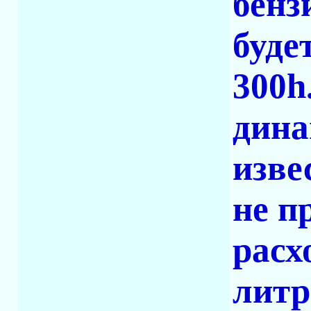
бенз
буде
300h
дина
изве
не п
расх
литр