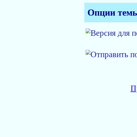
Опции тем
П