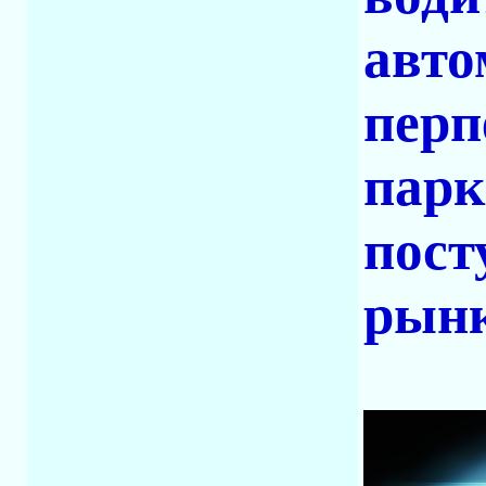
авто
перп
парк
пост
рынк