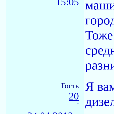
15:05
маши
город
Тоже
сред
разни
Я ва
Гость
20
дизе
-