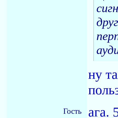
сиг
дру
пер
ауд
ну т
поль
ага. 
Гость