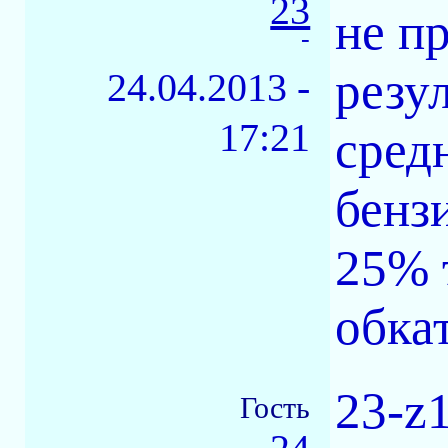
23
не п
-
резу
24.04.2013 -
17:21
сред
бенз
25% 
обка
23-z1
Гость