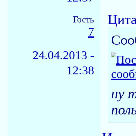
Цита
Гость
7
Соо
-
24.04.2013 -
12:38
ну 
пол