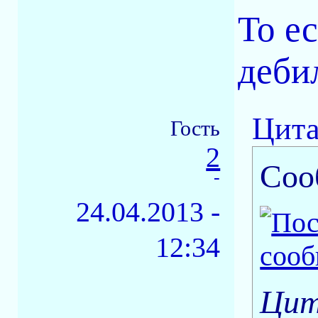
То ес
деби
Цита
Гость
2
Соо
-
24.04.2013 -
12:34
Цит