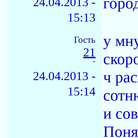
горо
24.04.2013 -
15:13
у мн
Гость
21
скор
-
ч ра
24.04.2013 -
15:14
сотню
и со
Поня