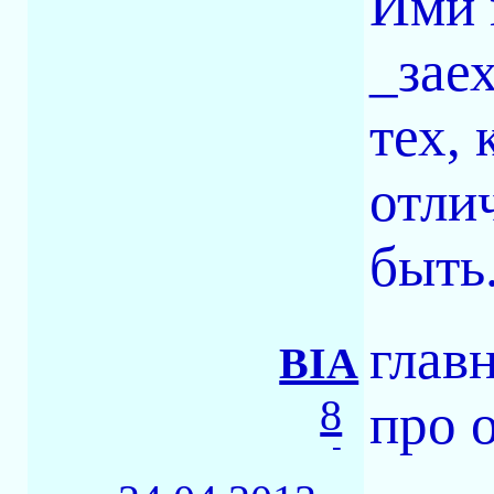
Ими 
_заех
тех, 
отли
быть.
глав
BIA
8
про 
-