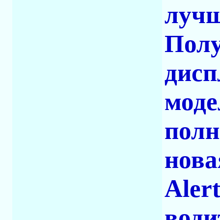
лучш
Полу
дисп
моде
полн
нова
Aler
води