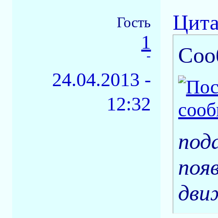
Цита
Гость
1
Соо
-
24.04.2013 -
12:32
под
поя
дви