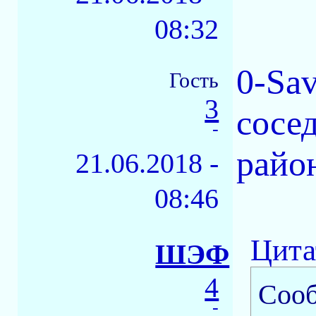
08:32
0-Sav
Гость
3
сосе
-
райо
21.06.2018 -
08:46
Цита
ШЭФ
4
Соо
-