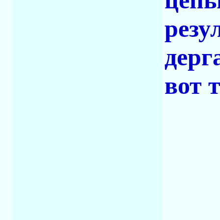
цепь
резу
дерг
вот т