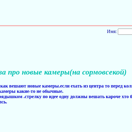
Имя:
ва про новые камеры(на сормовсекой)
 как вешают новые камеры.если ехать из центра то перед ко
о камеры какие-то не обычные.
 рядышком .стрелку по идее одну должны вешать кароче хто б
лсь.