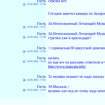
Гость
стрелка вот
33
-
25.01.2012 - 17:16
Сегодня заметил камеры по Заха
Гость
34-Неопознанный Летающий Мужик
34
-
25.01.2012 - 17:17
Гость
34-Неопознанный Летающий Муж
35
-
25.01.2012 - 17:20
стрелки уже в краснодаре?
Гость
+ сормовская/30 иркутской дивизи
36
-
25.01.2012 - 17:23
Гость
пилять
37
-
25.01.2012 - 17:25
ну как все па рыхламу отметили к
http://www.mapcam.info/
Гость
То муляжи вешают не надо панику
38
-
25.01.2012 - 17:31
Гость
39-Маскаль >
39
-
25.01.2012 - 17:31
муляжи али нед но точку нада знат