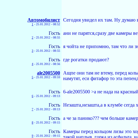
Автомобилист
Сегодня увидел их там. Ну думаю в
1
-
25.01.2012 - 08:52
Гость
ани не парятся,сразу две камеры 
2
-
25.01.2012 - 08:55
Гость
я чойта не припомню, там что ли з
3
-
25.01.2012 - 08:55
Гость
где рогатки продают?
4
-
25.01.2012 - 08:56
ale2005500
Ащпе они там не втему, перед кол
5
-
25.01.2012 - 09:10
намутят, еси фитафор то эта пепен
Гость
6-ale2005500 >а не нада на красный 
6
-
25.01.2012 - 09:13
Гость
Незашта,незашта,а в клумбе сегда 
7
-
25.01.2012 - 09:13
Гость
а че за панико??? чем больше камер
8
-
25.01.2012 - 09:15
Гость
Камеры перед кольцом лизы это хо
9
-
25.01.2012 - 09:15
такой наплыв, горка из асфальта, 