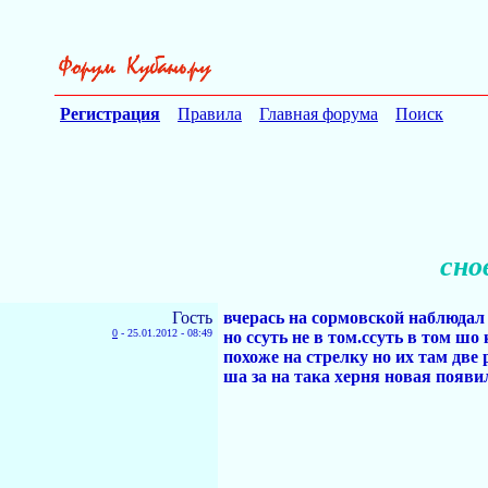
Регистрация
Правила
Главная форума
Поиск
сно
Гость
вчерась на сормовской наблюдал
0
-
25.01.2012 - 08:49
но ссуть не в том.ссуть в том ш
похоже на стрелку но их там две
ша за на така херня новая появи