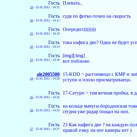
Гость
Плевать..
19
-
25.01.2012 - 14:11
Гость
судя по фотке-точно на скорость
20
-
25.01.2012 - 14:11
Гость
Опередил))))))))
21
-
25.01.2012 - 14:13
Гость
тока нафига две? Одна не будет ус
22
-
25.01.2012 - 14:14
Гость
[img]
[/img]
23
-
25.01.2012 - 14:18
вот поближе.
ale2005500
15-KDD > расгоняюцо с КМР и либо 
24
-
25.01.2012 - 14:20
уступи и плохо просматриваецо.
Гость
17-Сатурн > там вечная пробка, я д
25
-
25.01.2012 - 14:25
Гость
на кольце мачуги-бородинская тоже
26
-
25.01.2012 - 14:25
сегдня уже радар пищал на них.
Гость
23 Как нафига две ? на каждую пол
27
-
25.01.2012 - 14:27
правой езжу, на нее камеры нет )