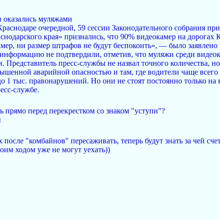
и оказались муляжами
 Краснодаре очередной, 59 сессии Законодательного собрания п
снодарского края» признались, что 90% видеокамер на дорогах
мер, ни размер штрафов не будут беспокоить», — было заявлено 
нформацию не подтвердили, отметив, что муляжи среди видеока
. Представитель пресс-службы не назвал точного количества, н
вышенной аварийной опасностью и там, где водители чаще всего
о 1 тыс. правонарушений. Но они не стоят постоянно только на 
есс-службе.
сть прямо перед перекрестком со знаком "уступи"?
ы
 после "комбайнов" пересаживать, теперь будут знать за чей счет
воим ходом уже не могут уехать))