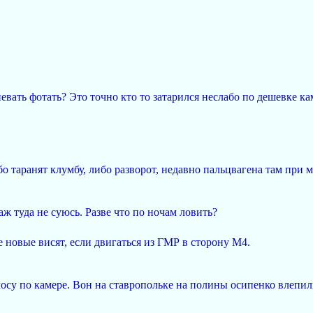
певать фотать? Это точно кто то затарился неслабо по дешевке ка
таранят клумбу, либо разворот, недавно пальцвагена там при мн
аж туда не суюсь. Разве что по ночам ловить?
 новые висят, если двигаться из ГМР в сторону М4.
осу по камере. Вон на ставропольке на полины осипенко влепили