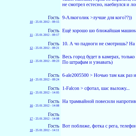
не смотрел естесно, наебнулся и л
Гость
9-Алкоголик >лучше для кого??))
10
-
25.01.2012 - 09:15
Гость
Ещё хорошо шо ближайшая машина б
11
-
25.01.2012 - 09:17
Гость
10. А чо падноги не смотришь? На
12
-
25.01.2012 - 09:21
Гость
Весь город будет в камерах, тольк
13
-
25.01.2012 - 09:23
По штрафам и узнавать)
Гость
6-ale2005500 > Ночью там как раз и
14
-
25.01.2012 - 09:24
Гость
1-Falcon > сфотал, шас выложу...
15
-
25.01.2012 - 14:05
Гость
На трамвайной повесили напротив 
16
-
25.01.2012 - 14:08
Гость
17
-
25.01.2012 - 14:08
Гость
Вот поближе, фотка с рега, телефон
18
-
25.01.2012 - 14:11