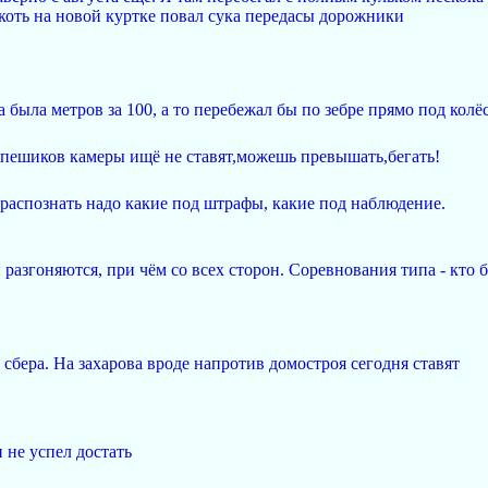
окоть на новой куртке повал сука передасы дорожники
ыла метров за 100, а то перебежал бы по зебре прямо под колёс
 пешиков камеры ищё не ставят,можешь превышать,бегать!
о распознать надо какие под штрафы, какие под наблюдение.
 разгоняются, при чём со всех сторон. Соревнования типа - кто 
сбера. На захарова вроде напротив домостроя сегодня ставят
 не успел достать