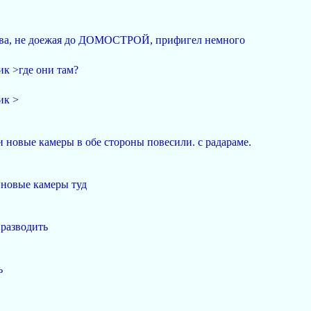
рова, не доежая до ДОМОСТРОЙ, прифигел немного
 >где они там?
ик >
и новые камеры в обе стороны повесили. с радараме.
=новые камеры туд
 разводить
ь