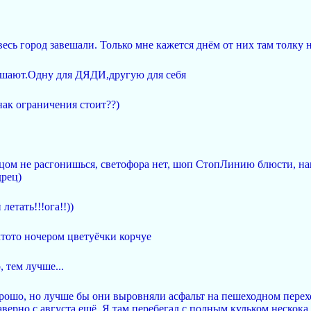
есь город завешали. Только мне кажется днём от них там толку н
вешают.Одну для ДЯДИ,другую для себя
нак ограничения стоит??)
ьцом не расгонишься, светофора нет, шоп СтопЛинию блюсти, нащ
дрец)
летать!!!ога!!))
хтото ночером цветуёчки корчуе
, тем лучше...
рошо, но лучше бы они выровняли асфальт на пешеходном перех
наверно с августа ещё. Я там перебегал с полным кульком нескок