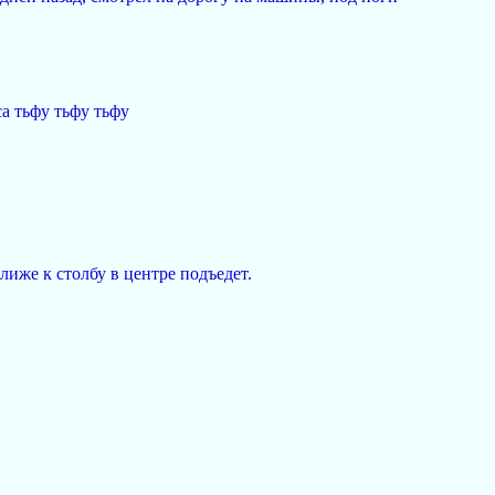
а тьфу тьфу тьфу
ближе к столбу в центре подъедет.