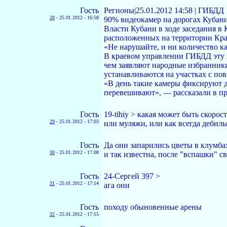
Гость
Регионы|25.01.2012 14:58 | ГИБДД
28
-
25.01.2012 - 16:58
90% видеокамер на дорогах Кубан
Власти Кубани в ходе заседания в
расположенных на территории Кра
«Не нарушайте, и ни количество ка
В краевом управлении ГИБДД эту и
чем заявляют народные избранники
устанавливаются на участках с по
«В день такие камеры фиксируют д
перевешивают», — рассказали в пр
Гость
19-tihiy > какая может быть скоро
29
-
25.01.2012 - 17:03
или муляжи, или как всегда дебил
Гость
Да они запарились цветы в клумбах
30
-
25.01.2012 - 17:08
и так известна, после "вспашки" с
Гость
24-Сергей 397 >
31
-
25.01.2012 - 17:14
ага они
Гость
походу обыновенные арены
32
-
25.01.2012 - 17:15