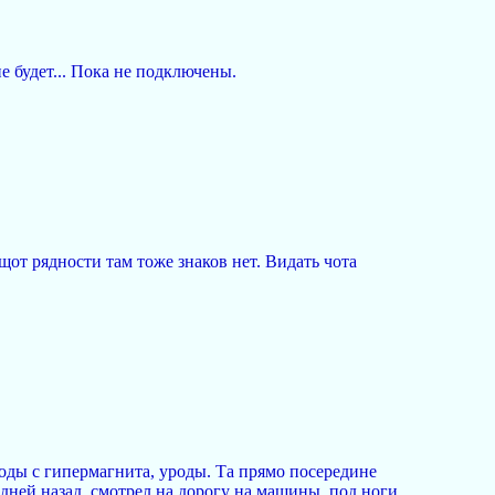
е будет... Пока не подключены.
от рядности там тоже знаков нет. Видать чота
оды с гипермагнита, уроды. Та прямо посередине
а дней назад, смотрел на дорогу на машины, под ноги