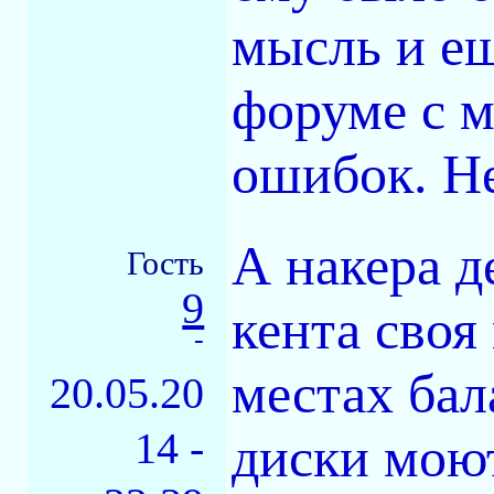
мысль и ещ
форуме с 
ошибок. Не
А накера д
Гость
9
кента своя
-
местах ба
20.05.20
14 -
диски моют