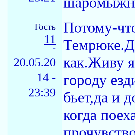
шаромыжн
Потому-что
Гость
11
Темрюке.Да
-
как.Живу я
20.05.20
14 -
городу езд
23:39
бьет,да и 
когда поех
прочувство