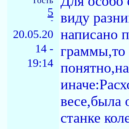
Для особо 
Гость
5
виду разни
-
написано п
20.05.20
14 -
граммы,то 
19:14
понятно,н
иначе:Расх
весе,была 
станке кол