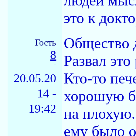
людей мыс
это к докто
Общество д
Гость
8
Развал это
-
Кто-то печ
20.05.20
14 -
хорошую ба
19:42
на плохую.
ему было о