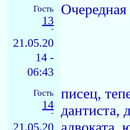
Очередная
Гость
13
-
21.05.20
14 -
06:43
писец, теп
Гость
14
дантиста, 
-
адвоката, 
21.05.20