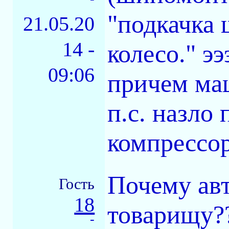
"подкачка 
21.05.20
14 -
колесо." ээ
09:06
причем маш
п.с. назло
компрессор
Почему авт
Гость
18
товарищу?
-