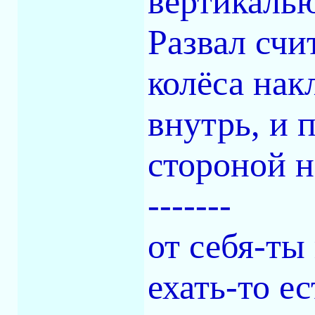
вертикалью
Развал счи
колёса нак
внутрь, и 
стороной н
-------
от себя-ты 
ехать-то е