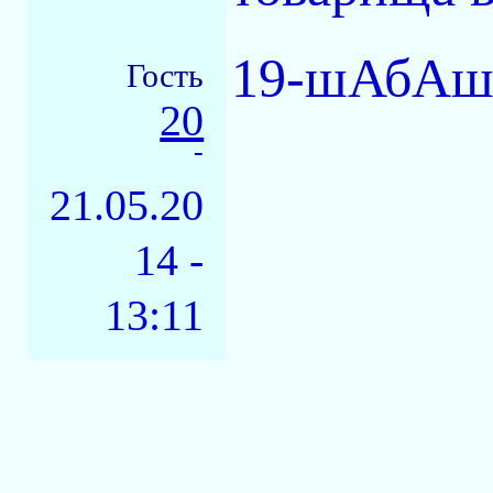
19-шАбАш >
Гость
20
-
21.05.20
14 -
13:11