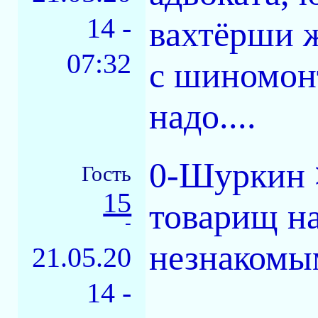
14 -
вахтёрши 
07:32
с шиномон
надо....
0-Шуркин 
Гость
15
товарищ н
-
незнакомы
21.05.20
14 -