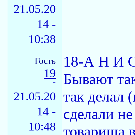
21.05.20
14 -
10:38
18-А H И С
Гость
19
Бывают так
-
так делал 
21.05.20
14 -
сделали не
10:48
товарища в