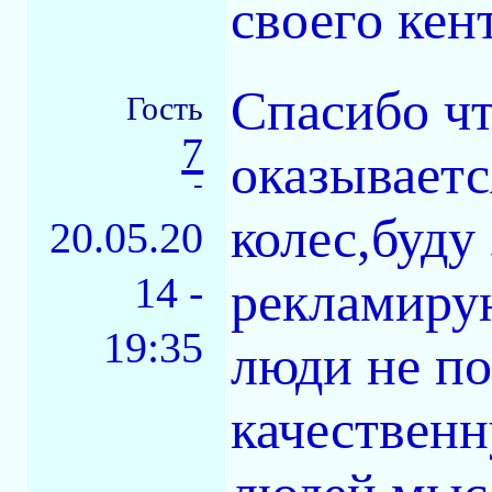
своего кен
Спасибо чт
Гость
7
оказываетс
-
колес,буду
20.05.20
14 -
рекламирую
19:35
люди не п
качественн