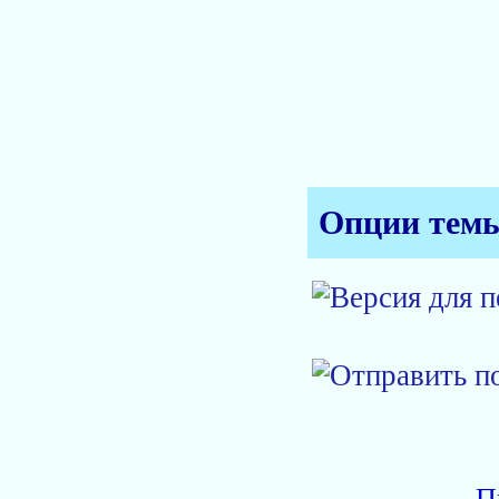
Опции тем
П