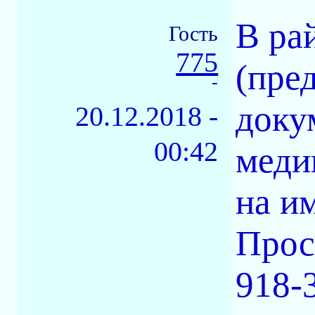
В ра
Гость
775
(пре
-
доку
20.12.2018 -
00:42
меди
на и
Прос
918-