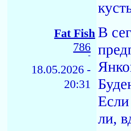
куст
В се
Fat Fish
786
пред
-
Янко
18.05.2026 -
Буде
20:31
Если
ли, в