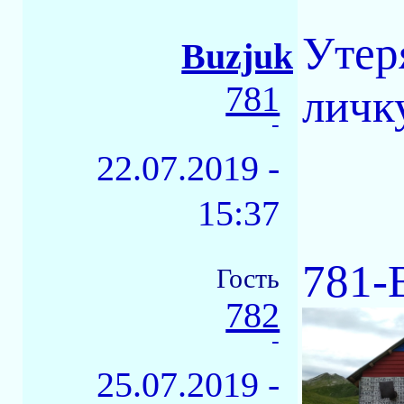
Утер
Buzjuk
781
личк
-
22.07.2019 -
15:37
781-
Гость
782
-
25.07.2019 -