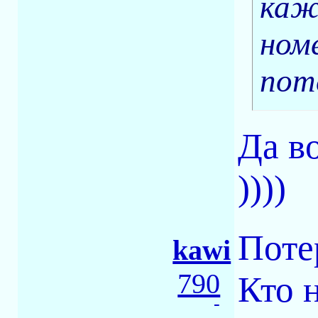
каж
ном
пот
Да в
))))
Поте
kawi
790
Кто н
-