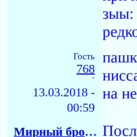
зыы: 
редк
пашк
Гость
768
нисс
-
на н
13.03.2018 -
00:59
Посл
Мирный бронепоезд