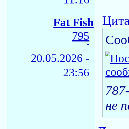
Цита
Fat Fish
795
Соо
-
20.05.2026 -
23:56
787
не п