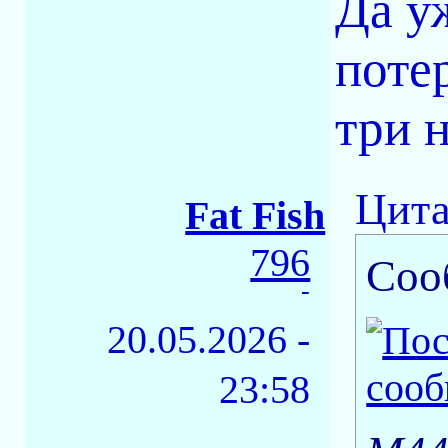
Да у
поте
три 
Цита
Fat Fish
796
Соо
-
20.05.2026 -
23:58