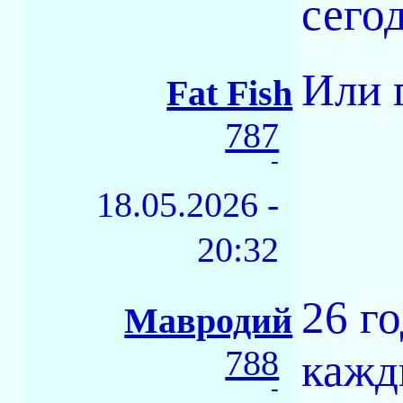
сего
Или 
Fat Fish
787
-
18.05.2026 -
20:32
26 г
Мавродий
788
кажд
-