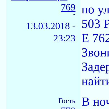
769
по у
-
503 
13.03.2018 -
Е 76
23:23
Звон
Заде
найт
В но
Гость