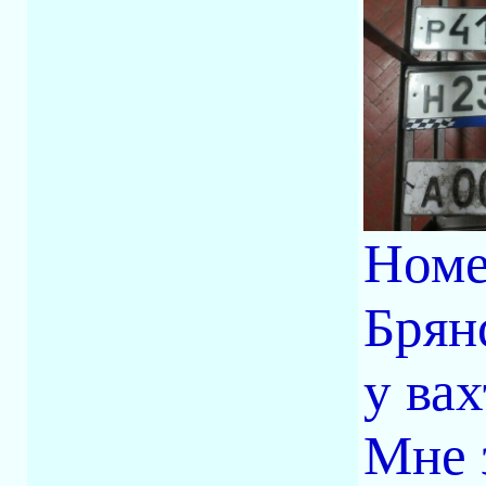
Номе
Брян
у вах
Мне 