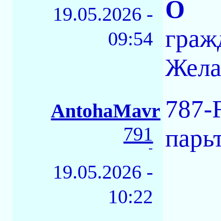
О
19.05.2026 -
гражд
09:54
Жела
787-F
AntohaMavr
791
парьт
-
19.05.2026 -
10:22