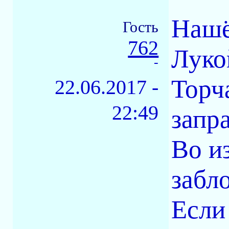
Нашё
Гость
762
Луко
-
Торч
22.06.2017 -
22:49
запр
Во и
забл
Если