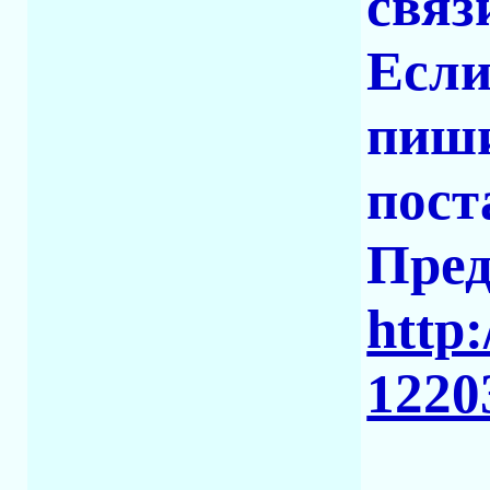
связ
Если
пиши
пост
Пред
http:
1220