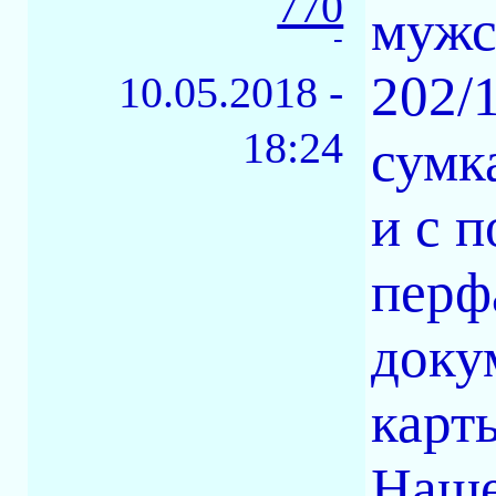
770
мужс
-
202/
10.05.2018 -
18:24
сумк
и с 
перф
доку
карт
Наше