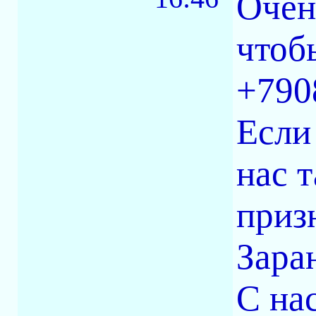
Очен
чтоб
+790
Если
нас 
приз
Зара
С на